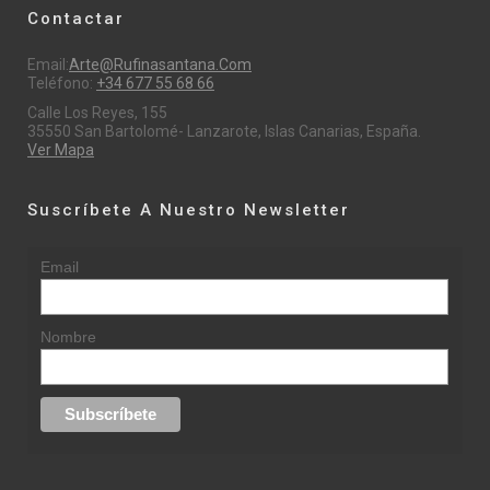
Contactar
Email:
Arte@rufinasantana.com
Teléfono:
+34 677 55 68 66
Calle Los Reyes, 155
35550 San Bartolomé- Lanzarote, Islas Canarias, España.
Ver Mapa
Suscríbete A Nuestro Newsletter
Email
Nombre