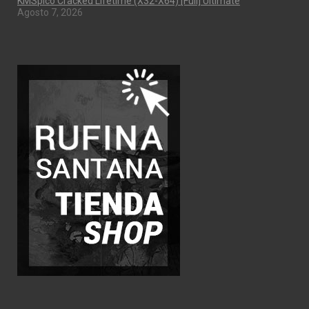
KMSpico Cracked Lifetime (x32-X64) [Full] Ultimate
Agosto 7, 2026