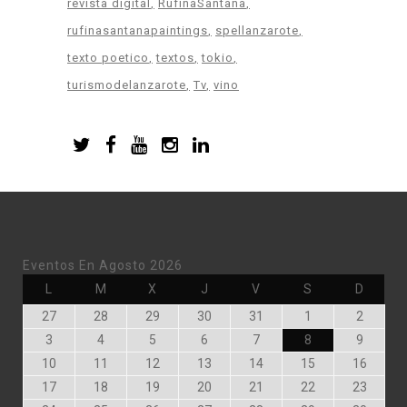
revista digital
RufinaSantana
rufinasantanapaintings
spellanzarote
texto poetico
textos
tokio
turismodelanzarote
Tv
vino
Eventos En Agosto 2026
Lunes
Martes
Miércoles
Jueves
Viernes
Sábado
Doming
L
M
X
J
V
S
D
Julio
Julio
Julio
Julio
Julio
Agosto
Agosto
27
28
29
30
31
1
2
27,
28,
29,
30,
31,
1,
2,
Agosto
Agosto
Agosto
Agosto
Agosto
Agosto
Agosto
3
4
5
6
7
8
9
2026
2026
2026
2026
2026
2026
2026
3,
4,
5,
6,
7,
8,
9,
Agosto
Agosto
Agosto
Agosto
Agosto
Agosto
Agost
10
11
12
13
14
15
16
2026
2026
2026
2026
2026
2026
2026
10,
11,
12,
13,
14,
15,
16,
Agosto
Agosto
Agosto
Agosto
Agosto
Agosto
Agost
17
18
19
20
21
22
23
2026
2026
2026
2026
2026
2026
2026
17,
18,
19,
20,
21,
22,
23,