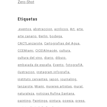
Zero-Shot
Etiquetas
.eventos
abstraccion
acrilicos
Art
arte
arte canario
Berlin
bodega
CACTLanzarote
Cartografias del Agua
CCEMiami
CICElAlmacén
cultura
cultura del vino
diario
dibujo
embajada de españa
Evento
fotografíA
ilustracion
instagram infografia
instituto cervantes
japon
journaling
lanzarote
Miami
mujeres artistas
mural
naturaleza
noticias Rufina Santana
painting
Paintings
pintura
poesia
press