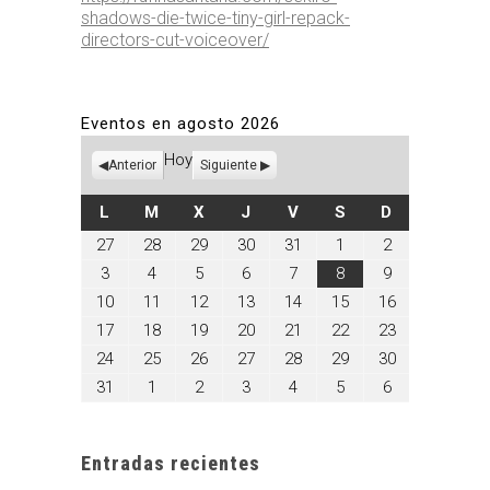
shadows-die-twice-tiny-girl-repack-
directors-cut-voiceover/
Eventos en agosto 2026
Hoy
Anterior
Siguiente
LUNES
MARTES
MIÉRCOLES
JUEVES
VIERNES
SÁBADO
DOMINGO
L
M
X
J
V
S
D
julio
julio
julio
julio
julio
agosto
agosto
27
28
29
30
31
1
2
27,
28,
29,
30,
31,
1,
2,
agosto
agosto
agosto
agosto
agosto
agosto
agosto
3
4
5
6
7
8
9
2026
2026
2026
2026
2026
2026
2026
3,
4,
5,
6,
7,
8,
9,
agosto
agosto
agosto
agosto
agosto
agosto
agosto
10
11
12
13
14
15
16
2026
2026
2026
2026
2026
2026
2026
10,
11,
12,
13,
14,
15,
16,
agosto
agosto
agosto
agosto
agosto
agosto
agosto
17
18
19
20
21
22
23
2026
2026
2026
2026
2026
2026
2026
17,
18,
19,
20,
21,
22,
23,
agosto
agosto
agosto
agosto
agosto
agosto
agosto
24
25
26
27
28
29
30
2026
2026
2026
2026
2026
2026
2026
24,
25,
26,
27,
28,
29,
30,
agosto
septiembre
septiembre
septiembre
septiembre
septiembre
septiembre
31
1
2
3
4
5
6
2026
2026
2026
2026
2026
2026
2026
31,
1,
2,
3,
4,
5,
6,
2026
2026
2026
2026
2026
2026
2026
Entradas recientes