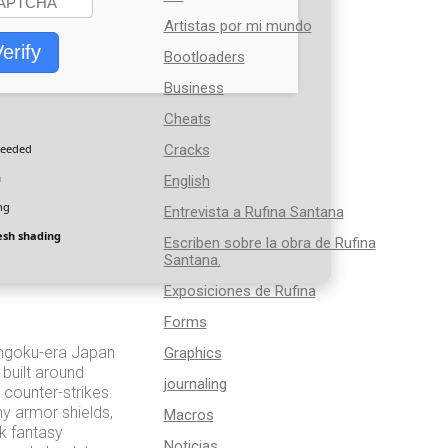
Artistas por mi mundo
erify
Bootloaders
Business
Cheats
needed
Cracks
a
English
ng
Entrevista a Rufina Santana
sh shading
Escriben sobre la obra de Rufina
Santana.
Exposiciones de Rufina
Forms
engoku-era Japan
Graphics
built around
journaling
 counter-strikes.
my armor shields,
Macros
rk fantasy
Noticias