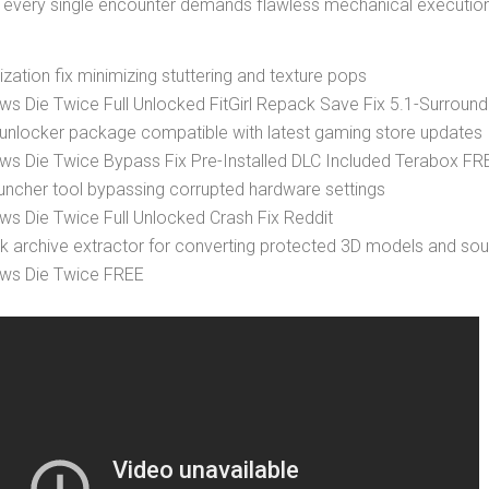
every single encounter demands flawless mechanical executio
zation fix minimizing stuttering and texture pops
ws Die Twice Full Unlocked FitGirl Repack Save Fix 5.1-Surroun
 unlocker package compatible with latest gaming store updates
ws Die Twice Bypass Fix Pre-Installed DLC Included Terabox FR
ncher tool bypassing corrupted hardware settings
ws Die Twice Full Unlocked Crash Fix Reddit
 archive extractor for converting protected 3D models and so
ows Die Twice FREE