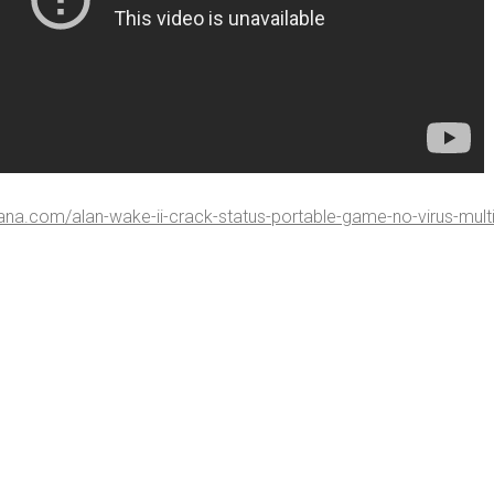
ntana.com/alan-wake-ii-crack-status-portable-game-no-virus-mult