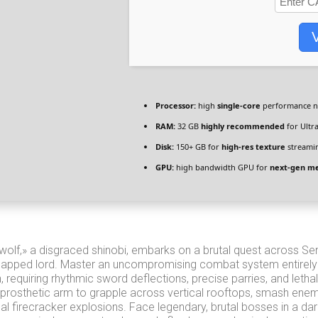
V
Processor:
high
single-core
performance 
RAM:
32 GB
highly recommended
for Ultr
Disk:
150+ GB for
high-res texture
streami
GPU:
high bandwidth GPU for
next-gen me
olf,» a disgraced shinobi, embarks on a brutal quest across S
dnapped lord. Master an uncompromising combat system entirely 
, requiring rhythmic sword deflections, precise parries, and lethal
le prosthetic arm to grapple across vertical rooftops, smash ene
al firecracker explosions. Face legendary, brutal bosses in a da