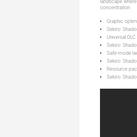
landscape where 
concentration.
Graphic optimi
Sekiro: Shado
Universal DLC
Sekiro: Shado
Safe-mode lau
Sekiro: Shado
Resource pack
Sekiro: Shad