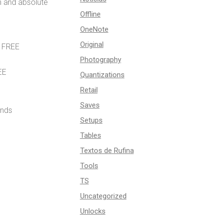
n and absolute
Offline
OneNote
Original
d FREE
Photography
EE
Quantizations
Retail
Saves
unds
Setups
Tables
Textos de Rufina
Tools
TS
Uncategorized
Unlocks