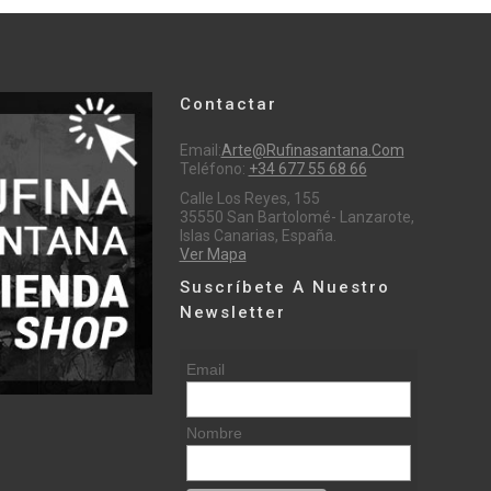
Contactar
Email:
Arte@rufinasantana.com
Teléfono:
+34 677 55 68 66
Calle Los Reyes, 155
35550 San Bartolomé- Lanzarote,
Islas Canarias, España.
Ver Mapa
Suscríbete A Nuestro
Newsletter
Email
Nombre