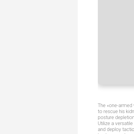
The «one-armed w
to rescue his ki
posture depletion
Utilize a versati
and deploy tactic