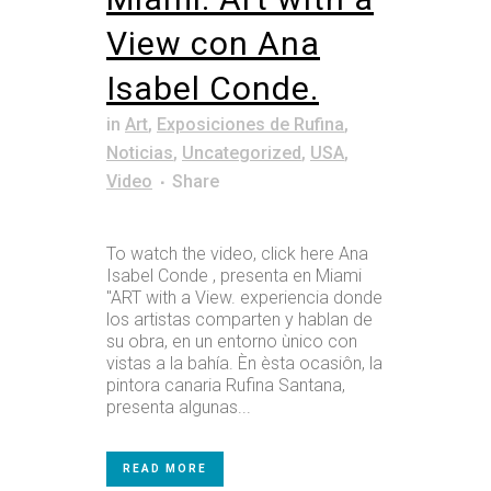
View con Ana
Isabel Conde.
in
Art
,
Exposiciones de Rufina
,
Noticias
,
Uncategorized
,
USA
,
Video
Share
To watch the video, click here Ana
Isabel Conde , presenta en Miami
"ART with a View. experiencia donde
los artistas comparten y hablan de
su obra, en un entorno ùnico con
vistas a la bahía. Èn èsta ocasiôn, la
pintora canaria Rufina Santana,
presenta algunas...
READ MORE