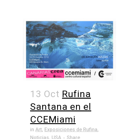
13 Oct
Rufina
Santana en el
CCEMiami
in
Art
,
Exposiciones de Rufina
,
Noticias
,
USA
Share