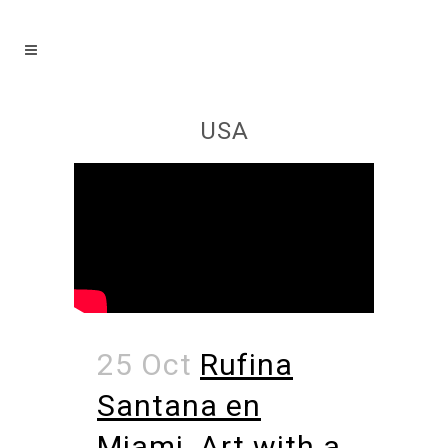
USA
25 Oct
Rufina
Santana en
Miami. Art with a