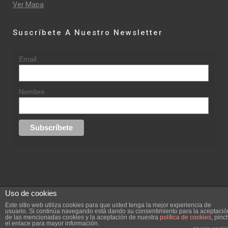
Ver Mapa
Suscríbete A Nuestro Newsletter
Email
Nombre
Uso de cookies
© 2015 rufinasantana.com
Este sitio web utiliza cookies para que usted tenga la mejor experiencia de
usuario. Si continúa navegando está dando su consentimiento para la aceptació
de las mencionadas cookies y la aceptación de nuestra
política de cookies
, pinc
replica rolex datejust
replica rolex day date
el enlace para mayor información.
Creada por
hugustudio.com