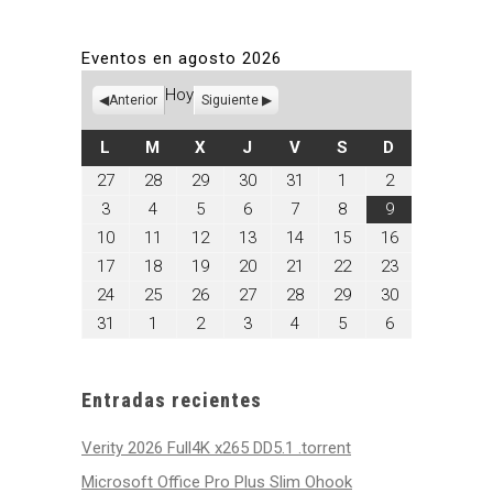
Eventos en agosto 2026
Hoy
Anterior
Siguiente
LUNES
MARTES
MIÉRCOLES
JUEVES
VIERNES
SÁBADO
DOMINGO
L
M
X
J
V
S
D
julio
julio
julio
julio
julio
agosto
agosto
27
28
29
30
31
1
2
27,
28,
29,
30,
31,
1,
2,
agosto
agosto
agosto
agosto
agosto
agosto
agosto
3
4
5
6
7
8
9
2026
2026
2026
2026
2026
2026
2026
3,
4,
5,
6,
7,
8,
9,
agosto
agosto
agosto
agosto
agosto
agosto
agosto
10
11
12
13
14
15
16
2026
2026
2026
2026
2026
2026
2026
10,
11,
12,
13,
14,
15,
16,
agosto
agosto
agosto
agosto
agosto
agosto
agosto
17
18
19
20
21
22
23
2026
2026
2026
2026
2026
2026
2026
17,
18,
19,
20,
21,
22,
23,
agosto
agosto
agosto
agosto
agosto
agosto
agosto
24
25
26
27
28
29
30
2026
2026
2026
2026
2026
2026
2026
24,
25,
26,
27,
28,
29,
30,
agosto
septiembre
septiembre
septiembre
septiembre
septiembre
septiembre
31
1
2
3
4
5
6
2026
2026
2026
2026
2026
2026
2026
31,
1,
2,
3,
4,
5,
6,
2026
2026
2026
2026
2026
2026
2026
Entradas recientes
Verity 2026 Full4K x265 DD5.1 .torrent
Microsoft Office Pro Plus Slim Ohook