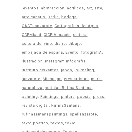
.eventos
abstraccion
acrilicos
Art
arte
arte canario
Berlin
bodega
CACTLanzarote
Cartografias del Agua
CCEMiami
CICElAlmacén
cultura
cultura del vino
diario
dibujo
embajada de españa
Evento
fotografíA
ilustracion
instagram infografia
instituto cervantes
japon
journaling
lanzarote
Miami
mujeres artistas
mural
naturaleza
noticias Rufina Santana
painting
Paintings
pintura
poesia
press
revista digital
RufinaSantana
rufinasantanapaintings
spellanzarote
texto poetico
textos
tokio
turismodelanzarote
Tv
vino