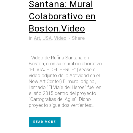
Santana: Mural
Colaborativo en
Boston.Video
in
Art
,
USA
,
Video
Share
Video de Rufina Santana en
Boston, c on su mural colaborativo
"EL VIAJE DEL HÉROE" (Vease el
video adjunto de la Actividad en el
New Art Center) El mural original,
llamado "El Viaje del Heroe" fué en
el año 2015 dentro del proyecto
"Cartografías del Agua". Dicho
proyecto sigue dos vertientes:...
READ MORE