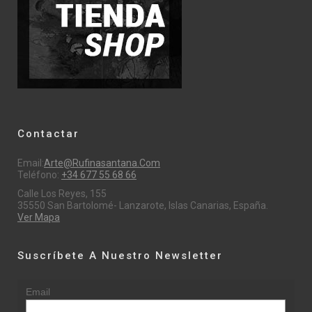
Contactar
Email:
Arte@rufinasantana.com
Teléfono:
+34 677 55 68 66
Calle Los Reyes, 155
35550 San Bartolomé- Lanzarote, Islas Canarias, España.
Ver Mapa
Suscríbete A Nuestro Newsletter
Email