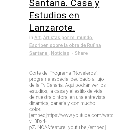
Santana. Casa y
Estudios en
Lanzarote.
in
Art
,
Artistas por mi mundo
,
Escriben sobre la obra de Rufina
Santana.
,
Noticias
Share
Corte del Programa "Noveleros",
programa especial dedicado al lujo
de la Tv Canaria. Aquí podrán ver los
estudios, la casa y el estilo de vida
de nuestra pintora, en una entrevista
dinámica, canaria y con mucho
color.
[embed]https://www.youtube.com/watch?
v=0Dx4-
pZJNOA&feature=youtu.be[/embed]...