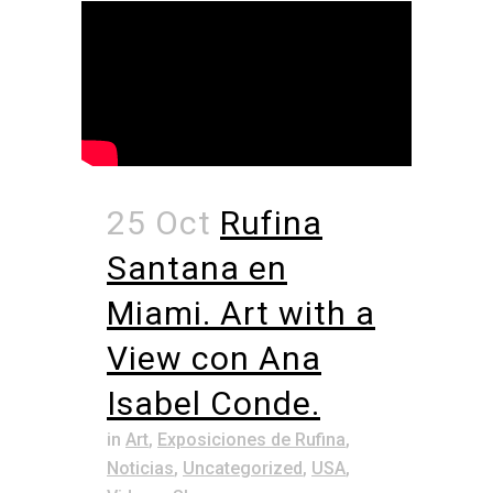
25 Oct
Rufina
Santana en
Miami. Art with a
View con Ana
Isabel Conde.
in
Art
,
Exposiciones de Rufina
,
Noticias
,
Uncategorized
,
USA
,