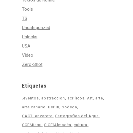
Textos de Rufina
Tools
TS
Uncategorized
Unlocks
USA
Video
Zero-Shot
Etiquetas
.eventos
abstraccion
acrilicos
Art
arte
arte canario
Berlin
bodega
CACTLanzarote
Cartografias del Agua
CCEMiami
CICElAlmacén
cultura