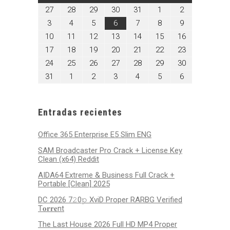
julio
julio
julio
julio
julio
agosto
agosto
27
28
29
30
31
1
2
27,
28,
29,
30,
31,
1,
2,
agosto
agosto
agosto
agosto
agosto
agosto
agosto
3
4
5
6
7
8
9
2026
2026
2026
2026
2026
2026
2026
3,
4,
5,
6,
7,
8,
9,
agosto
agosto
agosto
agosto
agosto
agosto
agosto
10
11
12
13
14
15
16
2026
2026
2026
2026
2026
2026
2026
10,
11,
12,
13,
14,
15,
16,
agosto
agosto
agosto
agosto
agosto
agosto
agosto
17
18
19
20
21
22
23
2026
2026
2026
2026
2026
2026
2026
17,
18,
19,
20,
21,
22,
23,
agosto
agosto
agosto
agosto
agosto
agosto
agosto
24
25
26
27
28
29
30
2026
2026
2026
2026
2026
2026
2026
24,
25,
26,
27,
28,
29,
30,
agosto
septiembre
septiembre
septiembre
septiembre
septiembre
septiembre
31
1
2
3
4
5
6
2026
2026
2026
2026
2026
2026
2026
31,
1,
2,
3,
4,
5,
6,
2026
2026
2026
2026
2026
2026
2026
Entradas recientes
Office 365 Enterprise E5 Slim ENG
SAM Broadcaster Pro Crack + License Key
Clean (x64) Reddit
AIDA64 Extreme & Business Full Crack +
Portable [Clean] 2025
DC 2026 7𝟸0𝚙 XviD Proper RARBG Verified
T𝐨𝐫𝐫𝐞nt
The Last House 2026 Full HD MP4 Proper