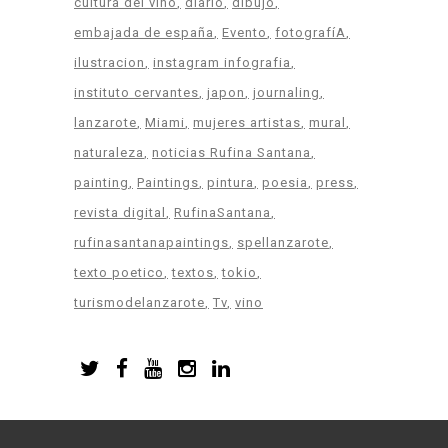
cultura del vino
diario
dibujo
embajada de españa
Evento
fotografíA
ilustracion
instagram infografia
instituto cervantes
japon
journaling
lanzarote
Miami
mujeres artistas
mural
naturaleza
noticias Rufina Santana
painting
Paintings
pintura
poesia
press
revista digital
RufinaSantana
rufinasantanapaintings
spellanzarote
texto poetico
textos
tokio
turismodelanzarote
Tv
vino