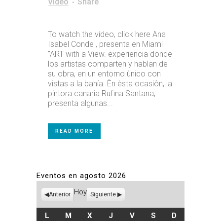
Video
Share
To watch the video, click here Ana
Isabel Conde , presenta en Miami
"ART with a View. experiencia donde
los artistas comparten y hablan de
su obra, en un entorno ùnico con
vistas a la bahía. Èn èsta ocasiôn, la
pintora canaria Rufina Santana,
presenta algunas...
READ MORE
Eventos en agosto 2026
Hoy
Anterior
Siguiente
LUNES
MARTES
MIÉRCOLES
JUEVES
VIERNES
SÁBADO
DOMINGO
L
M
X
J
V
S
D