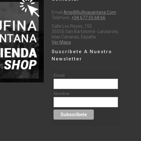
Email:
Arte@rufinasantana.com
Teléfono:
+34 677 55 68 66
Calle Los Reyes, 155
35550 San Bartolomé- Lanzarote,
Islas Canarias, España.
Ver Mapa
Suscríbete A Nuestro
Newsletter
Email
Nombre