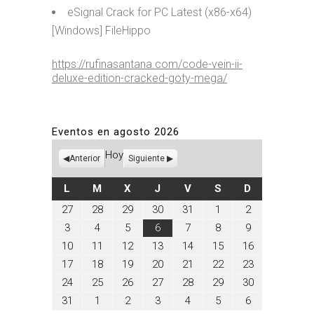
eSignal Crack for PC Latest (x86-x64)
[Windows] FileHippo
https://rufinasantana.com/code-vein-ii-
deluxe-edition-cracked-goty-mega/
Eventos en agosto 2026
Hoy
Anterior
Siguiente
LUNES
MARTES
MIÉRCOLES
JUEVES
VIERNES
SÁBADO
DOMINGO
L
M
X
J
V
S
D
julio
julio
julio
julio
julio
agosto
agosto
27
28
29
30
31
1
2
27,
28,
29,
30,
31,
1,
2,
agosto
agosto
agosto
agosto
agosto
agosto
agosto
3
4
5
6
7
8
9
2026
2026
2026
2026
2026
2026
2026
3,
4,
5,
6,
7,
8,
9,
agosto
agosto
agosto
agosto
agosto
agosto
agosto
10
11
12
13
14
15
16
2026
2026
2026
2026
2026
2026
2026
10,
11,
12,
13,
14,
15,
16,
agosto
agosto
agosto
agosto
agosto
agosto
agosto
17
18
19
20
21
22
23
2026
2026
2026
2026
2026
2026
2026
17,
18,
19,
20,
21,
22,
23,
agosto
agosto
agosto
agosto
agosto
agosto
agosto
24
25
26
27
28
29
30
2026
2026
2026
2026
2026
2026
2026
24,
25,
26,
27,
28,
29,
30,
agosto
septiembre
septiembre
septiembre
septiembre
septiembre
septiembre
31
1
2
3
4
5
6
2026
2026
2026
2026
2026
2026
2026
31,
1,
2,
3,
4,
5,
6,