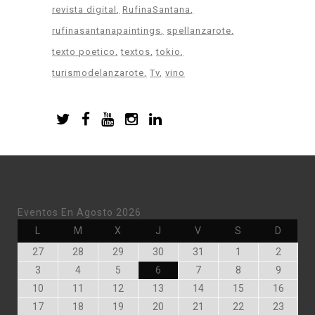
revista digital
RufinaSantana
rufinasantanapaintings
spellanzarote
texto poetico
textos
tokio
turismodelanzarote
Tv
vino
Eventos En Agosto 2026
Lunes
Martes
Miércoles
Jueves
Viernes
Sábado
Doming
L
M
X
J
V
S
D
Julio
Julio
Julio
Julio
Julio
Agosto
Agosto
27
28
29
30
31
1
2
27,
28,
29,
30,
31,
1,
2,
Agosto
Agosto
Agosto
Agosto
Agosto
Agosto
Agosto
3
4
5
6
7
8
9
2026
2026
2026
2026
2026
2026
2026
3,
4,
5,
6,
7,
8,
9,
Agosto
Agosto
Agosto
Agosto
Agosto
Agosto
Agost
10
11
12
13
14
15
16
2026
2026
2026
2026
2026
2026
2026
10,
11,
12,
13,
14,
15,
16,
Agosto
Agosto
Agosto
Agosto
Agosto
Agosto
Agost
17
18
19
20
21
22
23
2026
2026
2026
2026
2026
2026
2026