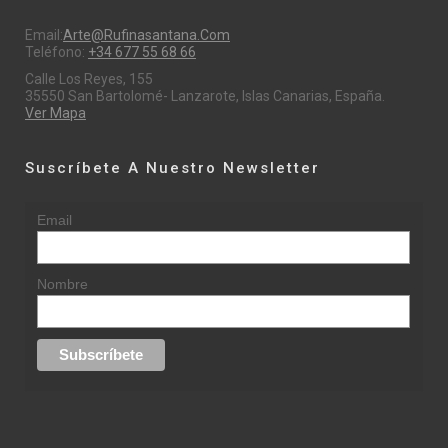
Email:
Arte@rufinasantana.com
Teléfono:
+34 677 55 68 66
Calle Los Reyes, 155
35550 San Bartolomé- Lanzarote, Islas Canarias, España.
Ver Mapa
Suscríbete A Nuestro Newsletter
Email
Nombre