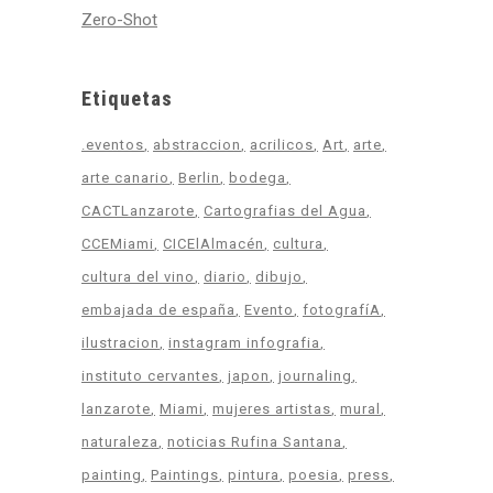
Zero-Shot
Etiquetas
.eventos
abstraccion
acrilicos
Art
arte
arte canario
Berlin
bodega
CACTLanzarote
Cartografias del Agua
CCEMiami
CICElAlmacén
cultura
cultura del vino
diario
dibujo
embajada de españa
Evento
fotografíA
ilustracion
instagram infografia
instituto cervantes
japon
journaling
lanzarote
Miami
mujeres artistas
mural
naturaleza
noticias Rufina Santana
painting
Paintings
pintura
poesia
press