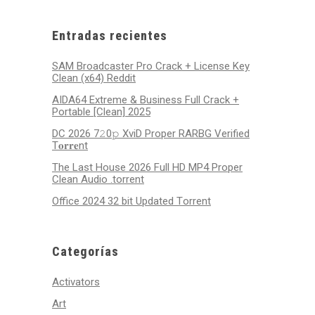
2026
2026
2026
2026
2026
2026
2026
Entradas recientes
SAM Broadcaster Pro Crack + License Key
Clean (x64) Reddit
AIDA64 Extreme & Business Full Crack +
Portable [Clean] 2025
DC 2026 7𝟸0𝚙 XviD Proper RARBG Verified
T𝐨𝐫𝐫𝐞nt
The Last House 2026 Full HD MP4 Proper
Clean Audio .torrent
Office 2024 32 bit Updated Tоrrеnt
Categorías
Activators
Art