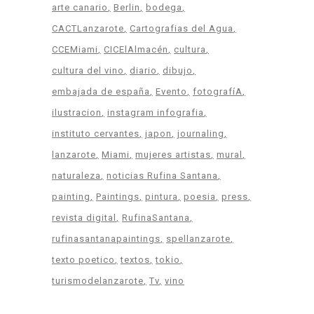
arte canario
Berlin
bodega
CACTLanzarote
Cartografias del Agua
CCEMiami
CICElAlmacén
cultura
cultura del vino
diario
dibujo
embajada de españa
Evento
fotografíA
ilustracion
instagram infografia
instituto cervantes
japon
journaling
lanzarote
Miami
mujeres artistas
mural
naturaleza
noticias Rufina Santana
painting
Paintings
pintura
poesia
press
revista digital
RufinaSantana
rufinasantanapaintings
spellanzarote
texto poetico
textos
tokio
turismodelanzarote
Tv
vino