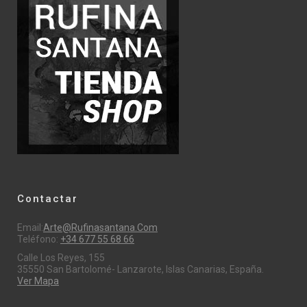
Contactar
Email:
Arte@rufinasantana.com
Teléfono:
+34 677 55 68 66
Calle Los Reyes, 155
35550 San Bartolomé- Lanzarote, Islas Canarias, España.
Ver Mapa