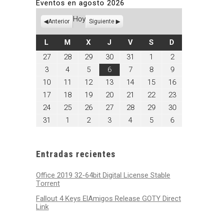
Eventos en agosto 2026
Hoy
Anterior
Siguiente
LUNES
MARTES
MIÉRCOLES
JUEVES
VIERNES
SÁBADO
DOMINGO
L
M
X
J
V
S
D
julio
julio
julio
julio
julio
agosto
agosto
27
28
29
30
31
1
2
27,
28,
29,
30,
31,
1,
2,
agosto
agosto
agosto
agosto
agosto
agosto
agosto
3
4
5
6
7
8
9
2026
2026
2026
2026
2026
2026
2026
3,
4,
5,
6,
7,
8,
9,
agosto
agosto
agosto
agosto
agosto
agosto
agosto
10
11
12
13
14
15
16
2026
2026
2026
2026
2026
2026
2026
10,
11,
12,
13,
14,
15,
16,
agosto
agosto
agosto
agosto
agosto
agosto
agosto
17
18
19
20
21
22
23
2026
2026
2026
2026
2026
2026
2026
17,
18,
19,
20,
21,
22,
23,
agosto
agosto
agosto
agosto
agosto
agosto
agosto
24
25
26
27
28
29
30
2026
2026
2026
2026
2026
2026
2026
24,
25,
26,
27,
28,
29,
30,
agosto
septiembre
septiembre
septiembre
septiembre
septiembre
septiembre
31
1
2
3
4
5
6
2026
2026
2026
2026
2026
2026
2026
31,
1,
2,
3,
4,
5,
6,
2026
2026
2026
2026
2026
2026
2026
Entradas recientes
Office 2019 32-64bit Digital License Stable
Tоrrеnt
Fallout 4 Keys ElAmigos Release GOTY Direct
Link