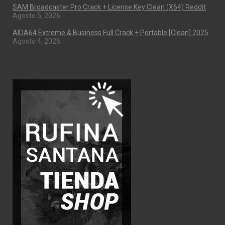
SAM Broadcaster Pro Crack + License Key Clean (x64) Reddit
Agosto 5, 2026
AIDA64 Extreme & Business Full Crack + Portable [Clean] 2025
Agosto 4, 2026