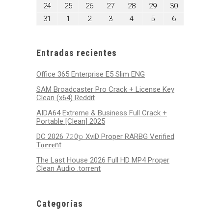
17,
18,
19,
20,
21,
22,
23,
agosto
agosto
agosto
agosto
agosto
agosto
agosto
24
25
26
27
28
29
30
2026
2026
2026
2026
2026
2026
2026
24,
25,
26,
27,
28,
29,
30,
agosto
septiembre
septiembre
septiembre
septiembre
septiembre
septiembre
31
1
2
3
4
5
6
2026
2026
2026
2026
2026
2026
2026
31,
1,
2,
3,
4,
5,
6,
2026
2026
2026
2026
2026
2026
2026
Entradas recientes
Office 365 Enterprise E5 Slim ENG
SAM Broadcaster Pro Crack + License Key
Clean (x64) Reddit
AIDA64 Extreme & Business Full Crack +
Portable [Clean] 2025
DC 2026 7𝟸0𝚙 XviD Proper RARBG Verified
T𝐨𝐫𝐫𝐞nt
The Last House 2026 Full HD MP4 Proper
Clean Audio .torrent
Categorías