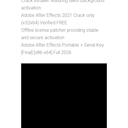
Crack installer featuring silent background
activation
Adobe After Effects 2021 Crack only
(x32x64) Verified FREE
Offline license patcher providing stable
and secure activation
Adobe After Effects Portable + Serial Key
[Final] [x86-x64] Full 2026