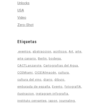
Unlocks
USA
Video
Zero-Shot
Etiquetas
.eventos
abstraccion
acrilicos
Art
arte
arte canario
Berlin
bodega
CACTLanzarote
Cartografias del Agua
CCEMiami
CICElAlmacén
cultura
cultura del vino
diario
dibujo
embajada de españa
Evento
fotografíA
ilustracion
instagram infografia
instituto cervantes
japon
journaling