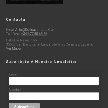
Contactar
Email:
Arte@rufinasantana.com
Teléfono:
+34 677 55 68 66
Calle Los Reyes, 155
35550 San Bartolomé- Lanzarote, Islas Canarias, España.
Ver Mapa
Suscríbete A Nuestro Newsletter
Email
Nombre