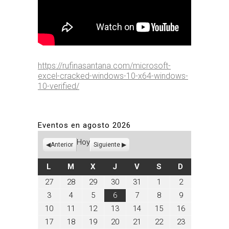
https://rufinasantana.com/microsoft-
excel-cracked-windows-10-x64-windows-
10-verified/
Eventos en agosto 2026
Hoy
Anterior
Siguiente
LUNES
MARTES
MIÉRCOLES
JUEVES
VIERNES
SÁBADO
DOMINGO
L
M
X
J
V
S
D
julio
julio
julio
julio
julio
agosto
agosto
27
28
29
30
31
1
2
27,
28,
29,
30,
31,
1,
2,
agosto
agosto
agosto
agosto
agosto
agosto
agosto
3
4
5
6
7
8
9
2026
2026
2026
2026
2026
2026
2026
3,
4,
5,
6,
7,
8,
9,
agosto
agosto
agosto
agosto
agosto
agosto
agosto
10
11
12
13
14
15
16
2026
2026
2026
2026
2026
2026
2026
10,
11,
12,
13,
14,
15,
16,
agosto
agosto
agosto
agosto
agosto
agosto
agosto
17
18
19
20
21
22
23
2026
2026
2026
2026
2026
2026
2026