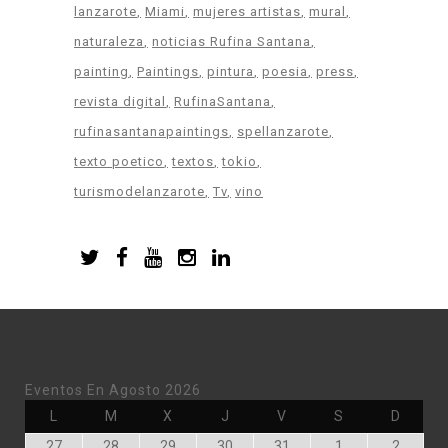
lanzarote
Miami
mujeres artistas
mural
naturaleza
noticias Rufina Santana
painting
Paintings
pintura
poesia
press
revista digital
RufinaSantana
rufinasantanapaintings
spellanzarote
texto poetico
textos
tokio
turismodelanzarote
Tv
vino
Eventos En Agosto 2026
Lunes
Martes
Miércoles
Jueves
Viernes
Sábado
Doming
L
M
X
J
V
S
D
Julio
Julio
Julio
Julio
Julio
Agosto
Agosto
27
28
29
30
31
1
2