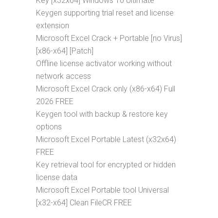
Key [x32x64] Windows 10 Ultimate
Keygen supporting trial reset and license
extension
Microsoft Excel Crack + Portable [no Virus]
[x86-x64] [Patch]
Offline license activator working without
network access
Microsoft Excel Crack only (x86-x64) Full
2026 FREE
Keygen tool with backup & restore key
options
Microsoft Excel Portable Latest (x32x64)
FREE
Key retrieval tool for encrypted or hidden
license data
Microsoft Excel Portable tool Universal
[x32-x64] Clean FileCR FREE