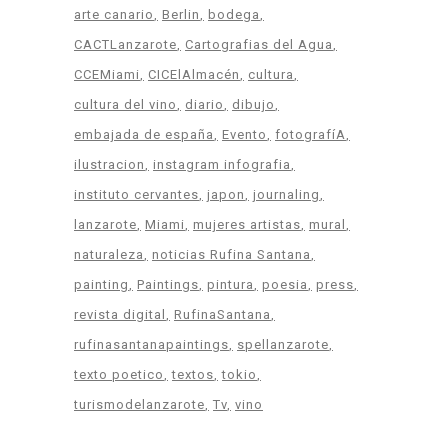
arte canario
Berlin
bodega
CACTLanzarote
Cartografias del Agua
CCEMiami
CICElAlmacén
cultura
cultura del vino
diario
dibujo
embajada de españa
Evento
fotografíA
ilustracion
instagram infografia
instituto cervantes
japon
journaling
lanzarote
Miami
mujeres artistas
mural
naturaleza
noticias Rufina Santana
painting
Paintings
pintura
poesia
press
revista digital
RufinaSantana
rufinasantanapaintings
spellanzarote
texto poetico
textos
tokio
turismodelanzarote
Tv
vino