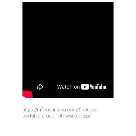
https://rufinasantana.com/fl-studio-
portable-crack-100-worked-zip/