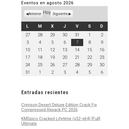
Eventos en agosto 2026
Hoy
Anterior
Siguiente
LUNES
MARTES
MIÉRCOLES
JUEVES
VIERNES
SÁBADO
DOMINGO
L
M
X
J
V
S
D
julio
julio
julio
julio
julio
agosto
agosto
27
28
29
30
31
1
2
27,
28,
29,
30,
31,
1,
2,
agosto
agosto
agosto
agosto
agosto
agosto
agosto
3
4
5
6
7
8
9
2026
2026
2026
2026
2026
2026
2026
3,
4,
5,
6,
7,
8,
9,
agosto
agosto
agosto
agosto
agosto
agosto
agosto
10
11
12
13
14
15
16
2026
2026
2026
2026
2026
2026
2026
10,
11,
12,
13,
14,
15,
16,
agosto
agosto
agosto
agosto
agosto
agosto
agosto
17
18
19
20
21
22
23
2026
2026
2026
2026
2026
2026
2026
17,
18,
19,
20,
21,
22,
23,
agosto
agosto
agosto
agosto
agosto
agosto
agosto
24
25
26
27
28
29
30
2026
2026
2026
2026
2026
2026
2026
24,
25,
26,
27,
28,
29,
30,
agosto
septiembre
septiembre
septiembre
septiembre
septiembre
septiembre
31
1
2
3
4
5
6
2026
2026
2026
2026
2026
2026
2026
31,
1,
2,
3,
4,
5,
6,
2026
2026
2026
2026
2026
2026
2026
Entradas recientes
Crimson Desert Deluxe Edition Crack Fix
Compressed Repack PC 2026
KMSpico Cracked Lifetime (x32-x64) [Full]
Ultimate