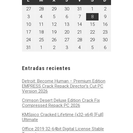
julio
julio
julio
julio
julio
agosto
agosto
27
28
29
30
31
1
2
27,
28,
29,
30,
31,
1,
2,
agosto
agosto
agosto
agosto
agosto
agosto
agosto
3
4
5
6
7
8
9
2026
2026
2026
2026
2026
2026
2026
3,
4,
5,
6,
7,
8,
9,
agosto
agosto
agosto
agosto
agosto
agosto
agosto
10
11
12
13
14
15
16
2026
2026
2026
2026
2026
2026
2026
10,
11,
12,
13,
14,
15,
16,
agosto
agosto
agosto
agosto
agosto
agosto
agosto
17
18
19
20
21
22
23
2026
2026
2026
2026
2026
2026
2026
17,
18,
19,
20,
21,
22,
23,
agosto
agosto
agosto
agosto
agosto
agosto
agosto
24
25
26
27
28
29
30
2026
2026
2026
2026
2026
2026
2026
24,
25,
26,
27,
28,
29,
30,
agosto
septiembre
septiembre
septiembre
septiembre
septiembre
septiembre
31
1
2
3
4
5
6
2026
2026
2026
2026
2026
2026
2026
31,
1,
2,
3,
4,
5,
6,
2026
2026
2026
2026
2026
2026
2026
Entradas recientes
Detroit: Become Human – Premium Edition
EMPRESS Crack Repack Director’s Cut PC
Version 2026
Crimson Desert Deluxe Edition Crack Fix
Compressed Repack PC 2026
KMSpico Cracked Lifetime (x32-x64) [Full]
Ultimate
Office 2019 32-64bit Digital License Stable