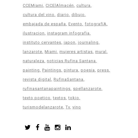
CCEMiami
CICElAlmacén
cultura
cultura del vino
diario
dibujo
embajada de españa
Evento
fotografíA
ilustracion
instagram infografia
instituto cervantes
japon
journaling
lanzarote
Miami
mujeres artistas
mural
naturaleza
noticias Rufina Santana
painting
Paintings
pintura
poesia
press
revista digital
RufinaSantana
rufinasantanapaintings
spellanzarote
texto poetico
textos
tokio
turismodelanzarote
Tv
vino