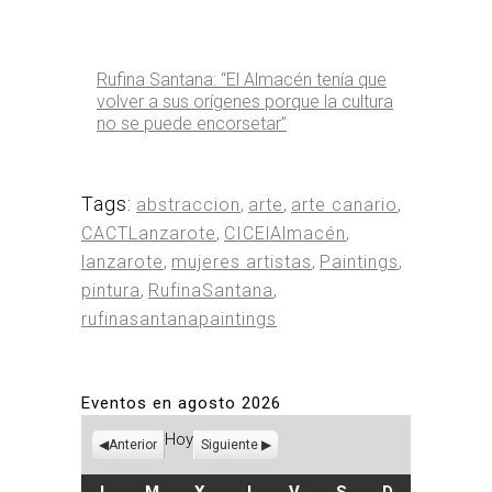
Rufina Santana: “El Almacén tenía que
volver a sus orígenes porque la cultura
no se puede encorsetar”
Tags:
abstraccion
,
arte
,
arte canario
,
CACTLanzarote
,
CICElAlmacén
,
lanzarote
,
mujeres artistas
,
Paintings
,
pintura
,
RufinaSantana
,
rufinasantanapaintings
Eventos en agosto 2026
Hoy
Anterior
Siguiente
LUNES
MARTES
MIÉRCOLES
JUEVES
VIERNES
SÁBADO
DOMINGO
L
M
X
J
V
S
D