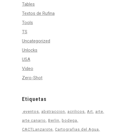
Tables
Textos de Rufina
Tools
TS
Uncategorized
Unlocks
USA
Video
Zero-Shot
Etiquetas
.eventos
abstraccion
acrilicos
Art
arte
arte canario
Berlin
bodega
CACTLanzarote
Cartografias del Agua