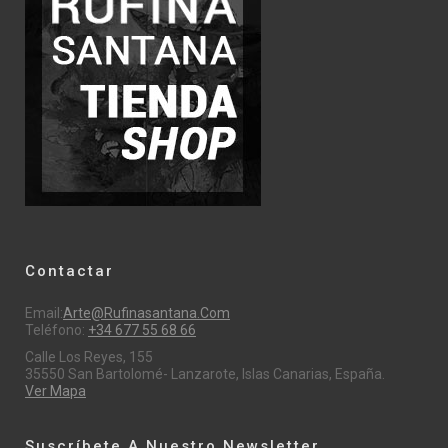
Contactar
Email:
Arte@rufinasantana.com
Teléfono:
+34 677 55 68 66
Calle Los Reyes, 155
35550 San Bartolomé- Lanzarote, Islas Canarias, España.
Ver Mapa
Suscríbete A Nuestro Newsletter