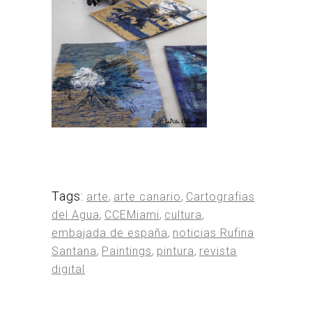
Tags:
arte
,
arte canario
,
Cartografias
del Agua
,
CCEMiami
,
cultura
,
embajada de españa
,
noticias Rufina
Santana
,
Paintings
,
pintura
,
revista
digital