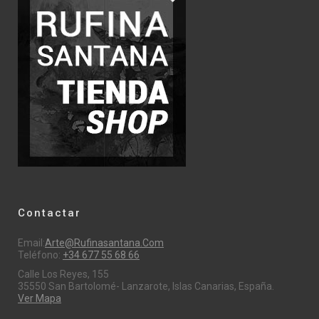
Contactar
Email:
Arte@rufinasantana.com
Teléfono:
+34 677 55 68 66
Calle Los Reyes, 155
35550 San Bartolomé- Lanzarote, Islas Canarias, España.
Ver Mapa