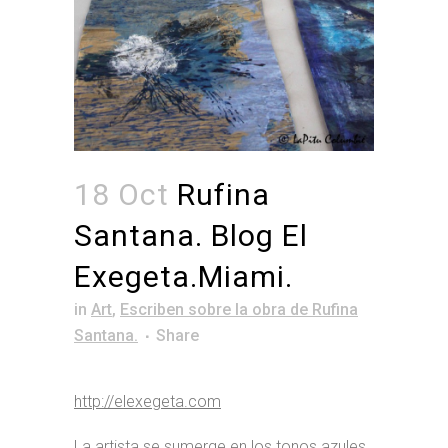
18 Oct
Rufina
Santana. Blog El
Exegeta.Miami.
in
Art
,
Escriben sobre la obra de Rufina
Santana.
Share
http://elexegeta.com
La artista se sumerge en los tonos azules