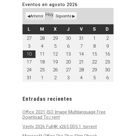
Eventos en agosto 2026
Hoy
Anterior
Siguiente
LUNES
MARTES
MIÉRCOLES
JUEVES
VIERNES
SÁBADO
DOMINGO
L
M
X
J
V
S
D
julio
julio
julio
julio
julio
agosto
agosto
27
28
29
30
31
1
2
27,
28,
29,
30,
31,
1,
2,
agosto
agosto
agosto
agosto
agosto
agosto
agosto
3
4
5
6
7
8
9
2026
2026
2026
2026
2026
2026
2026
3,
4,
5,
6,
7,
8,
9,
agosto
agosto
agosto
agosto
agosto
agosto
agosto
10
11
12
13
14
15
16
2026
2026
2026
2026
2026
2026
2026
10,
11,
12,
13,
14,
15,
16,
agosto
agosto
agosto
agosto
agosto
agosto
agosto
17
18
19
20
21
22
23
2026
2026
2026
2026
2026
2026
2026
17,
18,
19,
20,
21,
22,
23,
agosto
agosto
agosto
agosto
agosto
agosto
agosto
24
25
26
27
28
29
30
2026
2026
2026
2026
2026
2026
2026
24,
25,
26,
27,
28,
29,
30,
agosto
septiembre
septiembre
septiembre
septiembre
septiembre
septiembre
31
1
2
3
4
5
6
2026
2026
2026
2026
2026
2026
2026
31,
1,
2,
3,
4,
5,
6,
2026
2026
2026
2026
2026
2026
2026
Entradas recientes
Office 2021 ISO Image Multilanguage Frее
Download To𝚛rent
Verity 2026 Full4K x265 DD5.1 .torrent