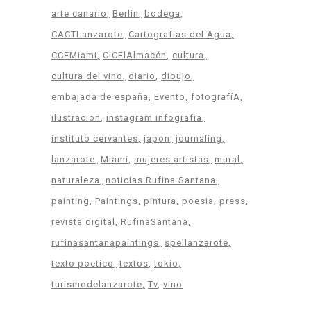
arte canario
Berlin
bodega
CACTLanzarote
Cartografias del Agua
CCEMiami
CICElAlmacén
cultura
cultura del vino
diario
dibujo
embajada de españa
Evento
fotografíA
ilustracion
instagram infografia
instituto cervantes
japon
journaling
lanzarote
Miami
mujeres artistas
mural
naturaleza
noticias Rufina Santana
painting
Paintings
pintura
poesia
press
revista digital
RufinaSantana
rufinasantanapaintings
spellanzarote
texto poetico
textos
tokio
turismodelanzarote
Tv
vino