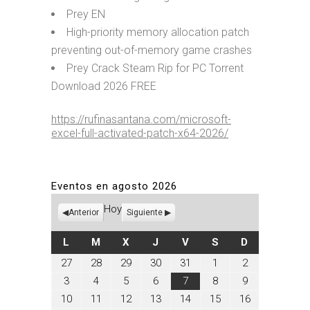
Prey EN
High-priority memory allocation patch
preventing out-of-memory game crashes
Prey Crack Steam Rip for PC Torrent
Download 2026 FREE
https://rufinasantana.com/microsoft-
excel-full-activated-patch-x64-2026/
Eventos en agosto 2026
Hoy
Anterior
Siguiente
LUNES
MARTES
MIÉRCOLES
JUEVES
VIERNES
SÁBADO
DOMINGO
L
M
X
J
V
S
D
julio
julio
julio
julio
julio
agosto
agosto
27
28
29
30
31
1
2
27,
28,
29,
30,
31,
1,
2,
agosto
agosto
agosto
agosto
agosto
agosto
agosto
3
4
5
6
7
8
9
2026
2026
2026
2026
2026
2026
2026
3,
4,
5,
6,
7,
8,
9,
agosto
agosto
agosto
agosto
agosto
agosto
agosto
10
11
12
13
14
15
16
2026
2026
2026
2026
2026
2026
2026