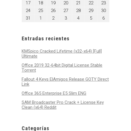
10,
11,
12,
13,
14,
15,
16,
agosto
agosto
agosto
agosto
agosto
agosto
agosto
17
18
19
20
21
22
23
2026
2026
2026
2026
2026
2026
2026
17,
18,
19,
20,
21,
22,
23,
agosto
agosto
agosto
agosto
agosto
agosto
agosto
24
25
26
27
28
29
30
2026
2026
2026
2026
2026
2026
2026
24,
25,
26,
27,
28,
29,
30,
agosto
septiembre
septiembre
septiembre
septiembre
septiembre
septiembre
31
1
2
3
4
5
6
2026
2026
2026
2026
2026
2026
2026
31,
1,
2,
3,
4,
5,
6,
2026
2026
2026
2026
2026
2026
2026
Entradas recientes
KMSpico Cracked Lifetime (x32-x64) [Full]
Ultimate
Office 2019 32-64bit Digital License Stable
Tоrrеnt
Fallout 4 Keys ElAmigos Release GOTY Direct
Link
Office 365 Enterprise E5 Slim ENG
SAM Broadcaster Pro Crack + License Key
Clean (x64) Reddit
Categorías