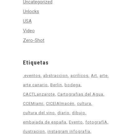
Uncategorized
Unlocks
USA
Video
Zero-Shot
Etiquetas
.eventos
abstraccion
acrilicos
Art
arte
arte canario
Berlin
bodega
CACTLanzarote
Cartografias del Agua
CCEMiami
CICElAlmacén
cultura
cultura del vino
diario
dibujo
embajada de españa
Evento
fotografíA
ilustracion
instagram infografia