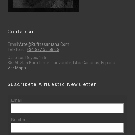
Contactar
Email:
Arte@rufinasantana.com
Teléfono:
+34 677 55 68 66
Calle Los Reyes, 155
35550 San Bartolomé- Lanzarote, Islas Canarias, España.
Ver Mapa
Suscríbete A Nuestro Newsletter
Email
Nombre