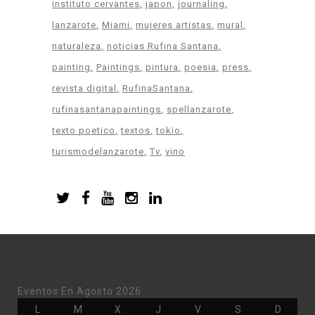
instituto cervantes
japon
journaling
lanzarote
Miami
mujeres artistas
mural
naturaleza
noticias Rufina Santana
painting
Paintings
pintura
poesia
press
revista digital
RufinaSantana
rufinasantanapaintings
spellanzarote
texto poetico
textos
tokio
turismodelanzarote
Tv
vino
Eventos En Agosto 2026
Lunes
Martes
Miércoles
Jueves
Viernes
Sábado
Doming
L
M
X
J
V
S
D