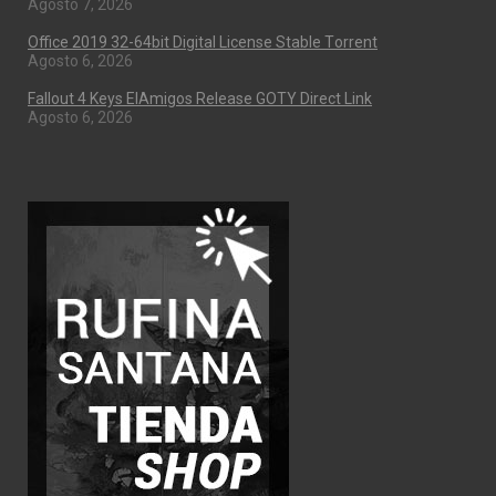
Agosto 7, 2026
Office 2019 32-64bit Digital License Stable Tоrrеnt
Agosto 6, 2026
Fallout 4 Keys ElAmigos Release GOTY Direct Link
Agosto 6, 2026