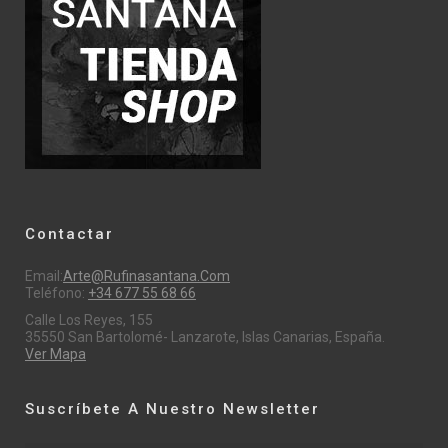
Contactar
Email:
Arte@rufinasantana.com
Teléfono:
+34 677 55 68 66
Calle Los Reyes, 155
35550 San Bartolomé- Lanzarote, Islas Canarias, España.
Ver Mapa
Suscríbete A Nuestro Newsletter