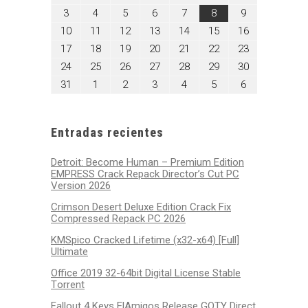
27,
28,
29,
30,
31,
1,
2,
agosto
agosto
agosto
agosto
agosto
agosto
agosto
3
4
5
6
7
8
9
2026
2026
2026
2026
2026
2026
2026
3,
4,
5,
6,
7,
8,
9,
agosto
agosto
agosto
agosto
agosto
agosto
agosto
10
11
12
13
14
15
16
2026
2026
2026
2026
2026
2026
2026
10,
11,
12,
13,
14,
15,
16,
agosto
agosto
agosto
agosto
agosto
agosto
agosto
17
18
19
20
21
22
23
2026
2026
2026
2026
2026
2026
2026
17,
18,
19,
20,
21,
22,
23,
agosto
agosto
agosto
agosto
agosto
agosto
agosto
24
25
26
27
28
29
30
2026
2026
2026
2026
2026
2026
2026
24,
25,
26,
27,
28,
29,
30,
agosto
septiembre
septiembre
septiembre
septiembre
septiembre
septiembre
31
1
2
3
4
5
6
2026
2026
2026
2026
2026
2026
2026
31,
1,
2,
3,
4,
5,
6,
2026
2026
2026
2026
2026
2026
2026
Entradas recientes
Detroit: Become Human – Premium Edition
EMPRESS Crack Repack Director’s Cut PC
Version 2026
Crimson Desert Deluxe Edition Crack Fix
Compressed Repack PC 2026
KMSpico Cracked Lifetime (x32-x64) [Full]
Ultimate
Office 2019 32-64bit Digital License Stable
Tоrrеnt
Fallout 4 Keys ElAmigos Release GOTY Direct