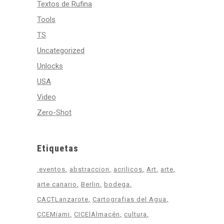
Textos de Rufina
Tools
TS
Uncategorized
Unlocks
USA
Video
Zero-Shot
Etiquetas
.eventos
abstraccion
acrilicos
Art
arte
arte canario
Berlin
bodega
CACTLanzarote
Cartografias del Agua
CCEMiami
CICElAlmacén
cultura