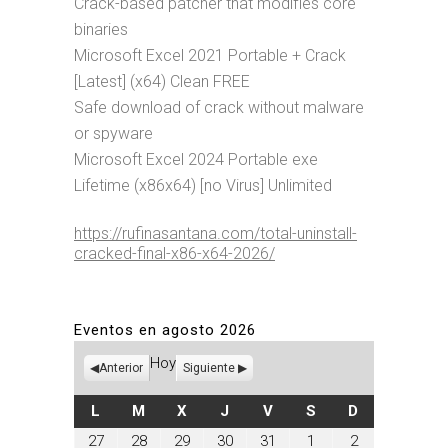
Crack-based patcher that modifies core
binaries
Microsoft Excel 2021 Portable + Crack
[Latest] (x64) Clean FREE
Safe download of crack without malware
or spyware
Microsoft Excel 2024 Portable exe
Lifetime (x86x64) [no Virus] Unlimited
https://rufinasantana.com/total-uninstall-
cracked-final-x86-x64-2026/
Eventos en agosto 2026
Hoy
Anterior
Siguiente
LUNES
MARTES
MIÉRCOLES
JUEVES
VIERNES
SÁBADO
DOMINGO
L
M
X
J
V
S
D
julio
julio
julio
julio
julio
agosto
agosto
27
28
29
30
31
1
2