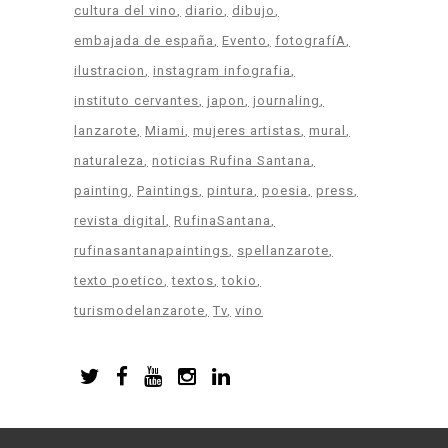
cultura del vino
diario
dibujo
embajada de españa
Evento
fotografíA
ilustracion
instagram infografia
instituto cervantes
japon
journaling
lanzarote
Miami
mujeres artistas
mural
naturaleza
noticias Rufina Santana
painting
Paintings
pintura
poesia
press
revista digital
RufinaSantana
rufinasantanapaintings
spellanzarote
texto poetico
textos
tokio
turismodelanzarote
Tv
vino