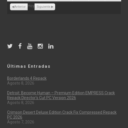
31,
1,
2,
3,
4,
5,
6,
Hoy
2026
2026
2026
2026
2026
2026
2026
Anterior
Siguiente
Últimas Entradas
Borderlands 4 Repack
Agosto 8, 2026
Detroit: Become Human – Premium Edition EMPRESS Crack
Repack Director’s Cut PC Version 2026
Agosto 8, 2026
Crimson Desert Deluxe Edition Crack Fix Compressed Repack
PC 2026
Agosto 7, 2026