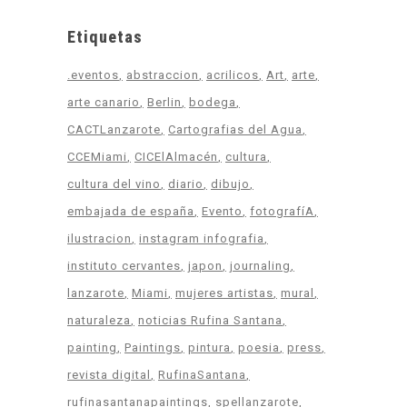
Etiquetas
.eventos
abstraccion
acrilicos
Art
arte
arte canario
Berlin
bodega
CACTLanzarote
Cartografias del Agua
CCEMiami
CICElAlmacén
cultura
cultura del vino
diario
dibujo
embajada de españa
Evento
fotografíA
ilustracion
instagram infografia
instituto cervantes
japon
journaling
lanzarote
Miami
mujeres artistas
mural
naturaleza
noticias Rufina Santana
painting
Paintings
pintura
poesia
press
revista digital
RufinaSantana
rufinasantanapaintings
spellanzarote