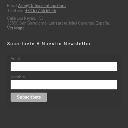
Email:
Arte@rufinasantana.com
Teléfono:
+34 677 55 68 66
Calle Los Reyes, 155
35550 San Bartolomé- Lanzarote, Islas Canarias, España.
Ver Mapa
Suscríbete A Nuestro Newsletter
Email
Nombre