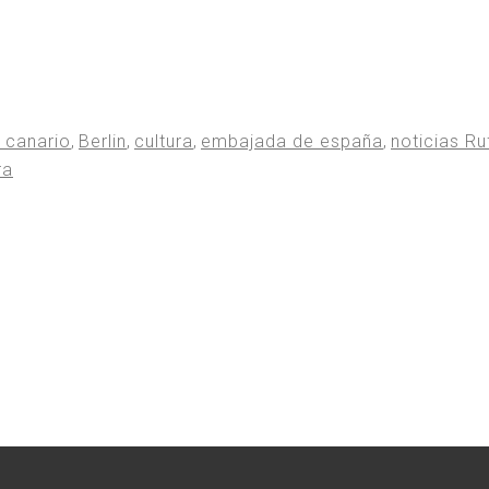
e canario
,
Berlin
,
cultura
,
embajada de españa
,
noticias Ru
ra