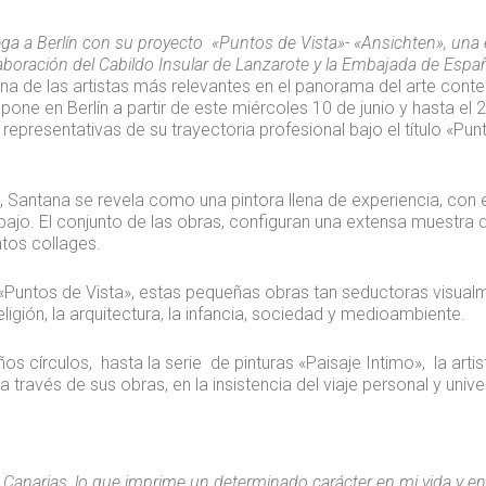
ega a Berlín con su proyecto «Puntos de Vista»- «Ansichten», una
aboración del Cabildo Insular de Lanzarote y la Embajada de Espa
una de las artistas más relevantes en el panorama del arte con
xpone en Berlín a partir de este miércoles 10 de junio y hasta el 
epresentativas de su trayectoria profesional bajo el título «Pun
 Santana se revela como una pintora llena de experiencia, con es
bajo. El conjunto de las obras, configuran una extensa muestra d
ntos collages.
Puntos de Vista», estas pequeñas obras tan seductoras visual
igión, la arquitectura, la infancia, sociedad y medioambiente.
s círculos, hasta la serie de pinturas «Paisaje Intimo», la arti
 a través de sus obras, en la insistencia del viaje personal y unive
s Canarias, lo que imprime un determinado carácter en mi vida y en