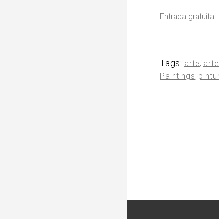
Entrada gratuita.
Tags:
arte
,
art
Paintings
,
pintu