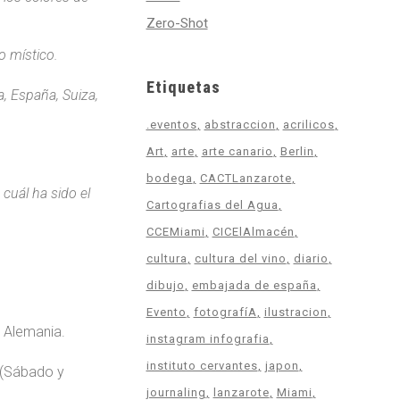
Zero-Shot
o místico.
Etiquetas
a, España, Suiza,
.eventos
abstraccion
acrilicos
Art
arte
arte canario
Berlin
bodega
CACTLanzarote
cuál ha sido el
Cartografias del Agua
CCEMiami
CICElAlmacén
cultura
cultura del vino
diario
dibujo
embajada de españa
Evento
fotografíA
ilustracion
n Alemania.
instagram infografia
instituto cervantes
japon
 (Sábado y
journaling
lanzarote
Miami