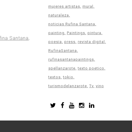
mujeres artistas
mural
naturaleza
noticias Rufina Santana
painting
Paintings
pintura
fina Santana
,
poesia
press
revista digital
RufinaSantana
rufinasantanapaintings
spellanzarote
texto poetico
textos
tokio
turismodelanzarote
Tv
vino