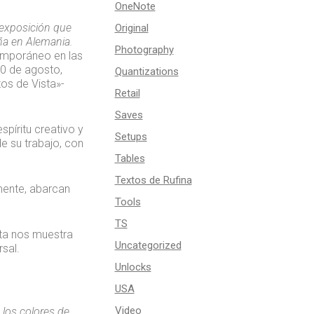
OneNote
 exposición que
Original
ña en Alemania.
Photography
temporáneo en las
20 de agosto,
Quantizations
tos de Vista»-
Retail
Saves
píritu creativo y
Setups
e su trabajo, con
Tables
Textos de Rufina
mente, abarcan
Tools
TS
sta nos muestra
Uncategorized
rsal.
Unlocks
USA
Video
 los colores de