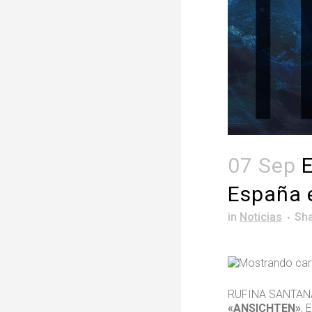
07 Sep
E
España e
in
Noticias
Sh
RUFINA SANTANA
«ANSICHTEN»
,