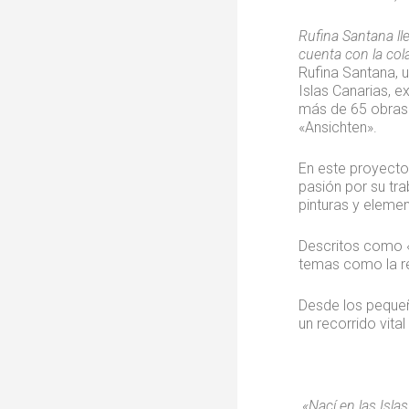
Rufina Santana ll
cuenta con la col
Rufina Santana, 
Islas Canarias, e
más de 65 obras r
«Ansichten».
En este proyecto,
pasión por su tra
pinturas y eleme
Descritos como «
temas como la rel
Desde los pequeño
un recorrido vital
«Nací en las Isla