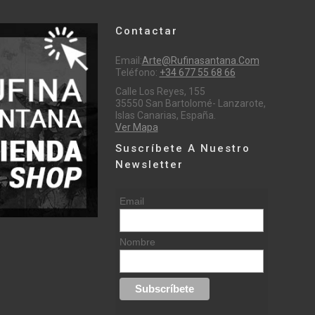
Contactar
Email:
Arte@rufinasantana.com
Teléfono:
+34 677 55 68 66
Calle Los Reyes, 155
35550 San Bartolomé- Lanzarote,
Islas Canarias, España.
Ver Mapa
Suscríbete A Nuestro
Newsletter
Email
Nombre