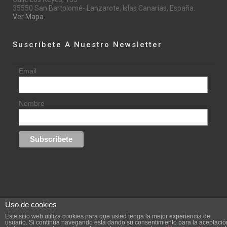
35550 San Bartolomé- Lanzarote, Islas Canarias, España.
Ver Mapa
Suscríbete A Nuestro Newsletter
Email
Nombre
Uso de cookies
© 2015 rufinasantana.com
Este sitio web utiliza cookies para que usted tenga la mejor experiencia de
usuario. Si continúa navegando está dando su consentimiento para la aceptació