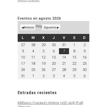
latest-stable/
Eventos en agosto 2026
Hoy
Anterior
Siguiente
LUNES
MARTES
MIÉRCOLES
JUEVES
VIERNES
SÁBADO
DOMINGO
L
M
X
J
V
S
D
julio
julio
julio
julio
julio
agosto
agosto
27
28
29
30
31
1
2
27,
28,
29,
30,
31,
1,
2,
agosto
agosto
agosto
agosto
agosto
agosto
agosto
3
4
5
6
7
8
9
2026
2026
2026
2026
2026
2026
2026
3,
4,
5,
6,
7,
8,
9,
agosto
agosto
agosto
agosto
agosto
agosto
agosto
10
11
12
13
14
15
16
2026
2026
2026
2026
2026
2026
2026
10,
11,
12,
13,
14,
15,
16,
agosto
agosto
agosto
agosto
agosto
agosto
agosto
17
18
19
20
21
22
23
2026
2026
2026
2026
2026
2026
2026
17,
18,
19,
20,
21,
22,
23,
agosto
agosto
agosto
agosto
agosto
agosto
agosto
24
25
26
27
28
29
30
2026
2026
2026
2026
2026
2026
2026
24,
25,
26,
27,
28,
29,
30,
agosto
septiembre
septiembre
septiembre
septiembre
septiembre
septiembre
31
1
2
3
4
5
6
2026
2026
2026
2026
2026
2026
2026
31,
1,
2,
3,
4,
5,
6,
2026
2026
2026
2026
2026
2026
2026
Entradas recientes
KMSpico Cracked Lifetime (x32-x64) [Full]