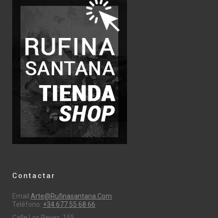
Contactar
Email:
Arte@rufinasantana.com
Teléfono:
+34 677 55 68 66
Calle Los Reyes, 155