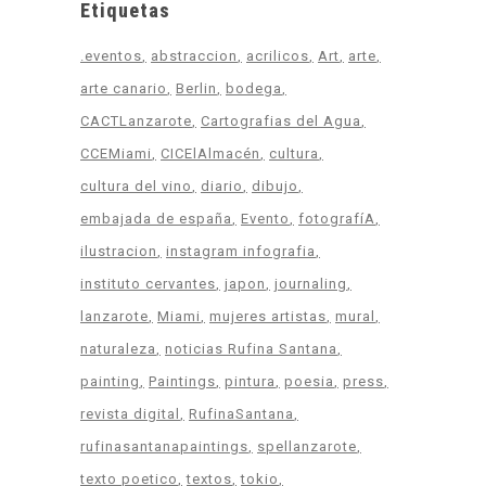
Etiquetas
.eventos
abstraccion
acrilicos
Art
arte
arte canario
Berlin
bodega
CACTLanzarote
Cartografias del Agua
CCEMiami
CICElAlmacén
cultura
cultura del vino
diario
dibujo
embajada de españa
Evento
fotografíA
ilustracion
instagram infografia
instituto cervantes
japon
journaling
lanzarote
Miami
mujeres artistas
mural
naturaleza
noticias Rufina Santana
painting
Paintings
pintura
poesia
press
revista digital
RufinaSantana
rufinasantanapaintings
spellanzarote
texto poetico
textos
tokio