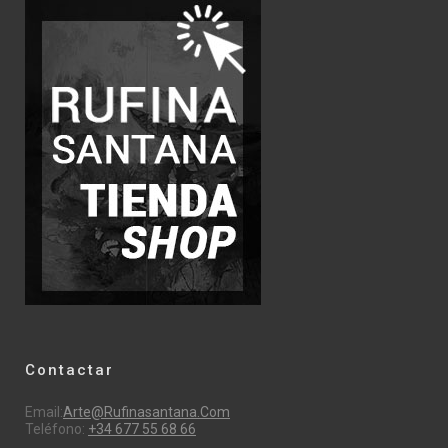
Contactar
Email:
Arte@rufinasantana.com
Teléfono:
+34 677 55 68 66