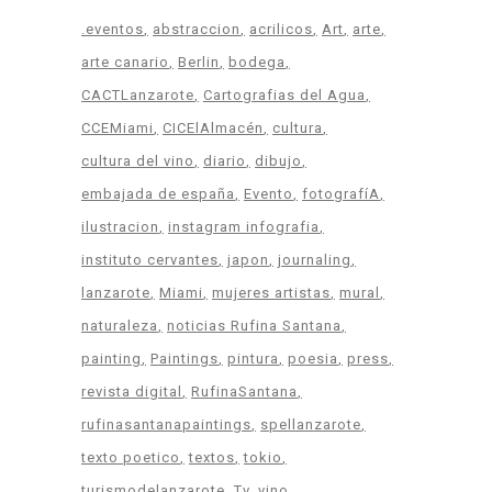
.eventos
abstraccion
acrilicos
Art
arte
arte canario
Berlin
bodega
CACTLanzarote
Cartografias del Agua
CCEMiami
CICElAlmacén
cultura
cultura del vino
diario
dibujo
embajada de españa
Evento
fotografíA
ilustracion
instagram infografia
instituto cervantes
japon
journaling
lanzarote
Miami
mujeres artistas
mural
naturaleza
noticias Rufina Santana
painting
Paintings
pintura
poesia
press
revista digital
RufinaSantana
rufinasantanapaintings
spellanzarote
texto poetico
textos
tokio
turismodelanzarote
Tv
vino