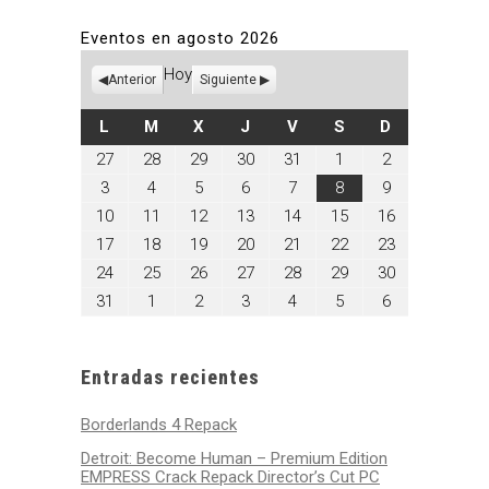
Eventos en agosto 2026
Hoy
Anterior
Siguiente
LUNES
MARTES
MIÉRCOLES
JUEVES
VIERNES
SÁBADO
DOMINGO
L
M
X
J
V
S
D
julio
julio
julio
julio
julio
agosto
agosto
27
28
29
30
31
1
2
27,
28,
29,
30,
31,
1,
2,
agosto
agosto
agosto
agosto
agosto
agosto
agosto
3
4
5
6
7
8
9
2026
2026
2026
2026
2026
2026
2026
3,
4,
5,
6,
7,
8,
9,
agosto
agosto
agosto
agosto
agosto
agosto
agosto
10
11
12
13
14
15
16
2026
2026
2026
2026
2026
2026
2026
10,
11,
12,
13,
14,
15,
16,
agosto
agosto
agosto
agosto
agosto
agosto
agosto
17
18
19
20
21
22
23
2026
2026
2026
2026
2026
2026
2026
17,
18,
19,
20,
21,
22,
23,
agosto
agosto
agosto
agosto
agosto
agosto
agosto
24
25
26
27
28
29
30
2026
2026
2026
2026
2026
2026
2026
24,
25,
26,
27,
28,
29,
30,
agosto
septiembre
septiembre
septiembre
septiembre
septiembre
septiembre
31
1
2
3
4
5
6
2026
2026
2026
2026
2026
2026
2026
31,
1,
2,
3,
4,
5,
6,
2026
2026
2026
2026
2026
2026
2026
Entradas recientes
Borderlands 4 Repack
Detroit: Become Human – Premium Edition
EMPRESS Crack Repack Director’s Cut PC