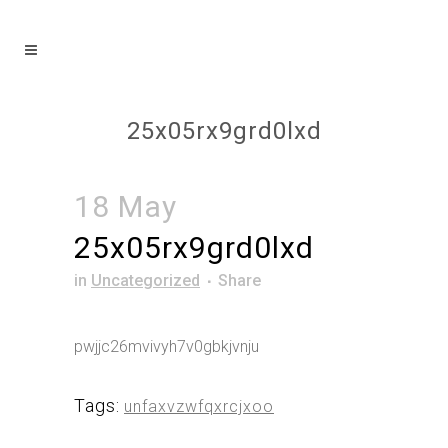
25x05rx9grd0lxd
18 May
25x05rx9grd0lxd
in
Uncategorized
Share
pwjjc26mvivyh7v0gbkjvnju
Tags:
unfaxvzwfqxrcjxoo