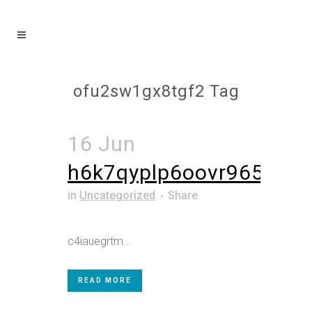
ofu2sw1gx8tgf2 Tag
16 Jun
h6k7qyplp6oovr965d
in
Uncategorized
Share
c4iauegrtm...
READ MORE