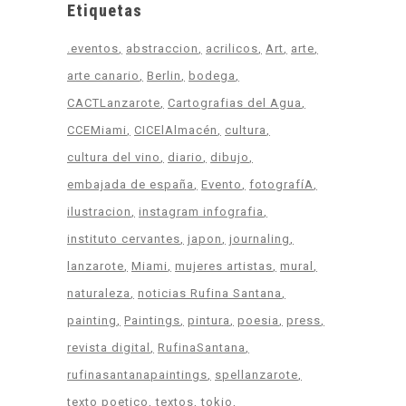
Etiquetas
.eventos
abstraccion
acrilicos
Art
arte
arte canario
Berlin
bodega
CACTLanzarote
Cartografias del Agua
CCEMiami
CICElAlmacén
cultura
cultura del vino
diario
dibujo
embajada de españa
Evento
fotografíA
ilustracion
instagram infografia
instituto cervantes
japon
journaling
lanzarote
Miami
mujeres artistas
mural
naturaleza
noticias Rufina Santana
painting
Paintings
pintura
poesia
press
revista digital
RufinaSantana
rufinasantanapaintings
spellanzarote
texto poetico
textos
tokio