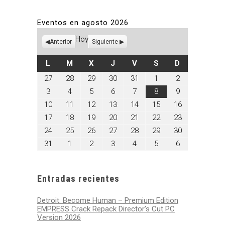
Eventos en agosto 2026
Hoy
Anterior
Siguiente
LUNES
MARTES
MIÉRCOLES
JUEVES
VIERNES
SÁBADO
DOMINGO
L
M
X
J
V
S
D
julio
julio
julio
julio
julio
agosto
agosto
27
28
29
30
31
1
2
27,
28,
29,
30,
31,
1,
2,
agosto
agosto
agosto
agosto
agosto
agosto
agosto
3
4
5
6
7
8
9
2026
2026
2026
2026
2026
2026
2026
3,
4,
5,
6,
7,
8,
9,
agosto
agosto
agosto
agosto
agosto
agosto
agosto
10
11
12
13
14
15
16
2026
2026
2026
2026
2026
2026
2026
10,
11,
12,
13,
14,
15,
16,
agosto
agosto
agosto
agosto
agosto
agosto
agosto
17
18
19
20
21
22
23
2026
2026
2026
2026
2026
2026
2026
17,
18,
19,
20,
21,
22,
23,
agosto
agosto
agosto
agosto
agosto
agosto
agosto
24
25
26
27
28
29
30
2026
2026
2026
2026
2026
2026
2026
24,
25,
26,
27,
28,
29,
30,
agosto
septiembre
septiembre
septiembre
septiembre
septiembre
septiembre
31
1
2
3
4
5
6
2026
2026
2026
2026
2026
2026
2026
31,
1,
2,
3,
4,
5,
6,
2026
2026
2026
2026
2026
2026
2026
Entradas recientes
Detroit: Become Human – Premium Edition
EMPRESS Crack Repack Director’s Cut PC
Version 2026