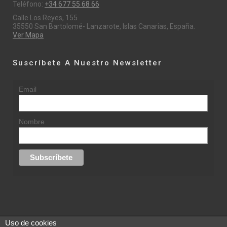
Teléfono:
+34 677 55 68 66
Calle Los Reyes, 155
35550 San Bartolomé- Lanzarote, Islas Canarias, España.
Ver Mapa
Suscríbete A Nuestro Newsletter
Email
Nombre
Uso de cookies