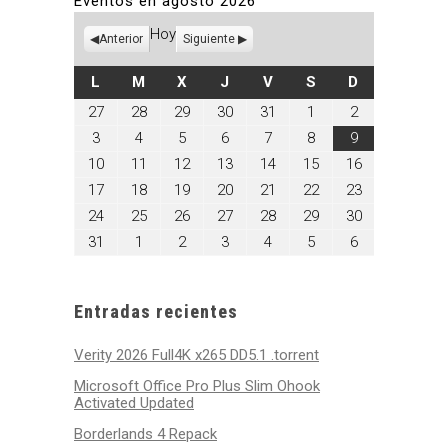
Eventos en agosto 2026
Hoy
Anterior
Siguiente
LUNES
MARTES
MIÉRCOLES
JUEVES
VIERNES
SÁBADO
DOMINGO
L
M
X
J
V
S
D
julio
julio
julio
julio
julio
agosto
agosto
27
28
29
30
31
1
2
27,
28,
29,
30,
31,
1,
2,
agosto
agosto
agosto
agosto
agosto
agosto
agosto
3
4
5
6
7
8
9
2026
2026
2026
2026
2026
2026
2026
3,
4,
5,
6,
7,
8,
9,
agosto
agosto
agosto
agosto
agosto
agosto
agosto
10
11
12
13
14
15
16
2026
2026
2026
2026
2026
2026
2026
10,
11,
12,
13,
14,
15,
16,
agosto
agosto
agosto
agosto
agosto
agosto
agosto
17
18
19
20
21
22
23
2026
2026
2026
2026
2026
2026
2026
17,
18,
19,
20,
21,
22,
23,
agosto
agosto
agosto
agosto
agosto
agosto
agosto
24
25
26
27
28
29
30
2026
2026
2026
2026
2026
2026
2026
24,
25,
26,
27,
28,
29,
30,
agosto
septiembre
septiembre
septiembre
septiembre
septiembre
septiembre
31
1
2
3
4
5
6
2026
2026
2026
2026
2026
2026
2026
31,
1,
2,
3,
4,
5,
6,
2026
2026
2026
2026
2026
2026
2026
Entradas recientes
Verity 2026 Full4K x265 DD5.1 .torrent
Microsoft Office Pro Plus Slim Ohook
Activated Updated
Borderlands 4 Repack