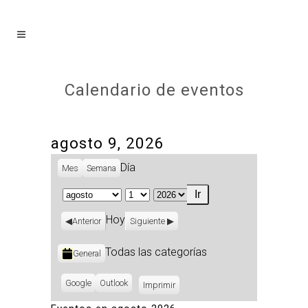
Calendario de eventos
agosto 9, 2026
Día
Mes
Semana
Mes
Día
Año
Hoy
Anterior
Siguiente
Categorías
Todas las categorías
General
Subscribe
Google
Subscribe
Outlook
Imprimir
Vistas
in
in