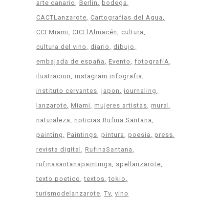
arte canario
Berlin
bodega
CACTLanzarote
Cartografias del Agua
CCEMiami
CICElAlmacén
cultura
cultura del vino
diario
dibujo
embajada de españa
Evento
fotografíA
ilustracion
instagram infografia
instituto cervantes
japon
journaling
lanzarote
Miami
mujeres artistas
mural
naturaleza
noticias Rufina Santana
painting
Paintings
pintura
poesia
press
revista digital
RufinaSantana
rufinasantanapaintings
spellanzarote
texto poetico
textos
tokio
turismodelanzarote
Tv
vino