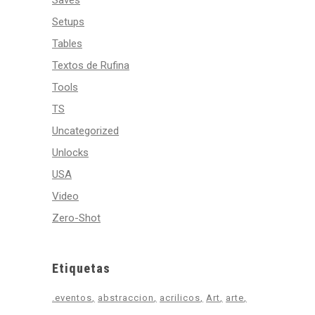
Saves
Setups
Tables
Textos de Rufina
Tools
TS
Uncategorized
Unlocks
USA
Video
Zero-Shot
Etiquetas
.eventos
abstraccion
acrilicos
Art
arte