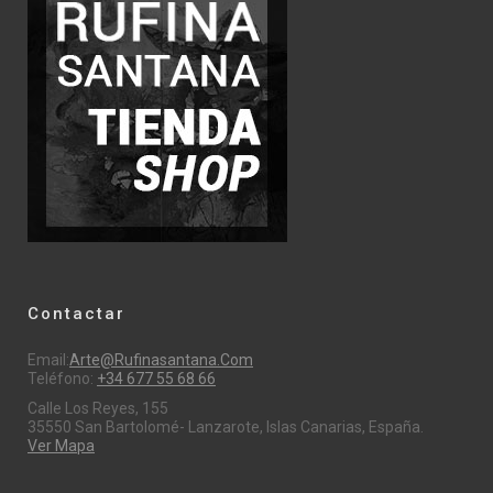
Contactar
Email:
Arte@rufinasantana.com
Teléfono:
+34 677 55 68 66
Calle Los Reyes, 155
35550 San Bartolomé- Lanzarote, Islas Canarias, España.
Ver Mapa