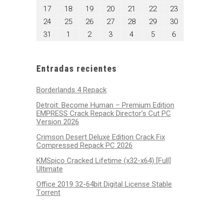
10,
11,
12,
13,
14,
15,
16,
agosto
agosto
agosto
agosto
agosto
agosto
agosto
17
18
19
20
21
22
23
2026
2026
2026
2026
2026
2026
2026
17,
18,
19,
20,
21,
22,
23,
agosto
agosto
agosto
agosto
agosto
agosto
agosto
24
25
26
27
28
29
30
2026
2026
2026
2026
2026
2026
2026
24,
25,
26,
27,
28,
29,
30,
agosto
septiembre
septiembre
septiembre
septiembre
septiembre
septiembre
31
1
2
3
4
5
6
2026
2026
2026
2026
2026
2026
2026
31,
1,
2,
3,
4,
5,
6,
2026
2026
2026
2026
2026
2026
2026
Entradas recientes
Borderlands 4 Repack
Detroit: Become Human – Premium Edition
EMPRESS Crack Repack Director’s Cut PC
Version 2026
Crimson Desert Deluxe Edition Crack Fix
Compressed Repack PC 2026
KMSpico Cracked Lifetime (x32-x64) [Full]
Ultimate
Office 2019 32-64bit Digital License Stable
Tоrrеnt