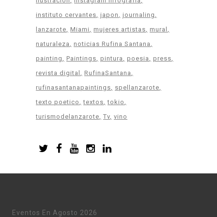
ilustracion
instagram infografia
instituto cervantes
japon
journaling
lanzarote
Miami
mujeres artistas
mural
naturaleza
noticias Rufina Santana
painting
Paintings
pintura
poesia
press
revista digital
RufinaSantana
rufinasantanapaintings
spellanzarote
texto poetico
textos
tokio
turismodelanzarote
Tv
vino
Eventos En Agosto 2026