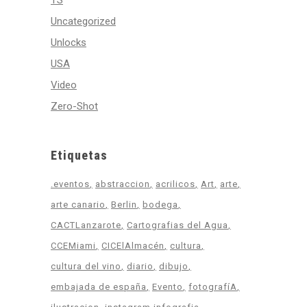
TS
Uncategorized
Unlocks
USA
Video
Zero-Shot
Etiquetas
.eventos
abstraccion
acrilicos
Art
arte
arte canario
Berlin
bodega
CACTLanzarote
Cartografias del Agua
CCEMiami
CICElAlmacén
cultura
cultura del vino
diario
dibujo
embajada de españa
Evento
fotografíA