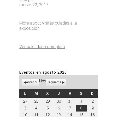
marzo 22, 2017
More
about Visitas guiadas a la
exposición
Ver calendario completo
Eventos en agosto 2026
Hoy
Anterior
Siguiente
LUNES
MARTES
MIÉRCOLES
JUEVES
VIERNES
SÁBADO
DOMINGO
L
M
X
J
V
S
D
julio
julio
julio
julio
julio
agosto
agosto
27
28
29
30
31
1
2
27,
28,
29,
30,
31,
1,
2,
agosto
agosto
agosto
agosto
agosto
agosto
agosto
3
4
5
6
7
8
9
2026
2026
2026
2026
2026
2026
2026
3,
4,
5,
6,
7,
8,
9,
agosto
agosto
agosto
agosto
agosto
agosto
agosto
10
11
12
13
14
15
16
2026
2026
2026
2026
2026
2026
2026