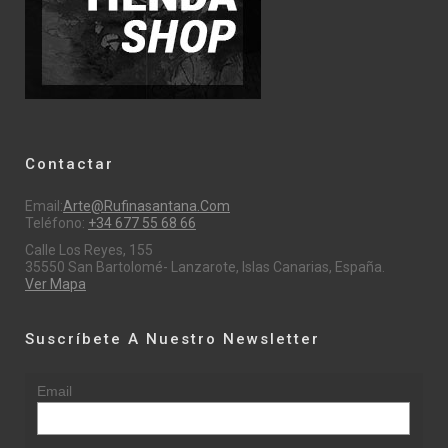
Contactar
Email:
Arte@rufinasantana.com
Teléfono:
+34 677 55 68 66
Calle Los Reyes, 155
35550 San Bartolomé- Lanzarote, Islas Canarias, España.
Ver Mapa
Suscríbete A Nuestro Newsletter
Email