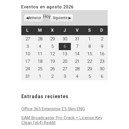
Eventos en agosto 2026
Hoy
Anterior
Siguiente
LUNES
MARTES
MIÉRCOLES
JUEVES
VIERNES
SÁBADO
DOMINGO
L
M
X
J
V
S
D
julio
julio
julio
julio
julio
agosto
agosto
27
28
29
30
31
1
2
27,
28,
29,
30,
31,
1,
2,
agosto
agosto
agosto
agosto
agosto
agosto
agosto
3
4
5
6
7
8
9
2026
2026
2026
2026
2026
2026
2026
3,
4,
5,
6,
7,
8,
9,
agosto
agosto
agosto
agosto
agosto
agosto
agosto
10
11
12
13
14
15
16
2026
2026
2026
2026
2026
2026
2026
10,
11,
12,
13,
14,
15,
16,
agosto
agosto
agosto
agosto
agosto
agosto
agosto
17
18
19
20
21
22
23
2026
2026
2026
2026
2026
2026
2026
17,
18,
19,
20,
21,
22,
23,
agosto
agosto
agosto
agosto
agosto
agosto
agosto
24
25
26
27
28
29
30
2026
2026
2026
2026
2026
2026
2026
24,
25,
26,
27,
28,
29,
30,
agosto
septiembre
septiembre
septiembre
septiembre
septiembre
septiembre
31
1
2
3
4
5
6
2026
2026
2026
2026
2026
2026
2026
31,
1,
2,
3,
4,
5,
6,
2026
2026
2026
2026
2026
2026
2026
Entradas recientes
Office 365 Enterprise E5 Slim ENG
SAM Broadcaster Pro Crack + License Key
Clean (x64) Reddit