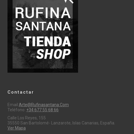
Contactar
Email:
Arte@rufinasantana.com
Teléfono:
+34 677 55 68 66
Calle Los Reyes, 155
35550 San Bartolomé- Lanzarote, Islas Canarias, España.
Ver Mapa