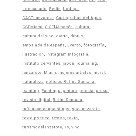
arte canario
Berlin
bodega
CACTLanzarote
Cartografias del Agua
CCEMiami
CICElAlmacén
cultura
cultura del vino
diario
dibujo
embajada de españa
Evento
fotografíA
ilustracion
instagram infografia
instituto cervantes
japon
journaling
lanzarote
Miami
mujeres artistas
mural
naturaleza
noticias Rufina Santana
painting
Paintings
pintura
poesia
press
revista digital
RufinaSantana
rufinasantanapaintings
spellanzarote
texto poetico
textos
tokio
turismodelanzarote
Tv
vino