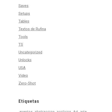
Saves
Setups
Tables
Textos de Rufina
Tools
TS
Uncategorized
Unlocks
USA
Video
Zero-Shot
Etiquetas
.eventos
abstraccion
acrilicos
Art
arte