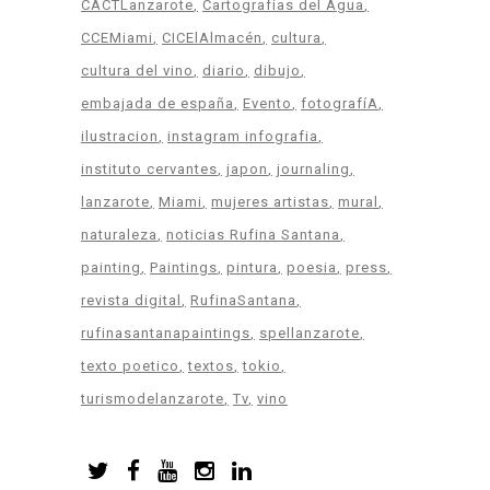
CACTLanzarote
Cartografias del Agua
CCEMiami
CICElAlmacén
cultura
cultura del vino
diario
dibujo
embajada de españa
Evento
fotografíA
ilustracion
instagram infografia
instituto cervantes
japon
journaling
lanzarote
Miami
mujeres artistas
mural
naturaleza
noticias Rufina Santana
painting
Paintings
pintura
poesia
press
revista digital
RufinaSantana
rufinasantanapaintings
spellanzarote
texto poetico
textos
tokio
turismodelanzarote
Tv
vino