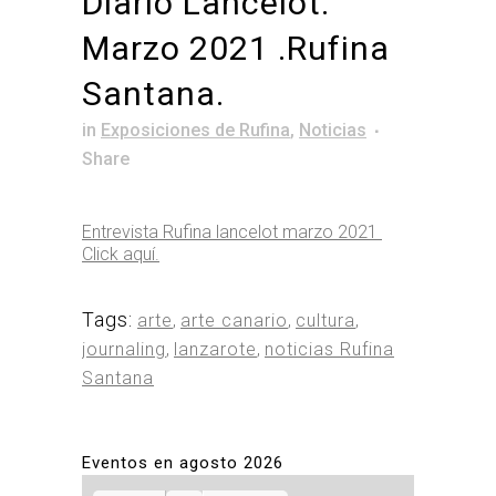
Diario Lancelot.
Marzo 2021 .Rufina
Santana.
in
Exposiciones de Rufina
,
Noticias
Share
Entrevista Rufina lancelot marzo 2021
Click aquí.
Tags:
arte
,
arte canario
,
cultura
,
journaling
,
lanzarote
,
noticias Rufina
Santana
Eventos en agosto 2026