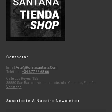
Contactar
Email:
Arte@rufinasantana.com
Teléfono:
+34 677 55 68 66
Calle Los Reyes, 155
35550 San Bartolomé- Lanzarote, Islas Canarias, España.
Ver Mapa
Suscríbete A Nuestro Newsletter