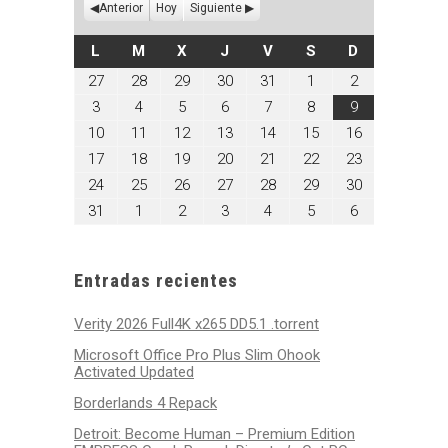
Anterior
Hoy
Siguiente
LUNES
MARTES
MIÉRCOLES
JUEVES
VIERNES
SÁBADO
DOMINGO
L
M
X
J
V
S
D
julio
julio
julio
julio
julio
agosto
agosto
27
28
29
30
31
1
2
27,
28,
29,
30,
31,
1,
2,
agosto
agosto
agosto
agosto
agosto
agosto
agosto
3
4
5
6
7
8
9
2026
2026
2026
2026
2026
2026
2026
3,
4,
5,
6,
7,
8,
9,
agosto
agosto
agosto
agosto
agosto
agosto
agosto
10
11
12
13
14
15
16
2026
2026
2026
2026
2026
2026
2026
10,
11,
12,
13,
14,
15,
16,
agosto
agosto
agosto
agosto
agosto
agosto
agosto
17
18
19
20
21
22
23
2026
2026
2026
2026
2026
2026
2026
17,
18,
19,
20,
21,
22,
23,
agosto
agosto
agosto
agosto
agosto
agosto
agosto
24
25
26
27
28
29
30
2026
2026
2026
2026
2026
2026
2026
24,
25,
26,
27,
28,
29,
30,
agosto
septiembre
septiembre
septiembre
septiembre
septiembre
septiembre
31
1
2
3
4
5
6
2026
2026
2026
2026
2026
2026
2026
31,
1,
2,
3,
4,
5,
6,
2026
2026
2026
2026
2026
2026
2026
Entradas recientes
Verity 2026 Full4K x265 DD5.1 .torrent
Microsoft Office Pro Plus Slim Ohook
Activated Updated
Borderlands 4 Repack
Detroit: Become Human – Premium Edition