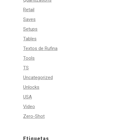
Quantizations
Retail
Saves
Setups
Tables
Textos de Rufina
Tools
TS
Uncategorized
Unlocks
USA
Video
Zero-Shot
Etiquetas