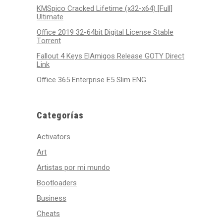
KMSpico Cracked Lifetime (x32-x64) [Full]
Ultimate
Office 2019 32-64bit Digital License Stable
Tоrrеnt
Fallout 4 Keys ElAmigos Release GOTY Direct
Link
Office 365 Enterprise E5 Slim ENG
Categorías
Activators
Art
Artistas por mi mundo
Bootloaders
Business
Cheats