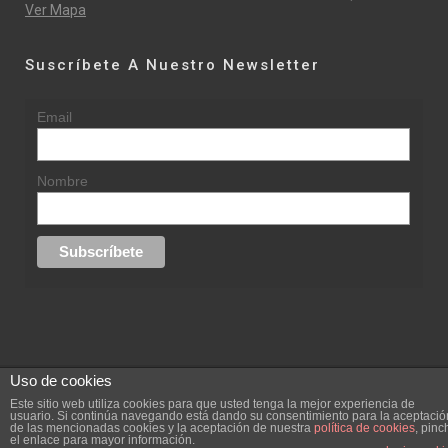
Ver Mapa
Suscríbete A Nuestro Newsletter
Email
Nombre
Uso de cookies
© 2015 rufinasantana.com
Este sitio web utiliza cookies para que usted tenga la mejor experiencia de
usuario. Si continúa navegando está dando su consentimiento para la aceptació
de las mencionadas cookies y la aceptación de nuestra
política de cookies
, pinc
replica rolex datejust
replica rolex day date
el enlace para mayor información.
Creada por
hugustudio.com