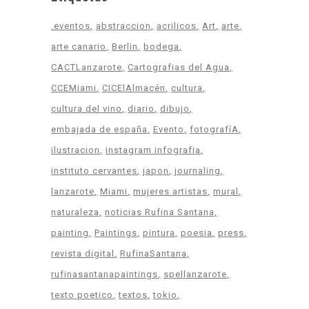
.eventos
abstraccion
acrilicos
Art
arte
arte canario
Berlin
bodega
CACTLanzarote
Cartografias del Agua
CCEMiami
CICElAlmacén
cultura
cultura del vino
diario
dibujo
embajada de españa
Evento
fotografíA
ilustracion
instagram infografia
instituto cervantes
japon
journaling
lanzarote
Miami
mujeres artistas
mural
naturaleza
noticias Rufina Santana
painting
Paintings
pintura
poesia
press
revista digital
RufinaSantana
rufinasantanapaintings
spellanzarote
texto poetico
textos
tokio