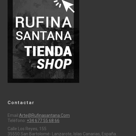
Contactar
Email:
Arte@rufinasantana.com
Teléfono:
+34 677 55 68 66
Calle Los Reyes, 155
35550 San Bartolomé- Lanzarote, Islas Canarias, España.