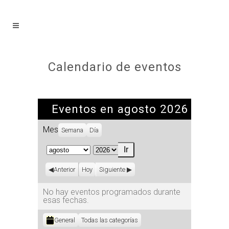
Calendario de eventos
Eventos en agosto 2026
Mes
Semana
Día
Mes
Año
Anterior
Hoy
Siguiente
No hay eventos programados durante
esas fechas.
Categorías
General
Todas las categorías