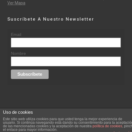
Ver Mapa
Suscríbete A Nuestro Newsletter
Email
Nombre
Uso de cookies
© 2015 rufinasantana.com
Este sitio web utiliza cookies para que usted tenga la mejor experiencia de
usuario. Si continúa navegando está dando su consentimiento para la aceptació
de las mencionadas cookies y la aceptación de nuestra
política de cookies
, pinc
replica rolex datejust
replica rolex day date
el enlace para mayor información.
Creada por
hugustudio.com