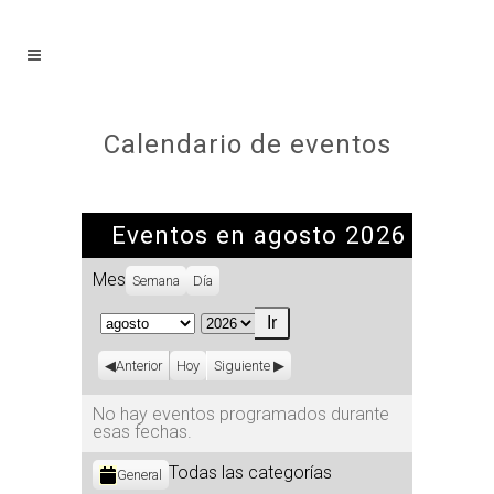
Calendario de eventos
Eventos en agosto 2026
Mes
Semana
Día
Mes
Año
Anterior
Hoy
Siguiente
No hay eventos programados durante
esas fechas.
Categorías
Todas las categorías
General