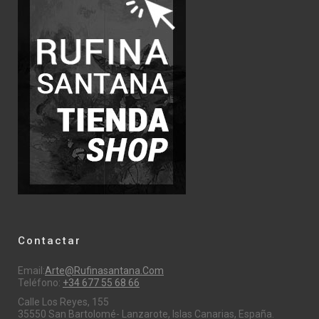
Contactar
Email:
Arte@rufinasantana.com
Teléfono:
+34 677 55 68 66
Calle Los Reyes, 155
35550 San Bartolomé- Lanzarote, Islas Canarias, España.