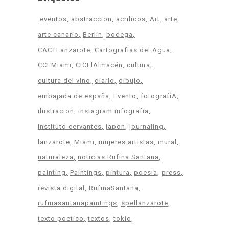
.eventos
abstraccion
acrilicos
Art
arte
arte canario
Berlin
bodega
CACTLanzarote
Cartografias del Agua
CCEMiami
CICElAlmacén
cultura
cultura del vino
diario
dibujo
embajada de españa
Evento
fotografíA
ilustracion
instagram infografia
instituto cervantes
japon
journaling
lanzarote
Miami
mujeres artistas
mural
naturaleza
noticias Rufina Santana
painting
Paintings
pintura
poesia
press
revista digital
RufinaSantana
rufinasantanapaintings
spellanzarote
texto poetico
textos
tokio