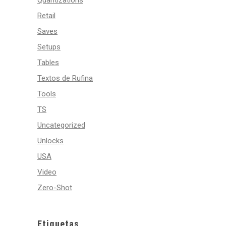
Quantizations
Retail
Saves
Setups
Tables
Textos de Rufina
Tools
TS
Uncategorized
Unlocks
USA
Video
Zero-Shot
Etiquetas