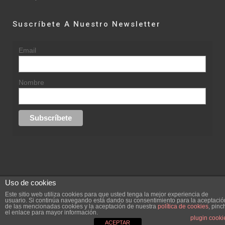
Suscríbete A Nuestro Newsletter
Email
Nombre
Uso de cookies
© 2015 rufinasantana.com
Este sitio web utiliza cookies para que usted tenga la mejor experiencia de
usuario. Si continúa navegando está dando su consentimiento para la aceptació
de las mencionadas cookies y la aceptación de nuestra
política de cookies
, pinc
replica rolex datejust
replica rolex day date
el enlace para mayor información.
Creada por
hugustudio.com
plugin cooki
ACEPTAR