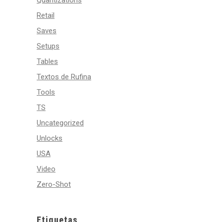
Quantizations
Retail
Saves
Setups
Tables
Textos de Rufina
Tools
TS
Uncategorized
Unlocks
USA
Video
Zero-Shot
Etiquetas