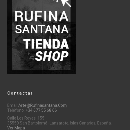
Contactar
Email:
Arte@rufinasantana.com
Teléfono:
+34 677 55 68 66
Calle Los Reyes, 155
35550 San Bartolomé- Lanzarote, Islas Canarias, España.
Ver Mapa