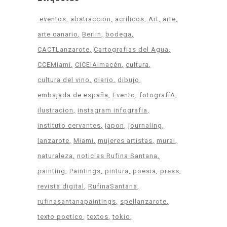
.eventos
abstraccion
acrilicos
Art
arte
arte canario
Berlin
bodega
CACTLanzarote
Cartografias del Agua
CCEMiami
CICElAlmacén
cultura
cultura del vino
diario
dibujo
embajada de españa
Evento
fotografíA
ilustracion
instagram infografia
instituto cervantes
japon
journaling
lanzarote
Miami
mujeres artistas
mural
naturaleza
noticias Rufina Santana
painting
Paintings
pintura
poesia
press
revista digital
RufinaSantana
rufinasantanapaintings
spellanzarote
texto poetico
textos
tokio