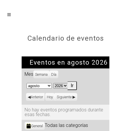
Calendario de eventos
Eventos en agosto 2026
Mes
Semana
Día
Mes
Año
Anterior
Hoy
Siguiente
No hay eventos programados durante
esas fechas.
Categorías
Todas las categorías
General