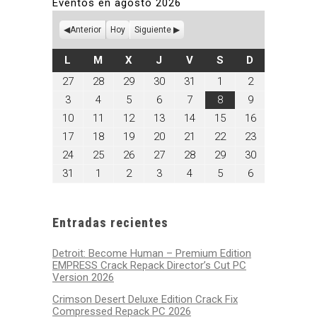
Eventos en agosto 2026
Anterior
Hoy
Siguiente
LUNES
MARTES
MIÉRCOLES
JUEVES
VIERNES
SÁBADO
DOMINGO
L
M
X
J
V
S
D
julio
julio
julio
julio
julio
agosto
agosto
27
28
29
30
31
1
2
27,
28,
29,
30,
31,
1,
2,
agosto
agosto
agosto
agosto
agosto
agosto
agosto
3
4
5
6
7
8
9
2026
2026
2026
2026
2026
2026
2026
3,
4,
5,
6,
7,
8,
9,
agosto
agosto
agosto
agosto
agosto
agosto
agosto
10
11
12
13
14
15
16
2026
2026
2026
2026
2026
2026
2026
10,
11,
12,
13,
14,
15,
16,
agosto
agosto
agosto
agosto
agosto
agosto
agosto
17
18
19
20
21
22
23
2026
2026
2026
2026
2026
2026
2026
17,
18,
19,
20,
21,
22,
23,
agosto
agosto
agosto
agosto
agosto
agosto
agosto
24
25
26
27
28
29
30
2026
2026
2026
2026
2026
2026
2026
24,
25,
26,
27,
28,
29,
30,
agosto
septiembre
septiembre
septiembre
septiembre
septiembre
septiembre
31
1
2
3
4
5
6
2026
2026
2026
2026
2026
2026
2026
31,
1,
2,
3,
4,
5,
6,
2026
2026
2026
2026
2026
2026
2026
Entradas recientes
Detroit: Become Human – Premium Edition
EMPRESS Crack Repack Director’s Cut PC
Version 2026
Crimson Desert Deluxe Edition Crack Fix
Compressed Repack PC 2026