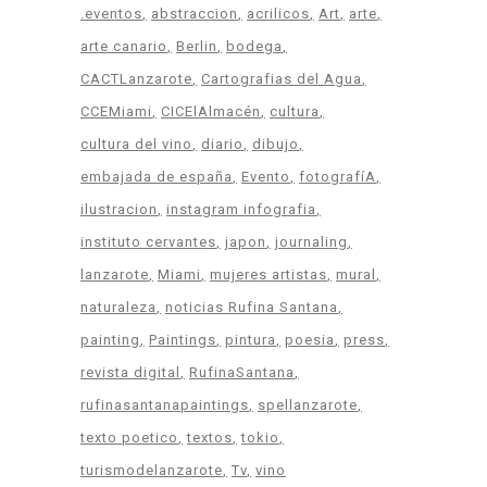
.eventos
abstraccion
acrilicos
Art
arte
arte canario
Berlin
bodega
CACTLanzarote
Cartografias del Agua
CCEMiami
CICElAlmacén
cultura
cultura del vino
diario
dibujo
embajada de españa
Evento
fotografíA
ilustracion
instagram infografia
instituto cervantes
japon
journaling
lanzarote
Miami
mujeres artistas
mural
naturaleza
noticias Rufina Santana
painting
Paintings
pintura
poesia
press
revista digital
RufinaSantana
rufinasantanapaintings
spellanzarote
texto poetico
textos
tokio
turismodelanzarote
Tv
vino