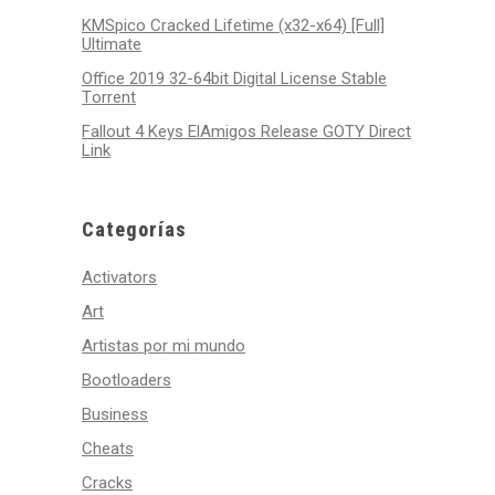
KMSpico Cracked Lifetime (x32-x64) [Full]
Ultimate
Office 2019 32-64bit Digital License Stable
Tоrrеnt
Fallout 4 Keys ElAmigos Release GOTY Direct
Link
Categorías
Activators
Art
Artistas por mi mundo
Bootloaders
Business
Cheats
Cracks