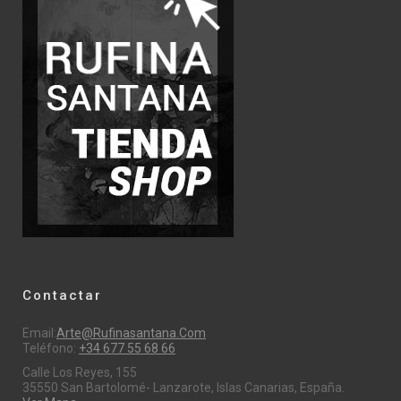
Contactar
Email:
Arte@rufinasantana.com
Teléfono:
+34 677 55 68 66
Calle Los Reyes, 155
35550 San Bartolomé- Lanzarote, Islas Canarias, España.