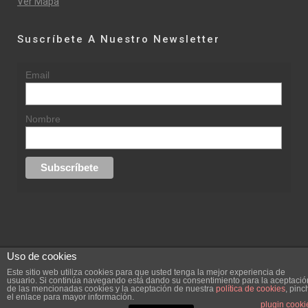
Ver Mapa
Suscríbete A Nuestro Newsletter
Email
Nombre
Uso de cookies
© 2015 rufinasantana.com
Este sitio web utiliza cookies para que usted tenga la mejor experiencia de
usuario. Si continúa navegando está dando su consentimiento para la aceptació
de las mencionadas cookies y la aceptación de nuestra
política de cookies
, pinc
replica rolex datejust
replica rolex day date
el enlace para mayor información.
Creada por
hugustudio.com
plugin cooki