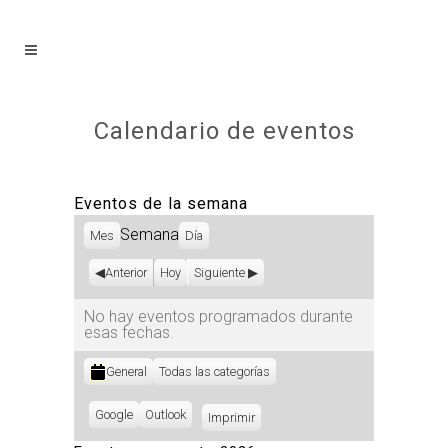
Calendario de eventos
Eventos de la semana
Semana
Mes
Día
Anterior
Hoy
Siguiente
No hay eventos programados durante
esas fechas.
Categorías
General
Todas las categorías
Subscribe
Google
Subscribe
Outlook
Imprimir
Vistas
in
in