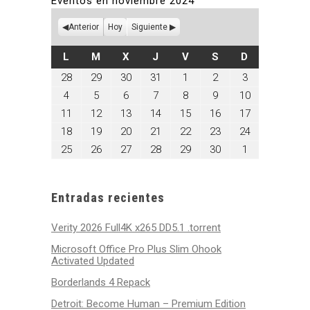
Eventos en noviembre 2024
Anterior
Hoy
Siguiente
LUNES
MARTES
MIÉRCOLES
JUEVES
VIERNES
SÁBADO
DOMINGO
L
M
X
J
V
S
D
octubre
octubre
octubre
octubre
noviembre
noviembre
noviembre
28
29
30
31
1
2
3
28,
29,
30,
31,
1,
2,
3,
noviembre
noviembre
noviembre
noviembre
noviembre
noviembre
noviembre
4
5
6
7
8
9
10
2024
2024
2024
2024
2024
2024
2024
4,
5,
6,
7,
8,
9,
10,
noviembre
noviembre
noviembre
noviembre
noviembre
noviembre
noviembre
11
12
13
14
15
16
17
2024
2024
2024
2024
2024
2024
2024
11,
12,
13,
14,
15,
16,
17,
noviembre
noviembre
noviembre
noviembre
noviembre
noviembre
noviembre
18
19
20
21
22
23
24
2024
2024
2024
2024
2024
2024
2024
18,
19,
20,
21,
22,
23,
24,
noviembre
noviembre
noviembre
noviembre
noviembre
noviembre
diciembre
25
26
27
28
29
30
1
2024
2024
2024
2024
2024
2024
2024
25,
26,
27,
28,
29,
30,
1,
2024
2024
2024
2024
2024
2024
2024
Entradas recientes
Verity 2026 Full4K x265 DD5.1 .torrent
Microsoft Office Pro Plus Slim Ohook
Activated Updated
Borderlands 4 Repack
Detroit: Become Human – Premium Edition