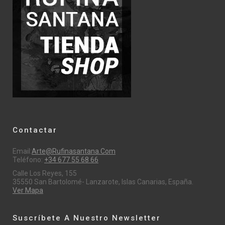
Contactar
Email:
Arte@rufinasantana.com
Teléfono:
+34 677 55 68 66
Calle Los Reyes, 155
35550 San Bartolomé- Lanzarote, Islas Canarias, España.
Ver Mapa
Suscríbete A Nuestro Newsletter