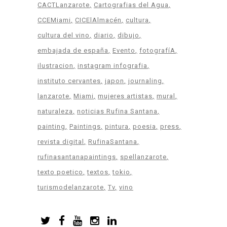
CACTLanzarote
Cartografias del Agua
CCEMiami
CICElAlmacén
cultura
cultura del vino
diario
dibujo
embajada de españa
Evento
fotografíA
ilustracion
instagram infografia
instituto cervantes
japon
journaling
lanzarote
Miami
mujeres artistas
mural
naturaleza
noticias Rufina Santana
painting
Paintings
pintura
poesia
press
revista digital
RufinaSantana
rufinasantanapaintings
spellanzarote
texto poetico
textos
tokio
turismodelanzarote
Tv
vino