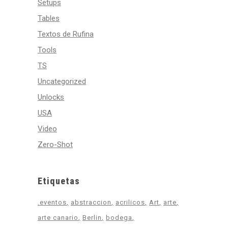
Setups
Tables
Textos de Rufina
Tools
TS
Uncategorized
Unlocks
USA
Video
Zero-Shot
Etiquetas
.eventos
abstraccion
acrilicos
Art
arte
arte canario
Berlin
bodega