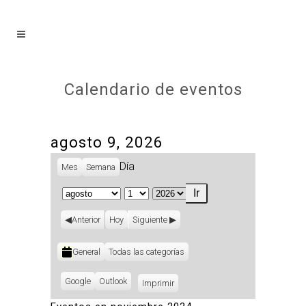
Calendario de eventos
agosto 9, 2026
Día
Mes
Semana
Mes
Día
Año
Anterior
Hoy
Siguiente
Categorías
General
Todas las categorías
Subscribe
Google
Subscribe
Outlook
Imprimir
Vistas
in
in