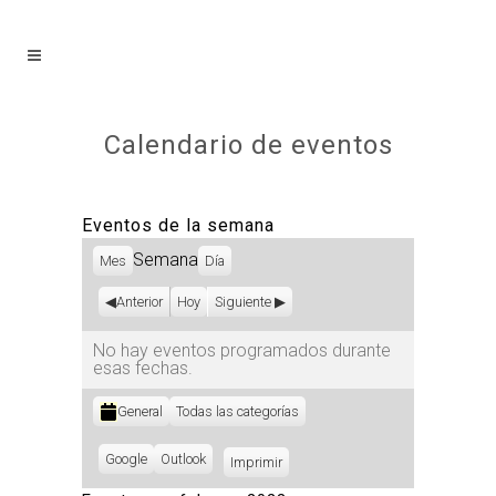
Calendario de eventos
Eventos de la semana
Semana
Mes
Día
Anterior
Hoy
Siguiente
No hay eventos programados durante
esas fechas.
Categorías
General
Todas las categorías
Subscribe
Google
Subscribe
Outlook
Imprimir
Vistas
in
in