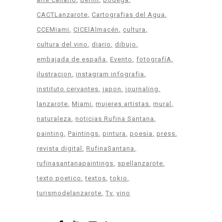
CACTLanzarote
Cartografias del Agua
CCEMiami
CICElAlmacén
cultura
cultura del vino
diario
dibujo
embajada de españa
Evento
fotografíA
ilustracion
instagram infografia
instituto cervantes
japon
journaling
lanzarote
Miami
mujeres artistas
mural
naturaleza
noticias Rufina Santana
painting
Paintings
pintura
poesia
press
revista digital
RufinaSantana
rufinasantanapaintings
spellanzarote
texto poetico
textos
tokio
turismodelanzarote
Tv
vino