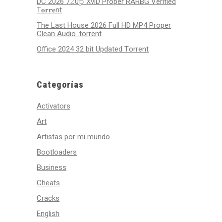
DC 2026 7𝟸0𝚙 XviD Proper RARBG Verified
T𝐨𝐫𝐫𝐞nt
The Last House 2026 Full HD MP4 Proper
Clean Audio .torrent
Office 2024 32 bit Updated Tоrrеnt
Categorías
Activators
Art
Artistas por mi mundo
Bootloaders
Business
Cheats
Cracks
English