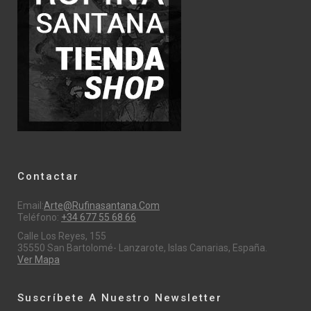
Contactar
Email:
Arte@rufinasantana.com
Teléfono:
+34 677 55 68 66
Calle Los Reyes, 155
35550 San Bartolomé- Lanzarote, Islas Canarias, España.
Ver Mapa
Suscríbete A Nuestro Newsletter