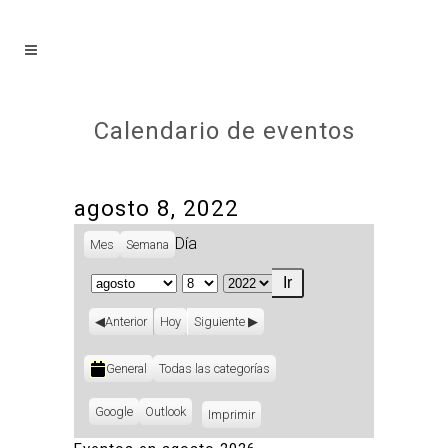
Calendario de eventos
agosto 8, 2022
Día
Mes
Semana
Mes
Día
Año
Anterior
Hoy
Siguiente
Categorías
General
Todas las categorías
Subscribe
Google
Subscribe
Outlook
Imprimir
Vistas
in
in