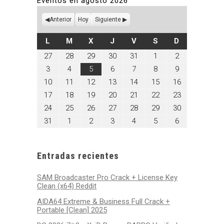
Eventos en agosto 2026
Anterior
Hoy
Siguiente
LUNES
MARTES
MIÉRCOLES
JUEVES
VIERNES
SÁBADO
DOMINGO
L
M
X
J
V
S
D
julio
julio
julio
julio
julio
agosto
agosto
27
28
29
30
31
1
2
27,
28,
29,
30,
31,
1,
2,
agosto
agosto
agosto
agosto
agosto
agosto
agosto
3
4
5
6
7
8
9
2026
2026
2026
2026
2026
2026
2026
3,
4,
5,
6,
7,
8,
9,
agosto
agosto
agosto
agosto
agosto
agosto
agosto
10
11
12
13
14
15
16
2026
2026
2026
2026
2026
2026
2026
10,
11,
12,
13,
14,
15,
16,
agosto
agosto
agosto
agosto
agosto
agosto
agosto
17
18
19
20
21
22
23
2026
2026
2026
2026
2026
2026
2026
17,
18,
19,
20,
21,
22,
23,
agosto
agosto
agosto
agosto
agosto
agosto
agosto
24
25
26
27
28
29
30
2026
2026
2026
2026
2026
2026
2026
24,
25,
26,
27,
28,
29,
30,
agosto
septiembre
septiembre
septiembre
septiembre
septiembre
septiembre
31
1
2
3
4
5
6
2026
2026
2026
2026
2026
2026
2026
31,
1,
2,
3,
4,
5,
6,
2026
2026
2026
2026
2026
2026
2026
Entradas recientes
SAM Broadcaster Pro Crack + License Key
Clean (x64) Reddit
AIDA64 Extreme & Business Full Crack +
Portable [Clean] 2025