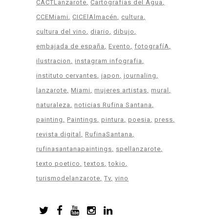
CACTLanzarote
Cartografias del Agua
CCEMiami
CICElAlmacén
cultura
cultura del vino
diario
dibujo
embajada de españa
Evento
fotografíA
ilustracion
instagram infografia
instituto cervantes
japon
journaling
lanzarote
Miami
mujeres artistas
mural
naturaleza
noticias Rufina Santana
painting
Paintings
pintura
poesia
press
revista digital
RufinaSantana
rufinasantanapaintings
spellanzarote
texto poetico
textos
tokio
turismodelanzarote
Tv
vino