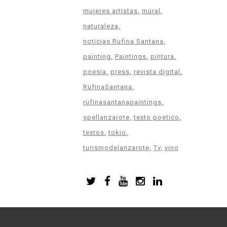
mujeres artistas
mural
naturaleza
noticias Rufina Santana
painting
Paintings
pintura
poesia
press
revista digital
RufinaSantana
rufinasantanapaintings
spellanzarote
texto poetico
textos
tokio
turismodelanzarote
Tv
vino