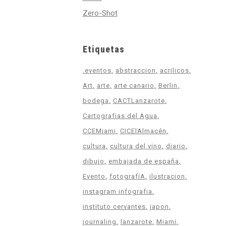
Zero-Shot
Etiquetas
.eventos
abstraccion
acrilicos
Art
arte
arte canario
Berlin
bodega
CACTLanzarote
Cartografias del Agua
CCEMiami
CICElAlmacén
cultura
cultura del vino
diario
dibujo
embajada de españa
Evento
fotografíA
ilustracion
instagram infografia
instituto cervantes
japon
journaling
lanzarote
Miami