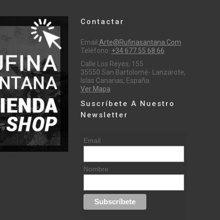
Contactar
Email:
Arte@rufinasantana.com
Teléfono:
+34 677 55 68 66
Calle Los Reyes, 155
35550 San Bartolomé- Lanzarote,
Islas Canarias, España.
Ver Mapa
Suscríbete A Nuestro
Newsletter
Email
Nombre