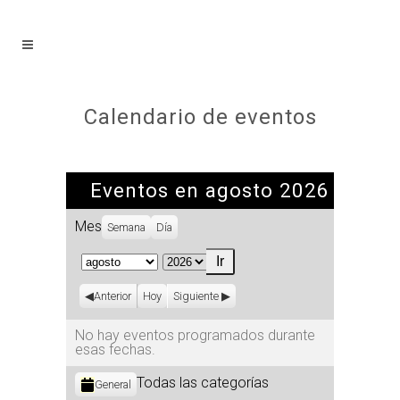
Calendario de eventos
Eventos en agosto 2026
Mes
Semana
Día
Mes
Año
Anterior
Hoy
Siguiente
No hay eventos programados durante
esas fechas.
Categorías
Todas las categorías
General