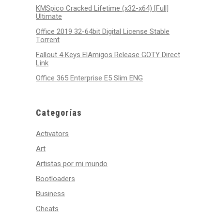
KMSpico Cracked Lifetime (x32-x64) [Full]
Ultimate
Office 2019 32-64bit Digital License Stable
Tоrrеnt
Fallout 4 Keys ElAmigos Release GOTY Direct
Link
Office 365 Enterprise E5 Slim ENG
Categorías
Activators
Art
Artistas por mi mundo
Bootloaders
Business
Cheats