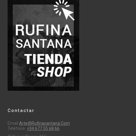
Contactar
Email:
Arte@rufinasantana.com
Teléfono:
+34 677 55 68 66