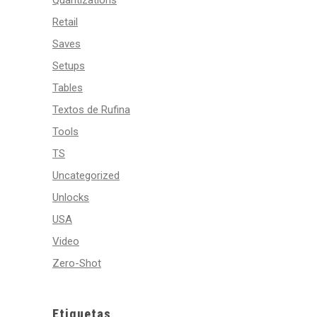
Quantizations
Retail
Saves
Setups
Tables
Textos de Rufina
Tools
TS
Uncategorized
Unlocks
USA
Video
Zero-Shot
Etiquetas