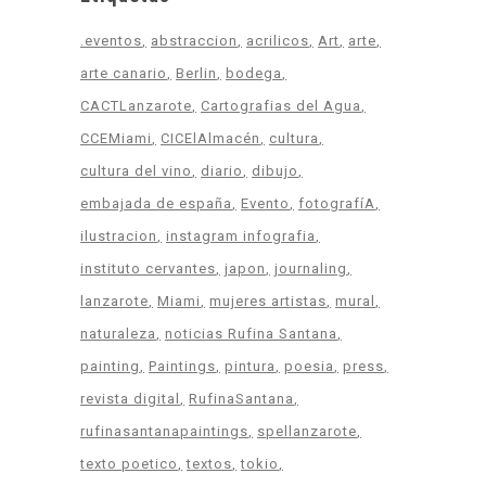
.eventos
abstraccion
acrilicos
Art
arte
arte canario
Berlin
bodega
CACTLanzarote
Cartografias del Agua
CCEMiami
CICElAlmacén
cultura
cultura del vino
diario
dibujo
embajada de españa
Evento
fotografíA
ilustracion
instagram infografia
instituto cervantes
japon
journaling
lanzarote
Miami
mujeres artistas
mural
naturaleza
noticias Rufina Santana
painting
Paintings
pintura
poesia
press
revista digital
RufinaSantana
rufinasantanapaintings
spellanzarote
texto poetico
textos
tokio