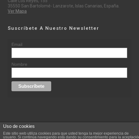
Calle Los Reyes, 155
35550 San Bartolomé- Lanzarote, Islas Canarias, España.
Ver Mapa
Suscríbete A Nuestro Newsletter
Email
Nombre
Uso de cookies
© 2015 rufinasantana.com
Este sitio web utiliza cookies para que usted tenga la mejor experiencia de
usuario. Si continúa navegando está dando su consentimiento para la aceptació