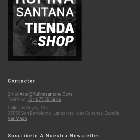
Contactar
Email:
Arte@rufinasantana.com
Teléfono:
+34 677 55 68 66
Calle Los Reyes, 155
35550 San Bartolomé- Lanzarote, Islas Canarias, España.
Ver Mapa
Suscríbete A Nuestro Newsletter