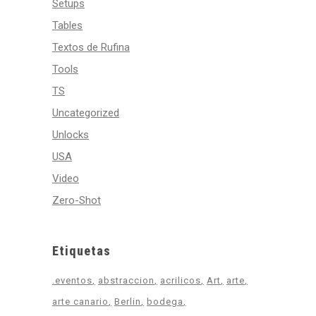
Setups
Tables
Textos de Rufina
Tools
TS
Uncategorized
Unlocks
USA
Video
Zero-Shot
Etiquetas
.eventos
abstraccion
acrilicos
Art
arte
arte canario
Berlin
bodega