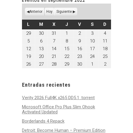
Eventos en septiembre 2022
Anterior
Hoy
Siguiente
LUNES
MARTES
MIÉRCOLES
JUEVES
VIERNES
SÁBADO
DOMINGO
L
M
X
J
V
S
D
agosto
agosto
agosto
septiembre
septiembre
septiembre
septiembre
29
30
31
1
2
3
4
29,
30,
31,
1,
2,
3,
4,
septiembre
septiembre
septiembre
septiembre
septiembre
septiembre
septiembre
5
6
7
8
9
10
11
2022
2022
2022
2022
2022
2022
2022
5,
6,
7,
8,
9,
10,
11,
septiembre
septiembre
septiembre
septiembre
septiembre
septiembre
septiembre
12
13
14
15
16
17
18
2022
2022
2022
2022
2022
2022
2022
12,
13,
14,
15,
16,
17,
18,
septiembre
septiembre
septiembre
septiembre
septiembre
septiembre
septiembre
19
20
21
22
23
24
25
2022
2022
2022
2022
2022
2022
2022
19,
20,
21,
22,
23,
24,
25,
septiembre
septiembre
septiembre
septiembre
septiembre
octubre
octubre
26
27
28
29
30
1
2
2022
2022
2022
2022
2022
2022
2022
26,
27,
28,
29,
30,
1,
2,
2022
2022
2022
2022
2022
2022
2022
Entradas recientes
Verity 2026 Full4K x265 DD5.1 .torrent
Microsoft Office Pro Plus Slim Ohook
Activated Updated
Borderlands 4 Repack
Detroit: Become Human – Premium Edition