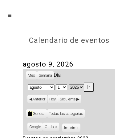
Calendario de eventos
agosto 9, 2026
Día
Mes
Semana
Mes
Día
Año
Anterior
Hoy
Siguiente
Categorías
General
Todas las categorías
Subscribe
Google
Subscribe
Outlook
Imprimir
Vistas
in
in