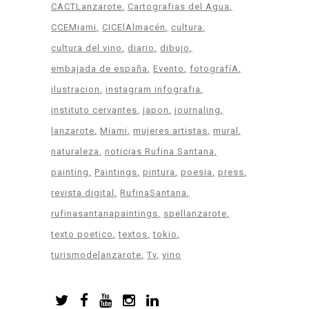
CACTLanzarote
Cartografias del Agua
CCEMiami
CICElAlmacén
cultura
cultura del vino
diario
dibujo
embajada de españa
Evento
fotografíA
ilustracion
instagram infografia
instituto cervantes
japon
journaling
lanzarote
Miami
mujeres artistas
mural
naturaleza
noticias Rufina Santana
painting
Paintings
pintura
poesia
press
revista digital
RufinaSantana
rufinasantanapaintings
spellanzarote
texto poetico
textos
tokio
turismodelanzarote
Tv
vino