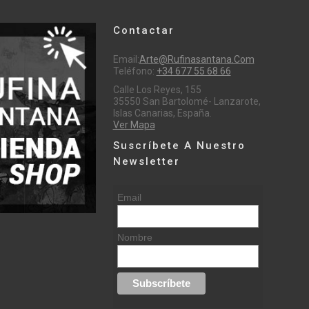
Contactar
Email:
Arte@rufinasantana.com
Teléfono:
+34 677 55 68 66
Calle Los Reyes, 155
35550 San Bartolomé- Lanzarote,
Islas Canarias, España.
Ver Mapa
Suscríbete A Nuestro
Newsletter
Email
Nombre