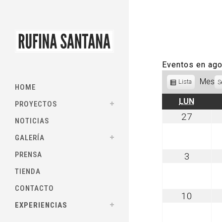
Eventos en ag
Mes
Ver
Lista
S
HOME
como
LUNES
LUN
PROYECTOS
julio
27
NOTICIAS
27,
2026
GALERÍA
PRENSA
agosto
3
3,
TIENDA
2026
CONTACTO
agosto
10
10,
EXPERIENCIAS
2026