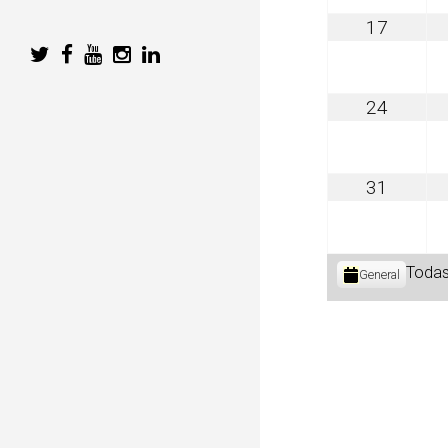
agosto
17
17,
2026
agosto
24
24,
2026
agosto
31
31,
2026
Categorías
Todas
General