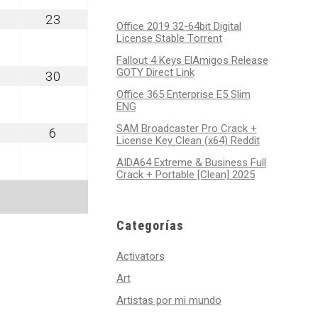
gosto
agosto
23
Office 2019 32-64bit Digital
2,
23,
License Stable Tоrrеnt
026
2026
Fallout 4 Keys ElAmigos Release
GOTY Direct Link
gosto
agosto
30
9,
30,
Office 365 Enterprise E5 Slim
026
2026
ENG
SAM Broadcaster Pro Crack +
ptiembre
septiembre
6
License Key Clean (x64) Reddit
6,
026
2026
AIDA64 Extreme & Business Full
Crack + Portable [Clean] 2025
Categorías
Activators
Art
Artistas por mi mundo