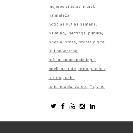
mujeres artistas
mural
naturaleza
noticias Rufina Santana
painting
Paintings
pintura
poesia
press
revista digital
RufinaSantana
rufinasantanapaintings
spellanzarote
texto poetico
textos
tokio
turismodelanzarote
Tv
vino