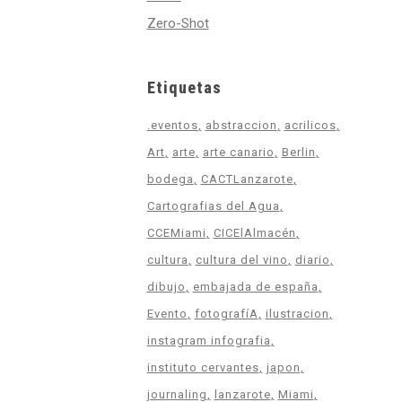
Zero-Shot
Etiquetas
.eventos
abstraccion
acrilicos
Art
arte
arte canario
Berlin
bodega
CACTLanzarote
Cartografias del Agua
CCEMiami
CICElAlmacén
cultura
cultura del vino
diario
dibujo
embajada de españa
Evento
fotografíA
ilustracion
instagram infografia
instituto cervantes
japon
journaling
lanzarote
Miami