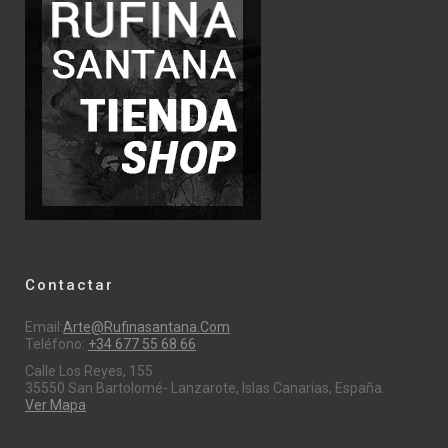
Contactar
Email:
Arte@rufinasantana.com
Teléfono:
+34 677 55 68 66
Calle Los Reyes, 155
35550 San Bartolomé- Lanzarote, Islas Canarias, España.
Ver Mapa