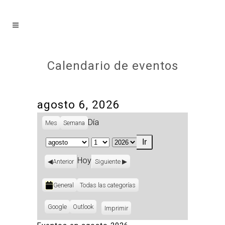
Calendario de eventos
agosto 6, 2026
Día
Mes
Semana
Mes
Día
Año
Hoy
Anterior
Siguiente
Categorías
General
Todas las categorías
Subscribe
Google
Subscribe
Outlook
Imprimir
Vistas
in
in