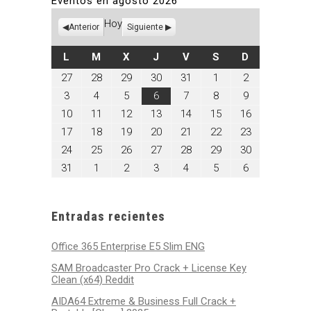
Eventos en agosto 2026
Hoy
Anterior
Siguiente
LUNES
MARTES
MIÉRCOLES
JUEVES
VIERNES
SÁBADO
DOMINGO
L
M
X
J
V
S
D
julio
julio
julio
julio
julio
agosto
agosto
27
28
29
30
31
1
2
27,
28,
29,
30,
31,
1,
2,
agosto
agosto
agosto
agosto
agosto
agosto
agosto
3
4
5
6
7
8
9
2026
2026
2026
2026
2026
2026
2026
3,
4,
5,
6,
7,
8,
9,
agosto
agosto
agosto
agosto
agosto
agosto
agosto
10
11
12
13
14
15
16
2026
2026
2026
2026
2026
2026
2026
10,
11,
12,
13,
14,
15,
16,
agosto
agosto
agosto
agosto
agosto
agosto
agosto
17
18
19
20
21
22
23
2026
2026
2026
2026
2026
2026
2026
17,
18,
19,
20,
21,
22,
23,
agosto
agosto
agosto
agosto
agosto
agosto
agosto
24
25
26
27
28
29
30
2026
2026
2026
2026
2026
2026
2026
24,
25,
26,
27,
28,
29,
30,
agosto
septiembre
septiembre
septiembre
septiembre
septiembre
septiembre
31
1
2
3
4
5
6
2026
2026
2026
2026
2026
2026
2026
31,
1,
2,
3,
4,
5,
6,
2026
2026
2026
2026
2026
2026
2026
Entradas recientes
Office 365 Enterprise E5 Slim ENG
SAM Broadcaster Pro Crack + License Key
Clean (x64) Reddit
AIDA64 Extreme & Business Full Crack +