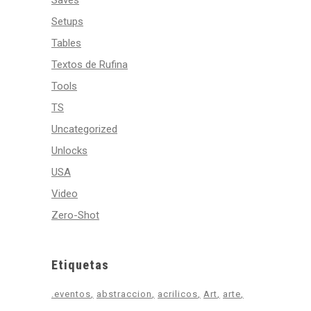
Saves
Setups
Tables
Textos de Rufina
Tools
TS
Uncategorized
Unlocks
USA
Video
Zero-Shot
Etiquetas
.eventos
abstraccion
acrilicos
Art
arte