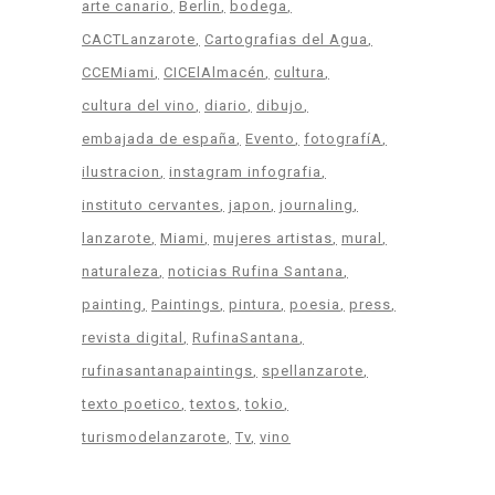
arte canario
Berlin
bodega
CACTLanzarote
Cartografias del Agua
CCEMiami
CICElAlmacén
cultura
cultura del vino
diario
dibujo
embajada de españa
Evento
fotografíA
ilustracion
instagram infografia
instituto cervantes
japon
journaling
lanzarote
Miami
mujeres artistas
mural
naturaleza
noticias Rufina Santana
painting
Paintings
pintura
poesia
press
revista digital
RufinaSantana
rufinasantanapaintings
spellanzarote
texto poetico
textos
tokio
turismodelanzarote
Tv
vino