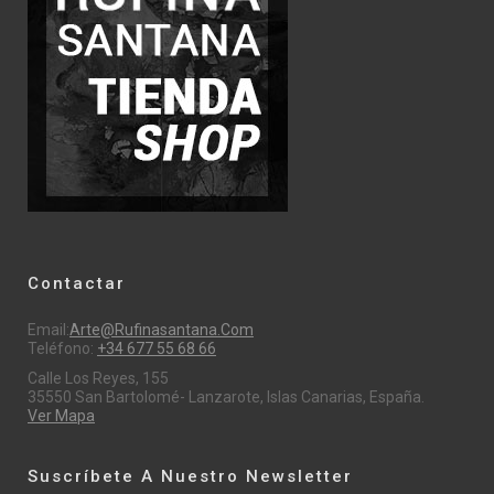
Contactar
Email:
Arte@rufinasantana.com
Teléfono:
+34 677 55 68 66
Calle Los Reyes, 155
35550 San Bartolomé- Lanzarote, Islas Canarias, España.
Ver Mapa
Suscríbete A Nuestro Newsletter