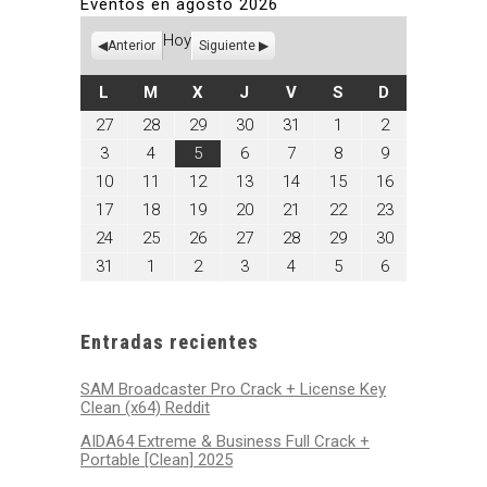
Eventos en agosto 2026
Hoy
Anterior
Siguiente
LUNES
MARTES
MIÉRCOLES
JUEVES
VIERNES
SÁBADO
DOMINGO
L
M
X
J
V
S
D
julio
julio
julio
julio
julio
agosto
agosto
27
28
29
30
31
1
2
27,
28,
29,
30,
31,
1,
2,
agosto
agosto
agosto
agosto
agosto
agosto
agosto
3
4
5
6
7
8
9
2026
2026
2026
2026
2026
2026
2026
3,
4,
5,
6,
7,
8,
9,
agosto
agosto
agosto
agosto
agosto
agosto
agosto
10
11
12
13
14
15
16
2026
2026
2026
2026
2026
2026
2026
10,
11,
12,
13,
14,
15,
16,
agosto
agosto
agosto
agosto
agosto
agosto
agosto
17
18
19
20
21
22
23
2026
2026
2026
2026
2026
2026
2026
17,
18,
19,
20,
21,
22,
23,
agosto
agosto
agosto
agosto
agosto
agosto
agosto
24
25
26
27
28
29
30
2026
2026
2026
2026
2026
2026
2026
24,
25,
26,
27,
28,
29,
30,
agosto
septiembre
septiembre
septiembre
septiembre
septiembre
septiembre
31
1
2
3
4
5
6
2026
2026
2026
2026
2026
2026
2026
31,
1,
2,
3,
4,
5,
6,
2026
2026
2026
2026
2026
2026
2026
Entradas recientes
SAM Broadcaster Pro Crack + License Key
Clean (x64) Reddit
AIDA64 Extreme & Business Full Crack +
Portable [Clean] 2025