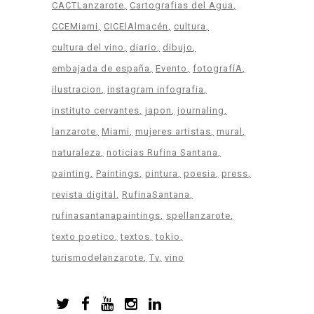
CACTLanzarote
Cartografias del Agua
CCEMiami
CICElAlmacén
cultura
cultura del vino
diario
dibujo
embajada de españa
Evento
fotografíA
ilustracion
instagram infografia
instituto cervantes
japon
journaling
lanzarote
Miami
mujeres artistas
mural
naturaleza
noticias Rufina Santana
painting
Paintings
pintura
poesia
press
revista digital
RufinaSantana
rufinasantanapaintings
spellanzarote
texto poetico
textos
tokio
turismodelanzarote
Tv
vino