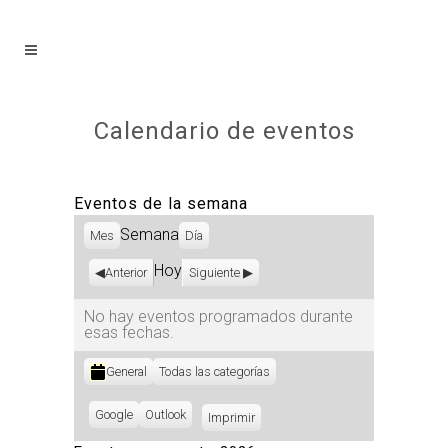
Calendario de eventos
Eventos de la semana
Semana
Mes
Día
Hoy
Anterior
Siguiente
No hay eventos programados durante
esas fechas.
Categorías
General
Todas las categorías
Subscribe
Google
Subscribe
Outlook
Imprimir
Vistas
in
in