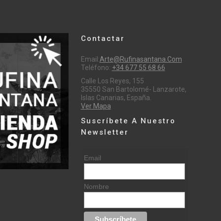
Contactar
Email:
Arte@rufinasantana.com
Teléfono:
+34 677 55 68 66
Calle Los Reyes, 155
35550 San Bartolomé- Lanzarote,
Islas Canarias, España.
Ver Mapa
Suscríbete A Nuestro
Newsletter
Email
Nombre