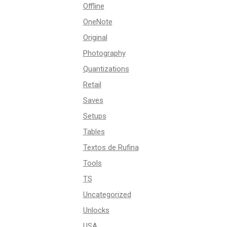
Offline
OneNote
Original
Photography
Quantizations
Retail
Saves
Setups
Tables
Textos de Rufina
Tools
TS
Uncategorized
Unlocks
USA