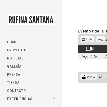
Eventos de la
Ver
Lista
Mes
HOME
como
LUNES
LUN
PROYECTOS
ago
Ago 3, '26
A
NOTICIAS
3,
202
GALERÍA
PRENSA
Categorías
Todas
General
TIENDA
CONTACTO
EXPERIENCIAS