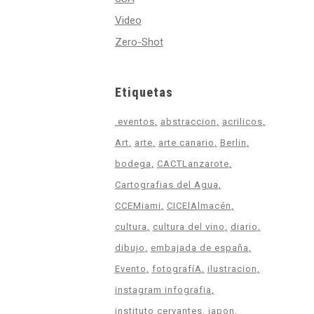
Video
Zero-Shot
Etiquetas
.eventos
abstraccion
acrilicos
Art
arte
arte canario
Berlin
bodega
CACTLanzarote
Cartografias del Agua
CCEMiami
CICElAlmacén
cultura
cultura del vino
diario
dibujo
embajada de españa
Evento
fotografíA
ilustracion
instagram infografia
instituto cervantes
japon