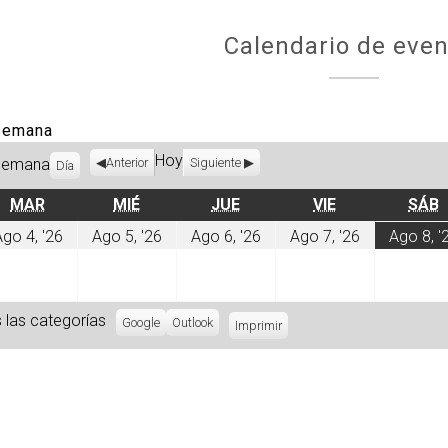
Calendario de even
 semana
Hoy
Semana
Anterior
Siguiente
Día
MARTES
MIÉRCOLES
JUEVES
VIERNES
MAR
MIÉ
JUE
VIE
SÁB
sto
agosto
agosto
agosto
agosto
go 4, '26
Ago 5, '26
Ago 6, '26
Ago 7, '26
Ago 8, '
4,
5,
6,
7,
6
2026
2026
2026
2026
 las categorías
Subscribe
Google
Subscribe
Outlook
Imprimir
Vistas
in
in