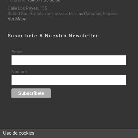
Teléfono:
+34 677 55 68 66
Calle Los Reyes, 155
35550 San Bartolomé- Lanzarote, Islas Canarias, España.
Ver Mapa
Suscríbete A Nuestro Newsletter
Email
Nombre
Uso de cookies
© 2015 rufinasantana.com