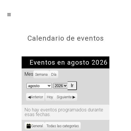
Calendario de eventos
Eventos en agosto 2026
Mes
Semana
Día
Mes
Año
Anterior
Hoy
Siguiente
No hay eventos programados durante
esas fechas.
Categorías
General
Todas las categorías