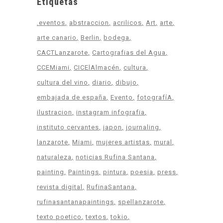
Etiquetas
.eventos
abstraccion
acrilicos
Art
arte
arte canario
Berlin
bodega
CACTLanzarote
Cartografias del Agua
CCEMiami
CICElAlmacén
cultura
cultura del vino
diario
dibujo
embajada de españa
Evento
fotografíA
ilustracion
instagram infografia
instituto cervantes
japon
journaling
lanzarote
Miami
mujeres artistas
mural
naturaleza
noticias Rufina Santana
painting
Paintings
pintura
poesia
press
revista digital
RufinaSantana
rufinasantanapaintings
spellanzarote
texto poetico
textos
tokio