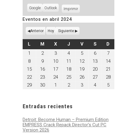
Subscribe
Google
Subscribe
Outlook
Imprimir
Vistas
in
in
Eventos en abril 2024
Anterior
Hoy
Siguiente
LUNES
MARTES
MIÉRCOLES
JUEVES
VIERNES
SÁBADO
DOMINGO
L
M
X
J
V
S
D
abril
abril
abril
abril
abril
abril
abril
1
2
3
4
5
6
7
1,
2,
3,
4,
5,
6,
7,
abril
abril
abril
abril
abril
abril
abril
8
9
10
11
12
13
14
2024
2024
2024
2024
2024
2024
2024
8,
9,
10,
11,
12,
13,
14,
abril
abril
abril
abril
abril
abril
abril
15
16
17
18
19
20
21
2024
2024
2024
2024
2024
2024
2024
15,
16,
17,
18,
19,
20,
21,
abril
abril
abril
abril
abril
abril
abril
22
23
24
25
26
27
28
2024
2024
2024
2024
2024
2024
2024
22,
23,
24,
25,
26,
27,
28,
abril
abril
mayo
mayo
mayo
mayo
mayo
29
30
1
2
3
4
5
2024
2024
2024
2024
2024
2024
2024
29,
30,
1,
2,
3,
4,
5,
2024
2024
2024
2024
2024
2024
2024
Entradas recientes
Detroit: Become Human – Premium Edition
EMPRESS Crack Repack Director’s Cut PC
Version 2026