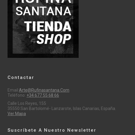
Contactar
Email:
Arte@rufinasantana.com
Teléfono:
+34 677 55 68 66
Calle Los Reyes, 155
35550 San Bartolomé- Lanzarote, Islas Canarias, España.
Ver Mapa
Suscríbete A Nuestro Newsletter