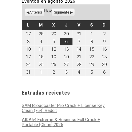
Eventos en agosto 2026
Hoy
Anterior
Siguiente
LUNES
MARTES
MIÉRCOLES
JUEVES
VIERNES
SÁBADO
DOMINGO
L
M
X
J
V
S
D
julio
julio
julio
julio
julio
agosto
agosto
27
28
29
30
31
1
2
27,
28,
29,
30,
31,
1,
2,
agosto
agosto
agosto
agosto
agosto
agosto
agosto
3
4
5
6
7
8
9
2026
2026
2026
2026
2026
2026
2026
3,
4,
5,
6,
7,
8,
9,
agosto
agosto
agosto
agosto
agosto
agosto
agosto
10
11
12
13
14
15
16
2026
2026
2026
2026
2026
2026
2026
10,
11,
12,
13,
14,
15,
16,
agosto
agosto
agosto
agosto
agosto
agosto
agosto
17
18
19
20
21
22
23
2026
2026
2026
2026
2026
2026
2026
17,
18,
19,
20,
21,
22,
23,
agosto
agosto
agosto
agosto
agosto
agosto
agosto
24
25
26
27
28
29
30
2026
2026
2026
2026
2026
2026
2026
24,
25,
26,
27,
28,
29,
30,
agosto
septiembre
septiembre
septiembre
septiembre
septiembre
septiembre
31
1
2
3
4
5
6
2026
2026
2026
2026
2026
2026
2026
31,
1,
2,
3,
4,
5,
6,
2026
2026
2026
2026
2026
2026
2026
Entradas recientes
SAM Broadcaster Pro Crack + License Key
Clean (x64) Reddit
AIDA64 Extreme & Business Full Crack +
Portable [Clean] 2025