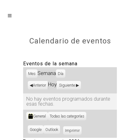
Calendario de eventos
Eventos de la semana
Semana
Mes
Día
Hoy
Anterior
Siguiente
No hay eventos programados durante
esas fechas.
Categorías
General
Todas las categorías
Subscribe
Google
Subscribe
Outlook
Imprimir
Vistas
in
in