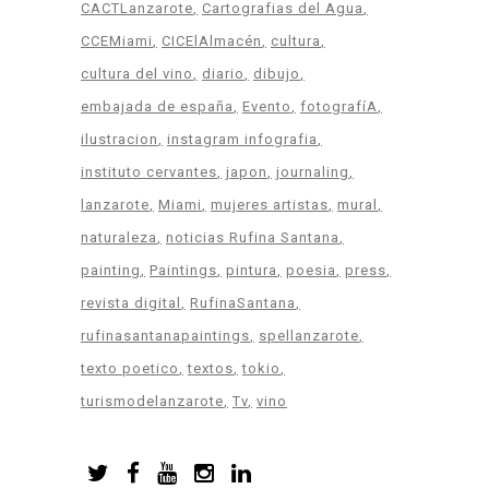
CACTLanzarote
Cartografias del Agua
CCEMiami
CICElAlmacén
cultura
cultura del vino
diario
dibujo
embajada de españa
Evento
fotografíA
ilustracion
instagram infografia
instituto cervantes
japon
journaling
lanzarote
Miami
mujeres artistas
mural
naturaleza
noticias Rufina Santana
painting
Paintings
pintura
poesia
press
revista digital
RufinaSantana
rufinasantanapaintings
spellanzarote
texto poetico
textos
tokio
turismodelanzarote
Tv
vino