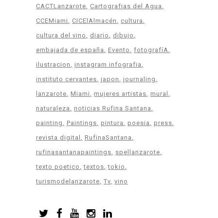
CACTLanzarote
Cartografias del Agua
CCEMiami
CICElAlmacén
cultura
cultura del vino
diario
dibujo
embajada de españa
Evento
fotografíA
ilustracion
instagram infografia
instituto cervantes
japon
journaling
lanzarote
Miami
mujeres artistas
mural
naturaleza
noticias Rufina Santana
painting
Paintings
pintura
poesia
press
revista digital
RufinaSantana
rufinasantanapaintings
spellanzarote
texto poetico
textos
tokio
turismodelanzarote
Tv
vino