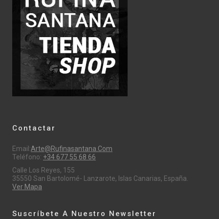
Contactar
Email:
Arte@rufinasantana.com
Teléfono:
+34 677 55 68 66
Calle Los Reyes, 155
35550 San Bartolomé- Lanzarote, Islas Canarias, España.
Ver Mapa
Suscríbete A Nuestro Newsletter