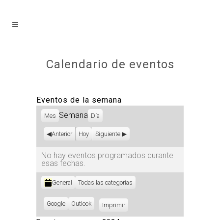
Calendario de eventos
Eventos de la semana
Semana
Mes
Día
Anterior
Hoy
Siguiente
No hay eventos programados durante
esas fechas.
Categorías
General
Todas las categorías
Subscribe
Google
Subscribe
Outlook
Imprimir
Vistas
in
in