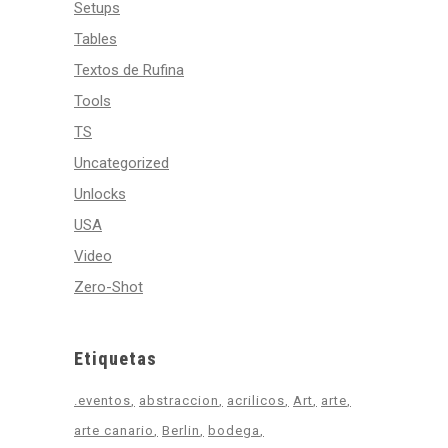
Setups
Tables
Textos de Rufina
Tools
TS
Uncategorized
Unlocks
USA
Video
Zero-Shot
Etiquetas
.eventos
abstraccion
acrilicos
Art
arte
arte canario
Berlin
bodega