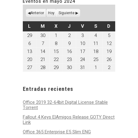
Eventos en mayo 2024
Anterior
Hoy
Siguiente
LUNES
MARTES
MIÉRCOLES
JUEVES
VIERNES
SÁBADO
DOMINGO
L
M
X
J
V
S
D
abril
abril
mayo
mayo
mayo
mayo
mayo
29
30
1
2
3
4
5
29,
30,
1,
2,
3,
4,
5,
mayo
mayo
mayo
mayo
mayo
mayo
mayo
6
7
8
9
10
11
12
2024
2024
2024
2024
2024
2024
2024
6,
7,
8,
9,
10,
11,
12,
mayo
mayo
mayo
mayo
mayo
mayo
mayo
13
14
15
16
17
18
19
2024
2024
2024
2024
2024
2024
2024
13,
14,
15,
16,
17,
18,
19,
mayo
mayo
mayo
mayo
mayo
mayo
mayo
20
21
22
23
24
25
26
2024
2024
2024
2024
2024
2024
2024
20,
21,
22,
23,
24,
25,
26,
mayo
mayo
mayo
mayo
mayo
junio
junio
27
28
29
30
31
1
2
2024
2024
2024
2024
2024
2024
2024
27,
28,
29,
30,
31,
1,
2,
2024
2024
2024
2024
2024
2024
2024
Entradas recientes
Office 2019 32-64bit Digital License Stable
Tоrrеnt
Fallout 4 Keys ElAmigos Release GOTY Direct
Link
Office 365 Enterprise E5 Slim ENG