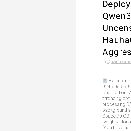
Deplo
Qwen3
Uncen
Hauha
Aggres
in
Quantizati
Hash-sum
914fc0cf5bf
Updated on: 2
threading opt
processing R
background a
Space:70 GB f
weights stora
(Ada Lovelac