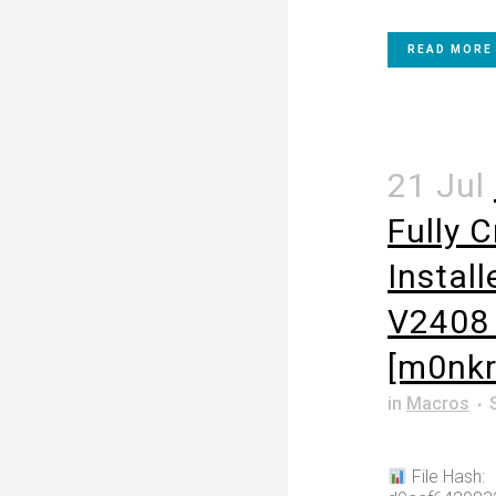
READ MORE
21 Jul
Fully 
Install
V2408 
[m0nkr
in
Macros
File Hash: