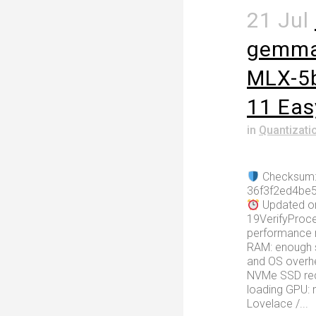
21 Jul
gemma-
MLX-5
11 Eas
in
Quantizati
Checksum
36f3f2ed4be
Updated on
19VerifyProce
performance 
RAM: enough 
and OS overh
NVMe SSD requ
loading GPU: 
Lovelace /...