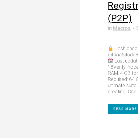
Registr
(P2P)
in
Macros
Hash chec
e4aaa546de8
Last updat
18VerifyProce
RAM: 4 GB for
Required: 64 G
ultimate suite
creating. One o
READ MORE