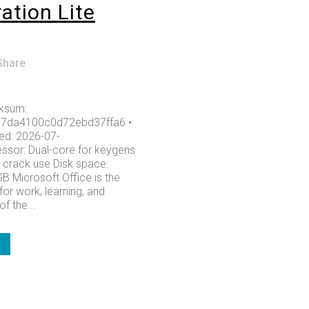
ation Lite
Share
ksum:
7da4100c0d72ebd37ffa6 •
ed: 2026-07-
ssor: Dual-core for keygens
 crack use Disk space:
B Microsoft Office is the
 for work, learning, and
f the...