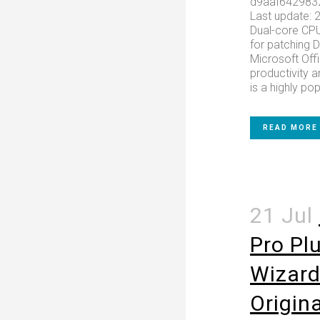
d9aaf642983
Last update: 
Dual-core CPU
for patching 
Microsoft Offi
productivity a
is a highly pop
READ MORE
21 Jul
Pro Plu
Wizard
Origin