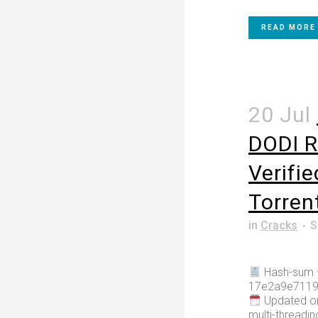
READ MORE
20 Jul
DODI 
Verifi
Torren
in
Cracks
S
Hash-sum
17e2a9e7119
Updated on
multi-threadi