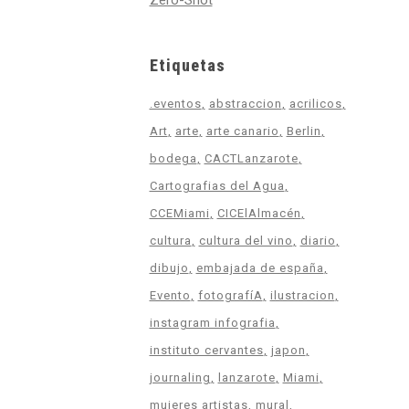
Zero-Shot
Etiquetas
.eventos
abstraccion
acrilicos
Art
arte
arte canario
Berlin
bodega
CACTLanzarote
Cartografias del Agua
CCEMiami
CICElAlmacén
cultura
cultura del vino
diario
dibujo
embajada de españa
Evento
fotografíA
ilustracion
instagram infografia
instituto cervantes
japon
journaling
lanzarote
Miami
mujeres artistas
mural