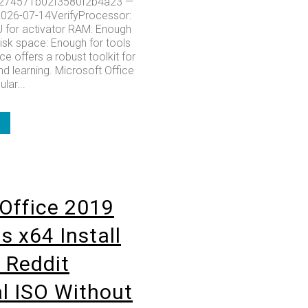
274571b02f3580f2b4a23 —
2026-07-14VerifyProcessor:
 for activator RAM: Enough
Disk space: Enough for tools
ce offers a robust toolkit for
nd learning. Microsoft Office
ular...
Office 2019
s x64 Install
 Reddit
al ISO Without