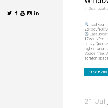
Windo
in
Quantizati
Hash-sum:
2d4dc3fe0d5
Last updat
17VerifyProces
heavy Quanti
higher for sm
Space: free: 
scratch space
READ MORE
21 Jul