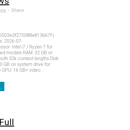
ws
ons
Share
6503e3f275088e813667f |
e: 2026-07-
sor: Intel i7 / Ryzen 7 for
zed models RAM: 32 GB or
ooth 32k context lengths Disk
80 GB on system drive for
 GPU: 16 GB+ video...
Full