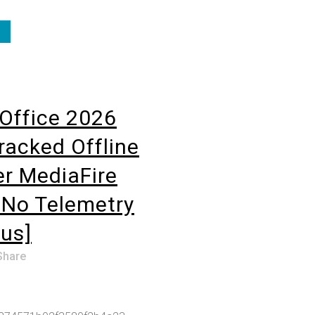
Office 2026
Cracked Offline
er MediaFire
No Telemetry
us]
Share