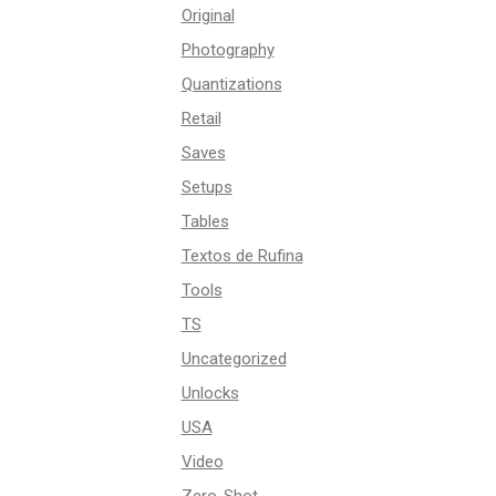
Original
Photography
Quantizations
Retail
Saves
Setups
Tables
Textos de Rufina
Tools
TS
Uncategorized
Unlocks
USA
Video