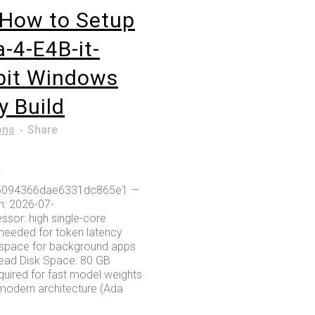
How to Setup
4-E4B-it-
bit Windows
y Build
ons
Share
:
5094366dae6331dc865e1 —
: 2026-07-
ssor: high single-core
needed for token latency
space for background apps
ead Disk Space: 80 GB
ired for fast model weights
modern architecture (Ada