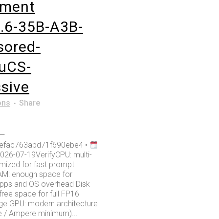
yment
.6-35B-A3B-
sored-
uCS-
sive
ons
Share
 —
6efac763abd71f690ebe4 •
026-07-19VerifyCPU: multi-
imized for fast prompt
AM: enough space for
pps and OS overhead Disk
ree space for full FP16
ge GPU: modern architecture
e / Ampere minimum)...