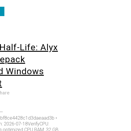
Half-Life: Alyx
Repack
ed Windows
t
hare
 —
bf8ce4428c1d3daeaad3b •
: 2026-07-18VerifyCPU:
ng optimized CPU RAM: 32 GB