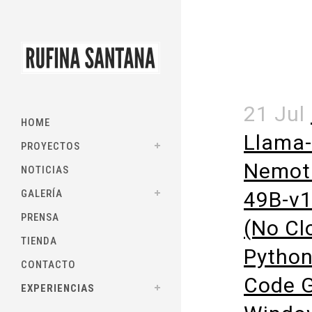
21 Jul
HOME
Llama-
PROYECTOS
Nemot
NOTICIAS
GALERÍA
49B-v1
PRENSA
(No Cl
TIENDA
Python
CONTACTO
Code 
EXPERIENCIAS