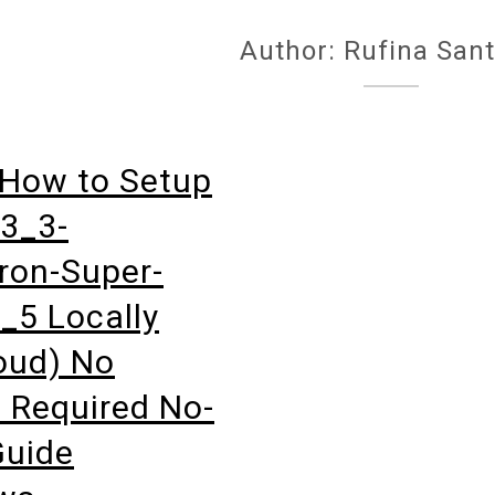
Author: Rufina San
How to Setup
3_3-
ron-Super-
_5 Locally
oud) No
 Required No-
Guide