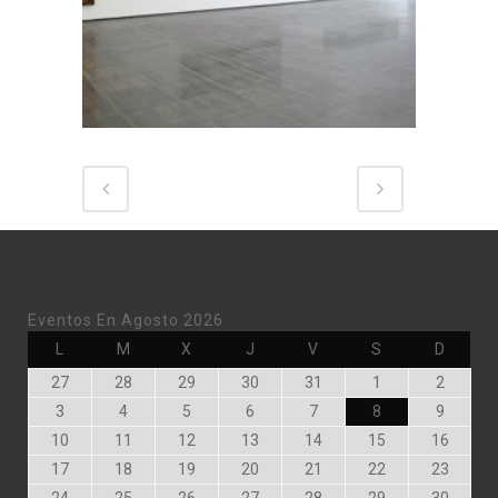
Eventos En Agosto 2026
Lunes
Martes
Miércoles
Jueves
Viernes
Sábado
Doming
L
M
X
J
V
S
D
Julio
Julio
Julio
Julio
Julio
Agosto
Agosto
27
28
29
30
31
1
2
27,
28,
29,
30,
31,
1,
2,
Agosto
Agosto
Agosto
Agosto
Agosto
Agosto
Agosto
3
4
5
6
7
8
9
2026
2026
2026
2026
2026
2026
2026
3,
4,
5,
6,
7,
8,
9,
Agosto
Agosto
Agosto
Agosto
Agosto
Agosto
Agost
10
11
12
13
14
15
16
2026
2026
2026
2026
2026
2026
2026
10,
11,
12,
13,
14,
15,
16,
Agosto
Agosto
Agosto
Agosto
Agosto
Agosto
Agost
17
18
19
20
21
22
23
2026
2026
2026
2026
2026
2026
2026
17,
18,
19,
20,
21,
22,
23,
Agosto
Agosto
Agosto
Agosto
Agosto
Agosto
Agost