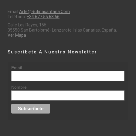
Email:
Arte@rufinasantana.com
Teléfono:
+34 677 55 68 66
Calle Los Reyes, 155
35550 San Bartolomé- Lanzarote, Islas Canarias, España.
Ver Mapa
Suscríbete A Nuestro Newsletter
Email
Nombre