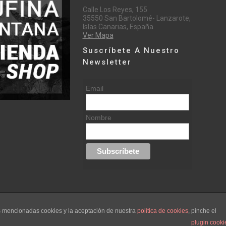
Calle Los Reyes, 155
35550 San Bartolomé- Lanzarote,
Islas Canarias, España.
Ver Mapa
Suscríbete A Nuestro
Newsletter
Email
Nombre
as mencionadas cookies y la aceptación de nuestra
política de cookies
, pinche el
Creada por
hugustudio.com
plugin cooki