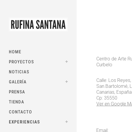
HOME
Centro de Arte R
PROYECTOS
Curbelo
NOTICIAS
Calle: Los Reyes,
GALERÍA
San.Bartolomé, 
PRENSA
Canarias, España
Cp: 35550
TIENDA
Ver en Google M
CONTACTO
EXPERIENCIAS
Email: