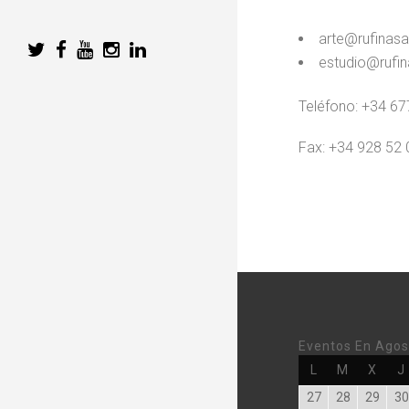
arte@rufinas
estudio@rufi
Teléfono: +34 67
Fax: +34 928 52 
Eventos En Agos
Lunes
Martes
Miérc
L
M
X
J
Julio
Julio
Julio
27
28
29
30