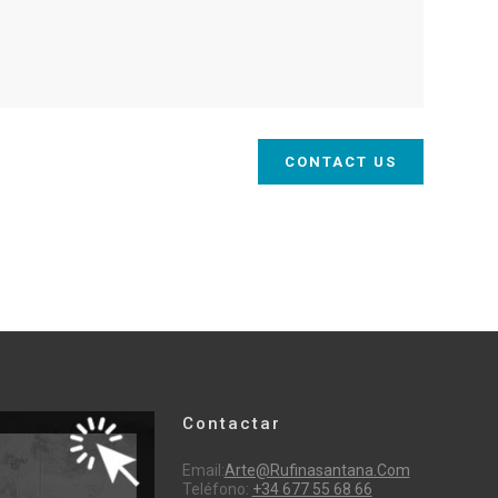
Contactar
Email:
Arte@rufinasantana.com
Teléfono:
+34 677 55 68 66