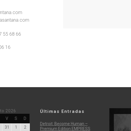
antana.com
nasantana.com
7 55 68 66
06 16
to 2026
Últimas Entradas
oles
Jueves
Viernes
Sábado
Domingo
V
S
D
Detroit: Become Human –
Julio
Julio
Agosto
Agosto
31
1
2
Premium Edition EMPRESS