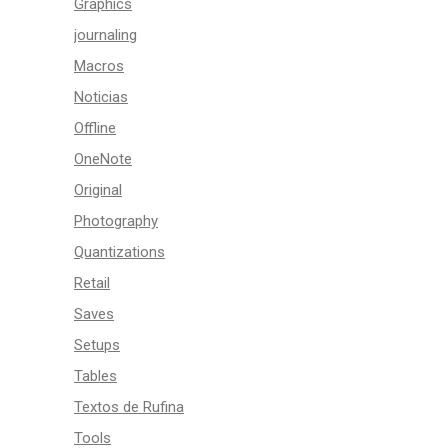
Graphics
journaling
Macros
Noticias
Offline
OneNote
Original
Photography
Quantizations
Retail
Saves
Setups
Tables
Textos de Rufina
Tools