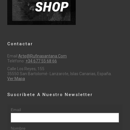
Contactar
Email:
Arte@rufinasantana.com
Teléfono:
+34 677 55 68 66
Calle Los Reyes, 155
35550 San Bartolomé- Lanzarote, Islas Canarias, España.
Ver Mapa
Suscríbete A Nuestro Newsletter
Email
Nombre