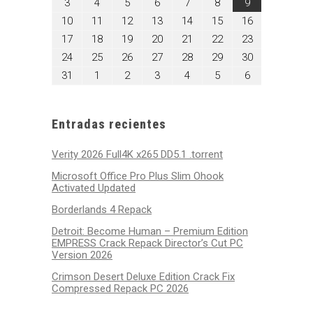
agosto
agosto
agosto
agosto
agosto
agosto
agosto
3
4
5
6
7
8
9
2026
2026
2026
2026
2026
2026
2026
3,
4,
5,
6,
7,
8,
9,
agosto
agosto
agosto
agosto
agosto
agosto
agosto
10
11
12
13
14
15
16
2026
2026
2026
2026
2026
2026
2026
10,
11,
12,
13,
14,
15,
16,
agosto
agosto
agosto
agosto
agosto
agosto
agosto
17
18
19
20
21
22
23
2026
2026
2026
2026
2026
2026
2026
17,
18,
19,
20,
21,
22,
23,
agosto
agosto
agosto
agosto
agosto
agosto
agosto
24
25
26
27
28
29
30
2026
2026
2026
2026
2026
2026
2026
24,
25,
26,
27,
28,
29,
30,
agosto
septiembre
septiembre
septiembre
septiembre
septiembre
septiembre
31
1
2
3
4
5
6
2026
2026
2026
2026
2026
2026
2026
31,
1,
2,
3,
4,
5,
6,
2026
2026
2026
2026
2026
2026
2026
Entradas recientes
Verity 2026 Full4K x265 DD5.1 .torrent
Microsoft Office Pro Plus Slim Ohook
Activated Updated
Borderlands 4 Repack
Detroit: Become Human – Premium Edition
EMPRESS Crack Repack Director’s Cut PC
Version 2026
Crimson Desert Deluxe Edition Crack Fix
Compressed Repack PC 2026