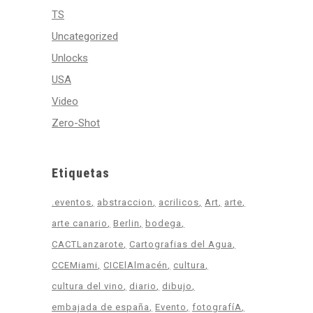
TS
Uncategorized
Unlocks
USA
Video
Zero-Shot
Etiquetas
.eventos
abstraccion
acrilicos
Art
arte
arte canario
Berlin
bodega
CACTLanzarote
Cartografias del Agua
CCEMiami
CICElAlmacén
cultura
cultura del vino
diario
dibujo
embajada de españa
Evento
fotografíA