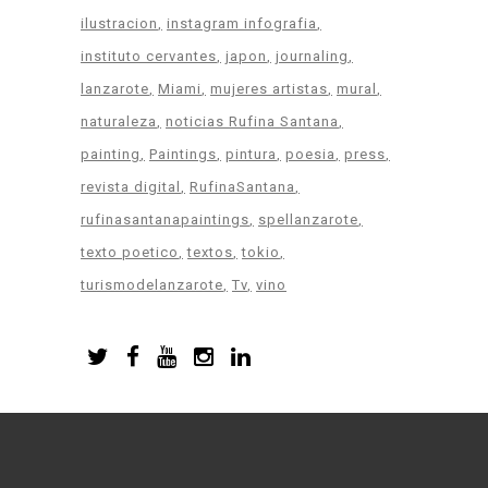
ilustracion
instagram infografia
instituto cervantes
japon
journaling
lanzarote
Miami
mujeres artistas
mural
naturaleza
noticias Rufina Santana
painting
Paintings
pintura
poesia
press
revista digital
RufinaSantana
rufinasantanapaintings
spellanzarote
texto poetico
textos
tokio
turismodelanzarote
Tv
vino