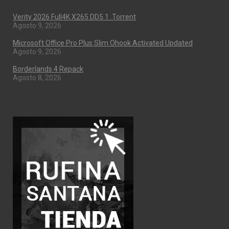
Verity 2026 Full4K X265 DD5.1 .torrent
Agosto 9, 2026
Microsoft Office Pro Plus Slim Ohook Activated Updated
Agosto 9, 2026
Borderlands 4 Repack
Agosto 8, 2026