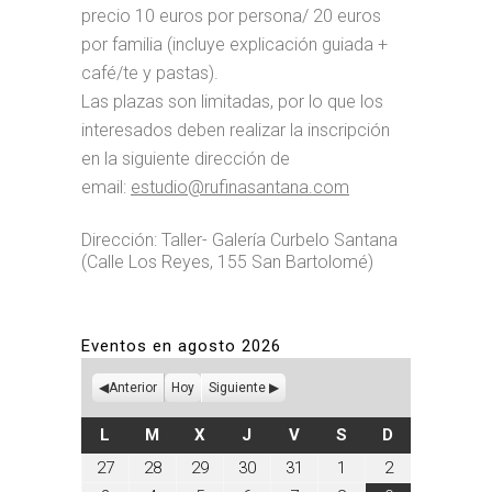
precio 10 euros por persona/ 20 euros
por familia (incluye explicación guiada +
café/te y pastas).
Las plazas son limitadas, por lo que los
interesados deben realizar la inscripción
en la siguiente dirección de
email:
estudio@rufinasantana.
com
Dirección: Taller- Galería Curbelo Santana
(Calle Los Reyes, 155 San Bartolomé)
Eventos en agosto 2026
Anterior
Hoy
Siguiente
LUNES
MARTES
MIÉRCOLES
JUEVES
VIERNES
SÁBADO
DOMINGO
L
M
X
J
V
S
D
julio
julio
julio
julio
julio
agosto
agosto
27
28
29
30
31
1
2
27,
28,
29,
30,
31,
1,
2,