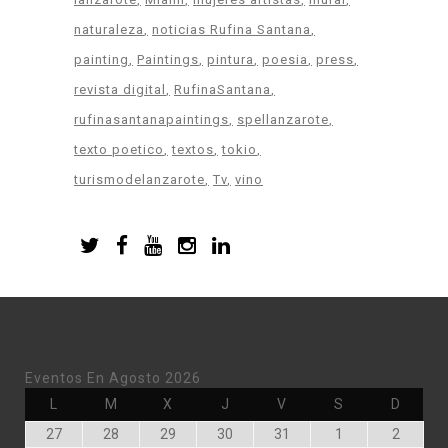
naturaleza
noticias Rufina Santana
painting
Paintings
pintura
poesia
press
revista digital
RufinaSantana
rufinasantanapaintings
spellanzarote
texto poetico
textos
tokio
turismodelanzarote
Tv
vino
Eventos En Agosto 2026
Lunes
Martes
Miércoles
Jueves
Viernes
Sábado
Doming
L
M
X
J
V
S
D
Julio
Julio
Julio
Julio
Julio
Agosto
Agosto
27
28
29
30
31
1
2