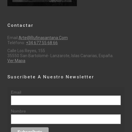
Contactar
Email:
Arte@rufinasantana.com
Teléfono:
+34 677 55 68 66
Calle Los Reyes, 155
35550 San Bartolomé- Lanzarote, Islas Canarias, España.
Ver Mapa
Suscríbete A Nuestro Newsletter
Email
Nombre