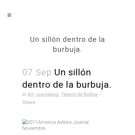
Un sillón dentro de la
burbuja.
07 Sep
Un sillón
dentro de la burbuja.
in
Art
,
journaling
,
Textos de Rufina
Share