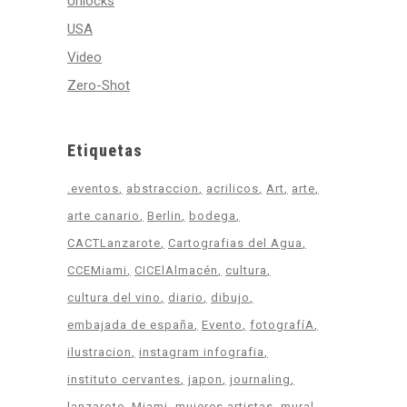
Unlocks
USA
Video
Zero-Shot
Etiquetas
.eventos
abstraccion
acrilicos
Art
arte
arte canario
Berlin
bodega
CACTLanzarote
Cartografias del Agua
CCEMiami
CICElAlmacén
cultura
cultura del vino
diario
dibujo
embajada de españa
Evento
fotografíA
ilustracion
instagram infografia
instituto cervantes
japon
journaling
lanzarote
Miami
mujeres artistas
mural