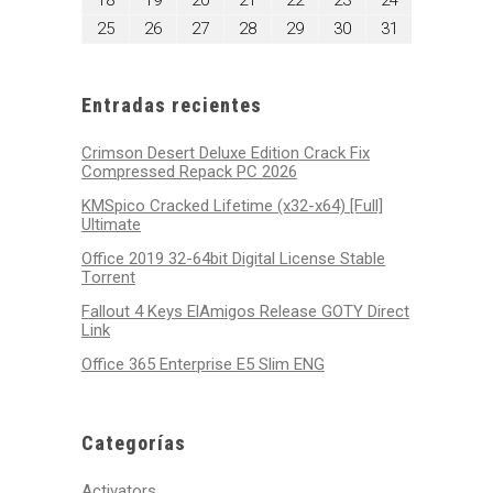
18
19
20
21
22
23
24
2025
2025
2025
2025
2025
2025
2025
18,
19,
20,
21,
22,
23,
24,
agosto
agosto
agosto
agosto
agosto
agosto
agosto
25
26
27
28
29
30
31
2025
2025
2025
2025
2025
2025
2025
25,
26,
27,
28,
29,
30,
31,
2025
2025
2025
2025
2025
2025
2025
Entradas recientes
Crimson Desert Deluxe Edition Crack Fix
Compressed Repack PC 2026
KMSpico Cracked Lifetime (x32-x64) [Full]
Ultimate
Office 2019 32-64bit Digital License Stable
Tоrrеnt
Fallout 4 Keys ElAmigos Release GOTY Direct
Link
Office 365 Enterprise E5 Slim ENG
Categorías
Activators