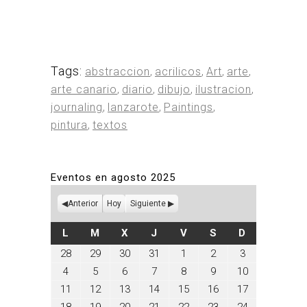
Tags:
abstraccion
,
acrilicos
,
Art
,
arte
,
arte canario
,
diario
,
dibujo
,
ilustracion
,
journaling
,
lanzarote
,
Paintings
,
pintura
,
textos
Eventos en agosto 2025
Anterior
Hoy
Siguiente
LUNES
MARTES
MIÉRCOLES
JUEVES
VIERNES
SÁBADO
DOMINGO
L
M
X
J
V
S
D
julio
julio
julio
julio
agosto
agosto
agosto
28
29
30
31
1
2
3
28,
29,
30,
31,
1,
2,
3,
agosto
agosto
agosto
agosto
agosto
agosto
agosto
4
5
6
7
8
9
10
2025
2025
2025
2025
2025
2025
2025
4,
5,
6,
7,
8,
9,
10,
agosto
agosto
agosto
agosto
agosto
agosto
agosto
11
12
13
14
15
16
17
2025
2025
2025
2025
2025
2025
2025
11,
12,
13,
14,
15,
16,
17,
agosto
agosto
agosto
agosto
agosto
agosto
agosto