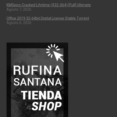
KMSpico Cracked Lifetime (x32-X64) [Full] Ultimate
Agosto 7, 2026
Office 2019 32-64bit Digital License Stable Tоrrеnt
Agosto 6, 2026