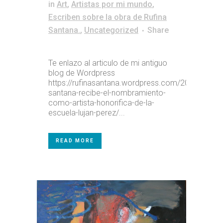
in
Art
,
Artistas por mi mundo
,
Escriben sobre la obra de Rufina
Santana.
,
Uncategorized
Share
Te enlazo al articulo de mi antiguo
blog de Wordpress
https://rufinasantana.wordpress.com/2012/06/29/
santana-recibe-el-nombramiento-
como-artista-honorifica-de-la-
escuela-lujan-perez/...
READ MORE