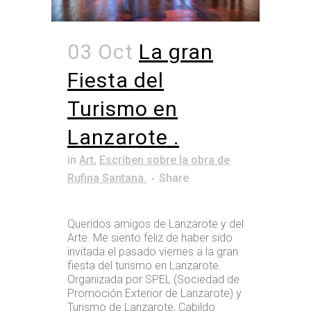
03 Oct
La gran
Fiesta del
Turismo en
Lanzarote .
in
Art
,
Escriben sobre la obra de
Rufina Santana.
Share
Queridos amigos de Lanzarote y del
Arte. Me siento feliz de haber sido
invitada el pasado viernes a la gran
fiesta del turismo en Lanzarote.
Organizada por SPEL (Sociedad de
Promoción Exterior de Lanzarote) y
Turismo de Lanzarote, Cabildo