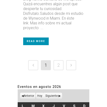
Quizá encuentres algún post que
despierte tu curiosidad.
Disfrutalo.Saludos desde mi estudio
de Wynwood in Miami. En éste
link: Mas info sobre mi actual
proyecto ...
READ MORE
1
2
Eventos en agosto 2026
Anterior
Hoy
Siguiente
LUNES
MARTES
MIÉRCOLES
JUEVES
VIERNES
SÁBADO
DOMINGO
L
M
X
J
V
S
D