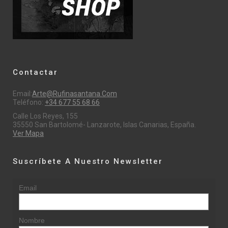
Contactar
Email:
Arte@rufinasantana.com
Teléfono:
+34 677 55 68 66
Calle Los Reyes, 155
35550 San Bartolomé- Lanzarote, Islas Canarias, España.
Ver Mapa
Suscríbete A Nuestro Newsletter
Email
Nombre