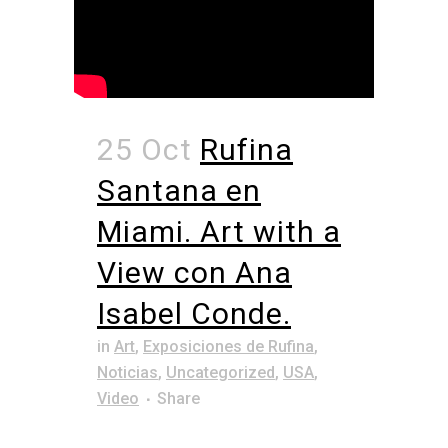
25 Oct
Rufina
Santana en
Miami. Art with a
View con Ana
Isabel Conde.
in
Art
,
Exposiciones de Rufina
,
Noticias
,
Uncategorized
,
USA
,
Video
Share