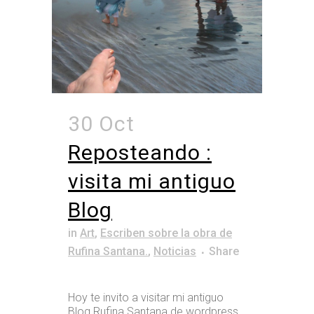
30 Oct
Reposteando :
visita mi antiguo
Blog
in
Art
,
Escriben sobre la obra de
Rufina Santana.
,
Noticias
Share
Hoy te invito a visitar mi antiguo
Blog Rufina Santana de wordpress.