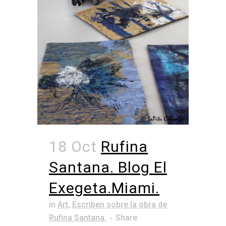
18 Oct
Rufina
Santana. Blog El
Exegeta.Miami.
in
Art
,
Escriben sobre la obra de
Rufina Santana.
Share