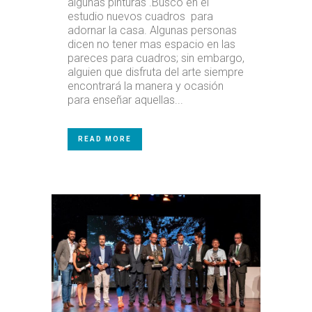
algunas pinturas .Busco en el
estudio nuevos cuadros para
adornar la casa. Algunas personas
dicen no tener mas espacio en las
pareces para cuadros; sin embargo,
alguien que disfruta del arte siempre
encontrará la manera y ocasión
para enseñar aquellas...
READ MORE