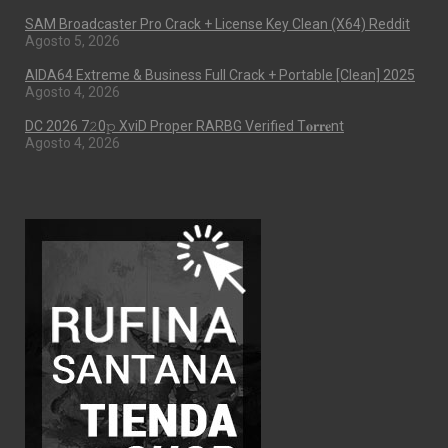
SAM Broadcaster Pro Crack + License Key Clean (x64) Reddit
Agosto 5, 2026
AIDA64 Extreme & Business Full Crack + Portable [Clean] 2025
Agosto 4, 2026
DC 2026 7𝟸0𝚙 XviD Proper RARBG Verified T𝐨𝐫𝐫𝐞nt
Agosto 4, 2026