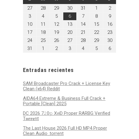
julio
julio
julio
julio
julio
agosto
agosto
27
28
29
30
31
1
2
27,
28,
29,
30,
31,
1,
2,
agosto
agosto
agosto
agosto
agosto
agosto
agosto
3
4
5
6
7
8
9
2026
2026
2026
2026
2026
2026
2026
3,
4,
5,
6,
7,
8,
9,
agosto
agosto
agosto
agosto
agosto
agosto
agosto
10
11
12
13
14
15
16
2026
2026
2026
2026
2026
2026
2026
10,
11,
12,
13,
14,
15,
16,
agosto
agosto
agosto
agosto
agosto
agosto
agosto
17
18
19
20
21
22
23
2026
2026
2026
2026
2026
2026
2026
17,
18,
19,
20,
21,
22,
23,
agosto
agosto
agosto
agosto
agosto
agosto
agosto
24
25
26
27
28
29
30
2026
2026
2026
2026
2026
2026
2026
24,
25,
26,
27,
28,
29,
30,
agosto
septiembre
septiembre
septiembre
septiembre
septiembre
septiembre
31
1
2
3
4
5
6
2026
2026
2026
2026
2026
2026
2026
31,
1,
2,
3,
4,
5,
6,
2026
2026
2026
2026
2026
2026
2026
Entradas recientes
SAM Broadcaster Pro Crack + License Key
Clean (x64) Reddit
AIDA64 Extreme & Business Full Crack +
Portable [Clean] 2025
DC 2026 7𝟸0𝚙 XviD Proper RARBG Verified
T𝐨𝐫𝐫𝐞nt
The Last House 2026 Full HD MP4 Proper
Clean Audio .torrent