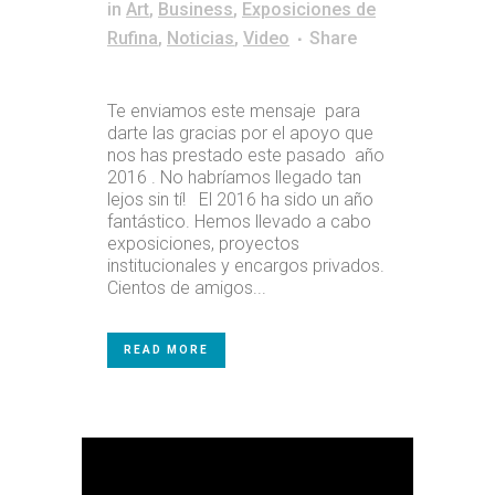
in
Art
,
Business
,
Exposiciones de
Rufina
,
Noticias
,
Video
Share
Te enviamos este mensaje para
darte las gracias por el apoyo que
nos has prestado este pasado año
2016 . No habríamos llegado tan
lejos sin tí! El 2016 ha sido un año
fantástico. Hemos llevado a cabo
exposiciones, proyectos
institucionales y encargos privados.
Cientos de amigos...
READ MORE