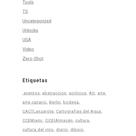
Tools
TS
Uncategorized
Unlocks
USA
Video
Zero-Shot
Etiquetas
.eventos
abstraccion
acrilicos
Art
arte
arte canario
Berlin
bodega
CACTLanzarote
Cartografias del Agua
CCEMiami
CICElAlmacén
cultura
cultura del vino
diario
dibujo