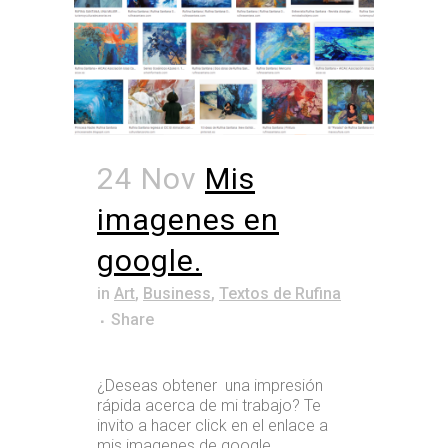
24 Nov
Mis
imagenes en
google.
in
Art
,
Business
,
Textos de Rufina
Share
¿Deseas obtener una impresión
rápida acerca de mi trabajo? Te
invito a hacer click en el enlace a
mis imagenes de google.