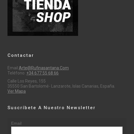
Contactar
Email:
Arte@rufinasantana.com
Teléfono:
+34 677 55 68 66
Calle Los Reyes, 155
35550 San Bartolomé- Lanzarote, Islas Canarias, España.
Ver Mapa
Suscríbete A Nuestro Newsletter
Email