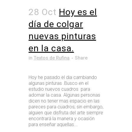
28 Oct
Hoy es el
día de colgar
nuevas pinturas
en la casa.
in
Textos de Rufina
Share
Hoy he pasado el dia cambiando
algunas pinturas .Busco en el
estudio nuevos cuadros para
adornar la casa. Algunas personas
dicen no tener mas espacio en las
pareces para cuadros; sin embargo,
alguien que disfruta del arte siempre
encontrará la manera y ocasión
para enseñar aquellas...