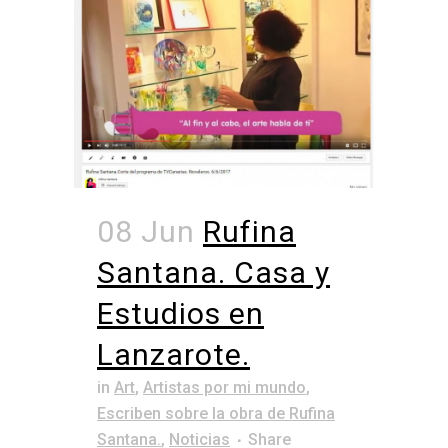
08 Jun
Rufina
Santana. Casa y
Estudios en
Lanzarote.
in
Art
,
Artistas por mi mundo
,
Escriben sobre la obra de Rufina
Santana.
,
Noticias
Share