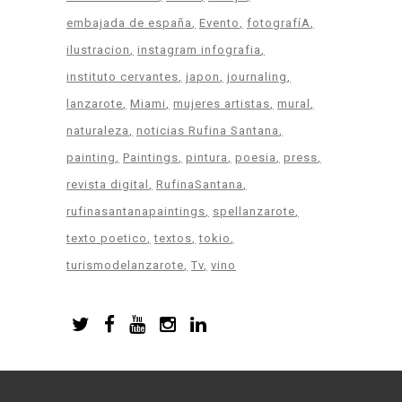
embajada de españa
Evento
fotografíA
ilustracion
instagram infografia
instituto cervantes
japon
journaling
lanzarote
Miami
mujeres artistas
mural
naturaleza
noticias Rufina Santana
painting
Paintings
pintura
poesia
press
revista digital
RufinaSantana
rufinasantanapaintings
spellanzarote
texto poetico
textos
tokio
turismodelanzarote
Tv
vino