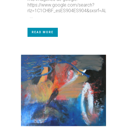
https://www.google.com/search?
rlz=1C1CHBF_esES904ES904&sxsrf=ALeKk02hM
...
READ MORE