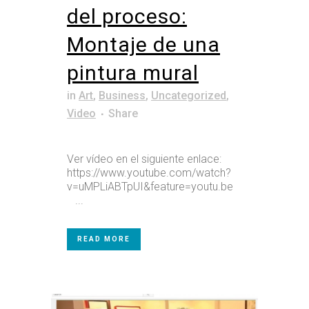
del proceso:
Montaje de una
pintura mural
in
Art
,
Business
,
Uncategorized
,
Video
Share
Ver vídeo en el siguiente enlace:
https://www.youtube.com/watch?
v=uMPLiABTpUI&feature=youtu.be
...
READ MORE