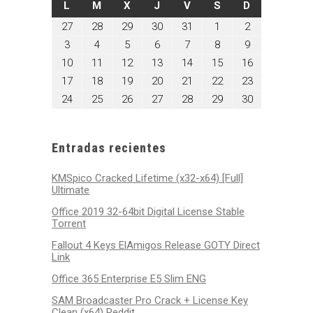
LUNES
MARTES
MIÉRCOLES
JUEVES
VIERNES
SÁBADO
DOMINGO
L
M
X
J
V
S
D
octubre
octubre
octubre
octubre
octubre
noviembre
noviembre
27
28
29
30
31
1
2
27,
28,
29,
30,
31,
1,
2,
noviembre
noviembre
noviembre
noviembre
noviembre
noviembre
noviembre
3
4
5
6
7
8
9
2025
2025
2025
2025
2025
2025
2025
3,
4,
5,
6,
7,
8,
9,
noviembre
noviembre
noviembre
noviembre
noviembre
noviembre
noviembre
10
11
12
13
14
15
16
2025
2025
2025
2025
2025
2025
2025
10,
11,
12,
13,
14,
15,
16,
noviembre
noviembre
noviembre
noviembre
noviembre
noviembre
noviembre
17
18
19
20
21
22
23
2025
2025
2025
2025
2025
2025
2025
17,
18,
19,
20,
21,
22,
23,
noviembre
noviembre
noviembre
noviembre
noviembre
noviembre
noviembre
24
25
26
27
28
29
30
2025
2025
2025
2025
2025
2025
2025
24,
25,
26,
27,
28,
29,
30,
2025
2025
2025
2025
2025
2025
2025
Entradas recientes
KMSpico Cracked Lifetime (x32-x64) [Full]
Ultimate
Office 2019 32-64bit Digital License Stable
Tоrrеnt
Fallout 4 Keys ElAmigos Release GOTY Direct
Link
Office 365 Enterprise E5 Slim ENG
SAM Broadcaster Pro Crack + License Key
Clean (x64) Reddit