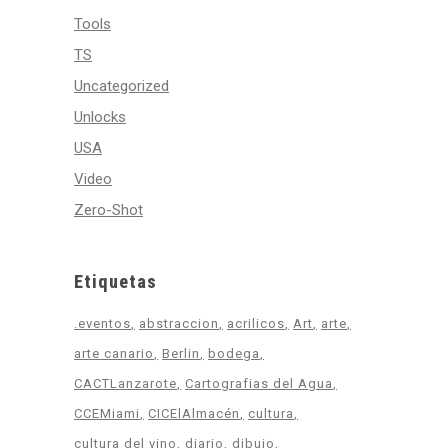
Tools
TS
Uncategorized
Unlocks
USA
Video
Zero-Shot
Etiquetas
.eventos
abstraccion
acrilicos
Art
arte
arte canario
Berlin
bodega
CACTLanzarote
Cartografias del Agua
CCEMiami
CICElAlmacén
cultura
cultura del vino
diario
dibujo