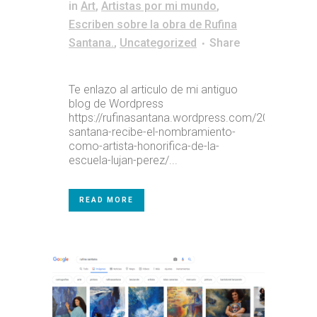
in
Art
,
Artistas por mi mundo
,
Escriben sobre la obra de Rufina
Santana.
,
Uncategorized
Share
Te enlazo al articulo de mi antiguo
blog de Wordpress
https://rufinasantana.wordpress.com/2012/06/29/
santana-recibe-el-nombramiento-
como-artista-honorifica-de-la-
escuela-lujan-perez/...
READ MORE