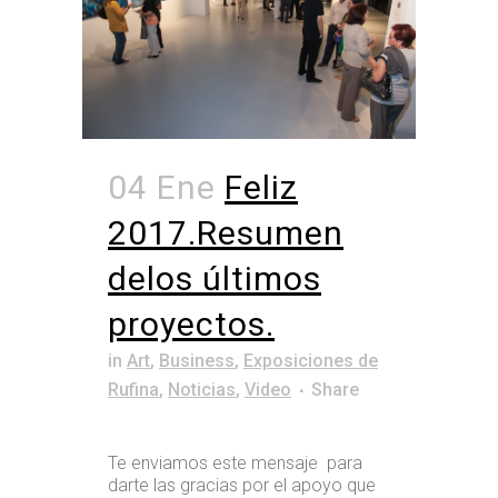
04 Ene
Feliz
2017.Resumen
delos últimos
proyectos.
in
Art
,
Business
,
Exposiciones de
Rufina
,
Noticias
,
Video
Share
Te enviamos este mensaje para
darte las gracias por el apoyo que