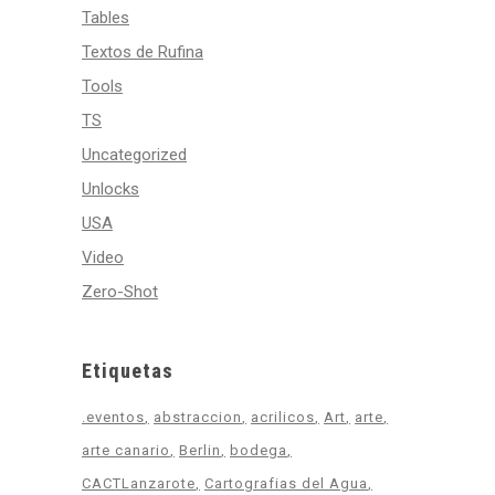
Tables
Textos de Rufina
Tools
TS
Uncategorized
Unlocks
USA
Video
Zero-Shot
Etiquetas
.eventos
abstraccion
acrilicos
Art
arte
arte canario
Berlin
bodega
CACTLanzarote
Cartografias del Agua