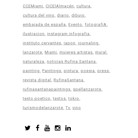
CCEMiami
CICElAlmacén
cultura
cultura del vino
diario
dibujo
embajada de españa
Evento
fotografíA
ilustracion
instagram infografia
instituto cervantes
japon
journaling
lanzarote
Miami
mujeres artistas
mural
naturaleza
noticias Rufina Santana
painting
Paintings
pintura
poesia
press
revista digital
RufinaSantana
rufinasantanapaintings
spellanzarote
texto poetico
textos
tokio
turismodelanzarote
Tv
vino