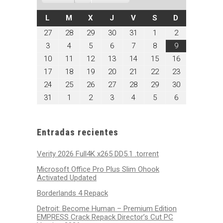
LUNES
MARTES
MIÉRCOLES
JUEVES
VIERNES
SÁBADO
DOMINGO
L
M
X
J
V
S
D
julio
julio
julio
julio
julio
agosto
agosto
27
28
29
30
31
1
2
27,
28,
29,
30,
31,
1,
2,
agosto
agosto
agosto
agosto
agosto
agosto
agosto
3
4
5
6
7
8
9
2026
2026
2026
2026
2026
2026
2026
3,
4,
5,
6,
7,
8,
9,
agosto
agosto
agosto
agosto
agosto
agosto
agosto
10
11
12
13
14
15
16
2026
2026
2026
2026
2026
2026
2026
10,
11,
12,
13,
14,
15,
16,
agosto
agosto
agosto
agosto
agosto
agosto
agosto
17
18
19
20
21
22
23
2026
2026
2026
2026
2026
2026
2026
17,
18,
19,
20,
21,
22,
23,
agosto
agosto
agosto
agosto
agosto
agosto
agosto
24
25
26
27
28
29
30
2026
2026
2026
2026
2026
2026
2026
24,
25,
26,
27,
28,
29,
30,
agosto
septiembre
septiembre
septiembre
septiembre
septiembre
septiembre
31
1
2
3
4
5
6
2026
2026
2026
2026
2026
2026
2026
31,
1,
2,
3,
4,
5,
6,
2026
2026
2026
2026
2026
2026
2026
Entradas recientes
Verity 2026 Full4K x265 DD5.1 .torrent
Microsoft Office Pro Plus Slim Ohook
Activated Updated
Borderlands 4 Repack
Detroit: Become Human – Premium Edition
EMPRESS Crack Repack Director’s Cut PC