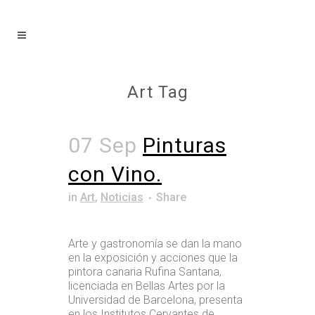
Art Tag
07 Sep
Pinturas
con Vino.
in
Art
,
Noticias
Share
Arte y gastronomía se dan la mano
en la exposición y acciones que la
pintora canaria Rufina Santana,
licenciada en Bellas Artes por la
Universidad de Barcelona, presenta
en los Institutos Cervantes de