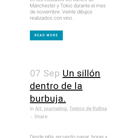
Mánchester y Tokio durante el mes
de noviembre. Veinte dibujos
realizados con vino...
READ MORE
07 Sep
Un sillón
dentro de la
burbuja.
in
Art
,
journaling
,
Textos de Rufina
Share
Desde niña, recuerdo pasar horas y