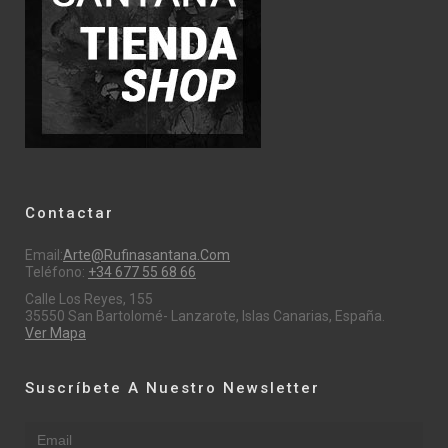
Contactar
Email:
Arte@rufinasantana.com
Teléfono:
+34 677 55 68 66
Calle Los Reyes, 155
35550 San Bartolomé- Lanzarote, Islas Canarias, España.
Ver Mapa
Suscríbete A Nuestro Newsletter
Email