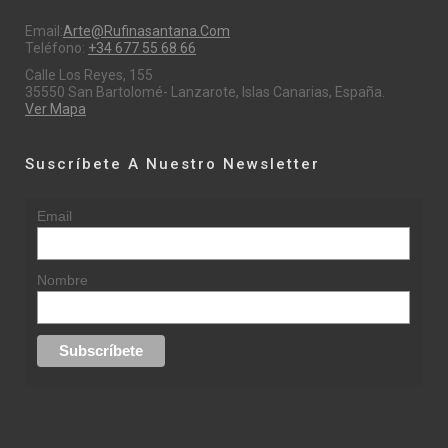
Email:
Arte@rufinasantana.com
Teléfono:
+34 677 55 68 66
Calle Los Reyes, 155
35550 San Bartolomé- Lanzarote, Islas Canarias, España.
Ver Mapa
Suscríbete A Nuestro Newsletter
Email
Nombre