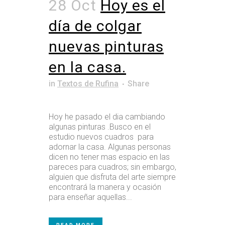
28 Oct
Hoy es el
día de colgar
nuevas pinturas
en la casa.
in
Textos de Rufina
Share
Hoy he pasado el dia cambiando
algunas pinturas .Busco en el
estudio nuevos cuadros para
adornar la casa. Algunas personas
dicen no tener mas espacio en las
pareces para cuadros; sin embargo,
alguien que disfruta del arte siempre
encontrará la manera y ocasión
para enseñar aquellas...