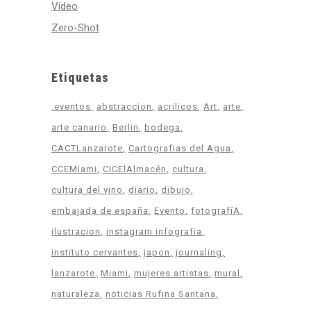
Video
Zero-Shot
Etiquetas
.eventos
abstraccion
acrilicos
Art
arte
arte canario
Berlin
bodega
CACTLanzarote
Cartografias del Agua
CCEMiami
CICElAlmacén
cultura
cultura del vino
diario
dibujo
embajada de españa
Evento
fotografíA
ilustracion
instagram infografia
instituto cervantes
japon
journaling
lanzarote
Miami
mujeres artistas
mural
naturaleza
noticias Rufina Santana