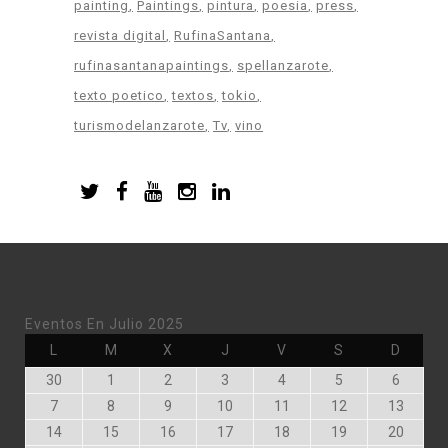
painting
Paintings
pintura
poesia
press
revista digital
RufinaSantana
rufinasantanapaintings
spellanzarote
texto poetico
textos
tokio
turismodelanzarote
Tv
vino
Eventos En Julio 2025
Lunes
Martes
Miércoles
Jueves
Viernes
Sábado
Doming
L
M
X
J
V
S
D
Junio
Julio
Julio
Julio
Julio
Julio
Julio
30
1
2
3
4
5
6
30,
1,
2,
3,
4,
5,
6,
Julio
Julio
Julio
Julio
Julio
Julio
Julio
7
8
9
10
11
12
13
2025
2025
2025
2025
2025
2025
2025
7,
8,
9,
10,
11,
12,
13,
Julio
Julio
Julio
Julio
Julio
Julio
Julio
14
15
16
17
18
19
20
2025
2025
2025
2025
2025
2025
2025