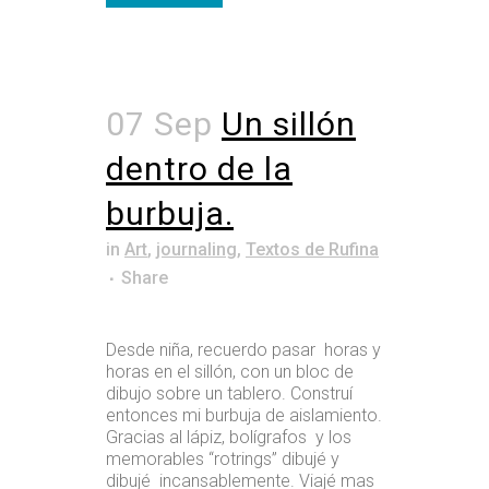
07 Sep
Un sillón
dentro de la
burbuja.
in
Art
,
journaling
,
Textos de Rufina
Share
Desde niña, recuerdo pasar horas y
horas en el sillón, con un bloc de
dibujo sobre un tablero. Construí
entonces mi burbuja de aislamiento.
Gracias al lápiz, bolígrafos y los
memorables “rotrings” dibujé y
dibujé incansablemente. Viajé mas