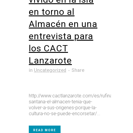
en torno al
Almacén en una
entrevista para
los CACT
Lanzarote
in
Uncategorized
Share
http://www.cactlanzarote.com/es/rufina-
santana-el-almacen-tenia-que-
volver-a-sus-origenes-porque-la-
cultura-no-se-puede-encorsetar/...
READ MORE