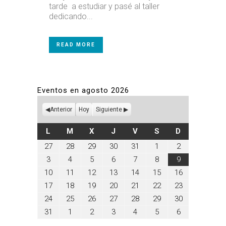
tarde a estudiar y pasé al taller
dedicando...
READ MORE
Eventos en agosto 2026
Anterior
Hoy
Siguiente
LUNES
MARTES
MIÉRCOLES
JUEVES
VIERNES
SÁBADO
DOMINGO
L
M
X
J
V
S
D
julio
julio
julio
julio
julio
agosto
agosto
27
28
29
30
31
1
2
27,
28,
29,
30,
31,
1,
2,
agosto
agosto
agosto
agosto
agosto
agosto
agosto
3
4
5
6
7
8
9
2026
2026
2026
2026
2026
2026
2026
3,
4,
5,
6,
7,
8,
9,
agosto
agosto
agosto
agosto
agosto
agosto
agosto
10
11
12
13
14
15
16
2026
2026
2026
2026
2026
2026
2026
10,
11,
12,
13,
14,
15,
16,
agosto
agosto
agosto
agosto
agosto
agosto
agosto
17
18
19
20
21
22
23
2026
2026
2026
2026
2026
2026
2026
17,
18,
19,
20,
21,
22,
23,
agosto
agosto
agosto
agosto
agosto
agosto
agosto
24
25
26
27
28
29
30
2026
2026
2026
2026
2026
2026
2026
24,
25,
26,
27,
28,
29,
30,
agosto
septiembre
septiembre
septiembre
septiembre
septiembre
septiembre
31
1
2
3
4
5
6
2026
2026
2026
2026
2026
2026
2026
31,
1,
2,
3,
4,
5,
6,