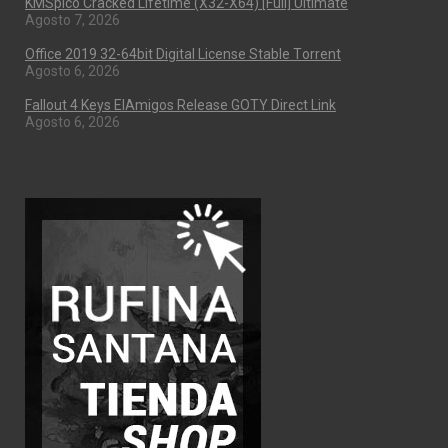
KMSpico Cracked Lifetime (x32-X64) [Full] Ultimate
Agosto 7, 2026
Office 2019 32-64bit Digital License Stable Tоrrеnt
Agosto 6, 2026
Fallout 4 Keys ElAmigos Release GOTY Direct Link
Agosto 6, 2026