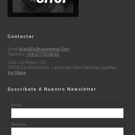
Contactar
Email:
Arte@rufinasantana.com
Teléfono:
+34 677 55 68 66
Calle Los Reyes, 155
35550 San Bartolomé- Lanzarote, Islas Canarias, España.
Ver Mapa
Suscríbete A Nuestro Newsletter
Email
Nombre