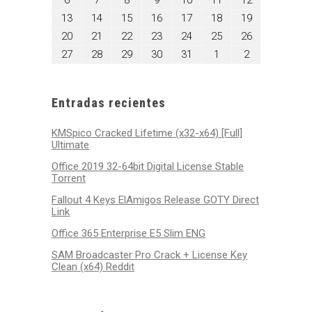
6
7
8
9
10
11
12
2025
2025
2025
2025
2025
2025
2025
6,
7,
8,
9,
10,
11,
12,
octubre
octubre
octubre
octubre
octubre
octubre
octubre
13
14
15
16
17
18
19
2025
2025
2025
2025
2025
2025
2025
13,
14,
15,
16,
17,
18,
19,
octubre
octubre
octubre
octubre
octubre
octubre
octubre
20
21
22
23
24
25
26
2025
2025
2025
2025
2025
2025
2025
20,
21,
22,
23,
24,
25,
26,
octubre
octubre
octubre
octubre
octubre
noviembre
noviembre
27
28
29
30
31
1
2
2025
2025
2025
2025
2025
2025
2025
27,
28,
29,
30,
31,
1,
2,
2025
2025
2025
2025
2025
2025
2025
Entradas recientes
KMSpico Cracked Lifetime (x32-x64) [Full]
Ultimate
Office 2019 32-64bit Digital License Stable
Tоrrеnt
Fallout 4 Keys ElAmigos Release GOTY Direct
Link
Office 365 Enterprise E5 Slim ENG
SAM Broadcaster Pro Crack + License Key
Clean (x64) Reddit