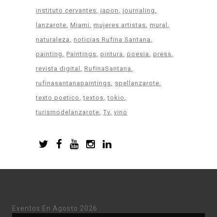
instituto cervantes
japon
journaling
lanzarote
Miami
mujeres artistas
mural
naturaleza
noticias Rufina Santana
painting
Paintings
pintura
poesia
press
revista digital
RufinaSantana
rufinasantanapaintings
spellanzarote
texto poetico
textos
tokio
turismodelanzarote
Tv
vino
Eventos En Agosto 2026