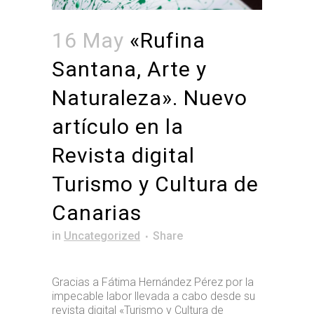
16 May
«Rufina
Santana, Arte y
Naturaleza». Nuevo
artículo en la
Revista digital
Turismo y Cultura de
Canarias
in
Uncategorized
Share
Gracias a Fátima Hernández Pérez por la
impecable labor llevada a cabo desde su
revista digital «Turismo y Cultura de