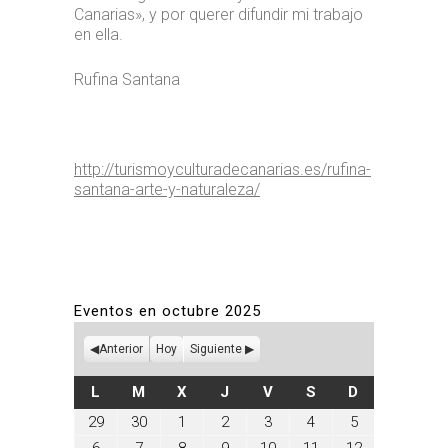
Canarias», y por querer difundir mi trabajo
en ella.
Rufina Santana
http://turismoyculturadecanarias.es/rufina-
santana-arte-y-naturaleza/
Eventos en octubre 2025
Anterior
Hoy
Siguiente
LUNES
MARTES
MIÉRCOLES
JUEVES
VIERNES
SÁBADO
DOMINGO
L
M
X
J
V
S
D
septiembre
septiembre
octubre
octubre
octubre
octubre
octubre
29
30
1
2
3
4
5
29,
30,
1,
2,
3,
4,
5,
octubre
octubre
octubre
octubre
octubre
octubre
octubre