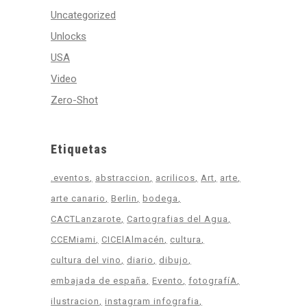
Uncategorized
Unlocks
USA
Video
Zero-Shot
Etiquetas
.eventos
abstraccion
acrilicos
Art
arte
arte canario
Berlin
bodega
CACTLanzarote
Cartografias del Agua
CCEMiami
CICElAlmacén
cultura
cultura del vino
diario
dibujo
embajada de españa
Evento
fotografíA
ilustracion
instagram infografia