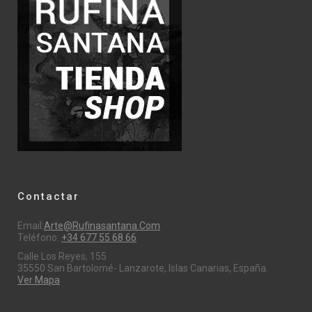
Contactar
Email:
Arte@rufinasantana.com
Teléfono:
+34 677 55 68 66
Calle Los Reyes, 155
35550 San Bartolomé- Lanzarote, Islas Canarias, España.
Ver Mapa